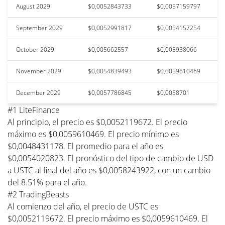
August 2029
$0,0052843733
$0,0057159797
September 2029
$0,0052991817
$0,0054157254
October 2029
$0,005662557
$0,005938066
November 2029
$0,0054839493
$0,0059610469
December 2029
$0,0057786845
$0,0058701
#1 LiteFinance
Al principio, el precio es $0,0052119672. El precio
máximo es $0,0059610469. El precio mínimo es
$0,0048431178. El promedio para el año es
$0,0054020823. El pronóstico del tipo de cambio de USD
a USTC al final del año es $0,0058243922, con un cambio
del 8.51% para el año.
#2 TradingBeasts
Al comienzo del año, el precio de USTC es
$0,0052119672. El precio máximo es $0,0059610469. El