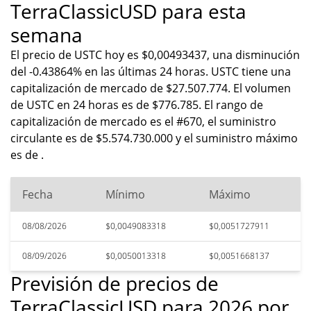
TerraClassicUSD para esta
semana
El precio de USTC hoy es $0,00493437, una disminución
del -0.43864% en las últimas 24 horas. USTC tiene una
capitalización de mercado de $27.507.774. El volumen
de USTC en 24 horas es de $776.785. El rango de
capitalización de mercado es el #670, el suministro
circulante es de $5.574.730.000 y el suministro máximo
es de .
Fecha
Mínimo
Máximo
08/08/2026
$0,0049083318
$0,0051727911
08/09/2026
$0,0050013318
$0,0051668137
Previsión de precios de
TerraClassicUSD para 2026 por