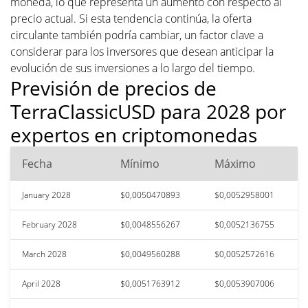
moneda, lo que representa un aumento con respecto al
precio actual. Si esta tendencia continúa, la oferta
circulante también podría cambiar, un factor clave a
considerar para los inversores que desean anticipar la
evolución de sus inversiones a lo largo del tiempo.
Previsión de precios de
TerraClassicUSD para 2028 por
expertos en criptomonedas
Fecha
Mínimo
Máximo
January 2028
$0,0050470893
$0,0052958001
February 2028
$0,0048556267
$0,0052136755
March 2028
$0,0049560288
$0,0052572616
April 2028
$0,0051763912
$0,0053907006