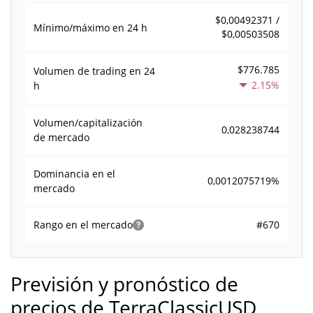
$0,00492371 /
Mínimo/máximo en 24 h
$0,00503508
$776.785
Volumen de trading en
24
2.15%
h
Volumen/capitalización
0,028238744
de mercado
Dominancia en el
0,0012075719%
mercado
#670
Rango en el mercado
Previsión y pronóstico de
precios de TerraClassicUSD