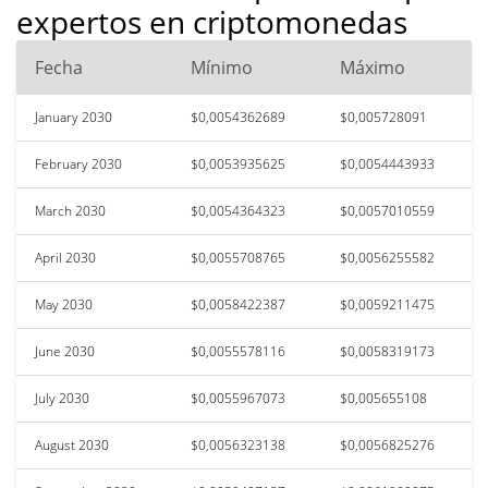
expertos en criptomonedas
Fecha
Mínimo
Máximo
January 2030
$0,0054362689
$0,005728091
February 2030
$0,0053935625
$0,0054443933
March 2030
$0,0054364323
$0,0057010559
April 2030
$0,0055708765
$0,0056255582
May 2030
$0,0058422387
$0,0059211475
June 2030
$0,0055578116
$0,0058319173
July 2030
$0,0055967073
$0,005655108
August 2030
$0,0056323138
$0,0056825276