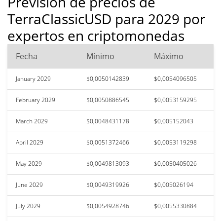
Previsión de precios de
TerraClassicUSD para 2029 por
expertos en criptomonedas
Fecha
Mínimo
Máximo
January 2029
$0,0050142839
$0,0054096505
February 2029
$0,0050886545
$0,0053159295
March 2029
$0,0048431178
$0,005152043
April 2029
$0,0051372466
$0,0053119298
May 2029
$0,0049813093
$0,0050405026
June 2029
$0,0049319926
$0,005026194
July 2029
$0,0054928746
$0,0055330884