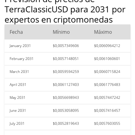
TerraClassicUSD para 2031 por
expertos en criptomonedas
Fecha
Mínimo
Máximo
January 2031
$0,0057349606
$0,0060964212
February 2031
$0,0057148051
$0,0061060601
March 2031
$0,0059594259
$0,0060715824
April 2031
$0,0061127403
$0,0061776483
May 2031
$0,0056698943
$0,0057447242
June 2031
$0,0053058095
$0,0057416457
July 2031
$0,0052819643
$0,0057603055