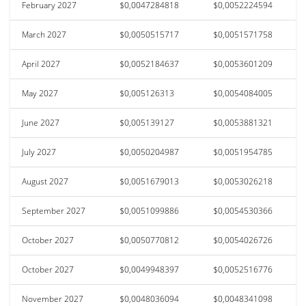
February 2027
$0,0047284818
$0,0052224594
March 2027
$0,0050515717
$0,0051571758
April 2027
$0,0052184637
$0,0053601209
May 2027
$0,005126313
$0,0054084005
June 2027
$0,005139127
$0,0053881321
July 2027
$0,0050204987
$0,0051954785
August 2027
$0,0051679013
$0,0053026218
September 2027
$0,0051099886
$0,0054530366
October 2027
$0,0050770812
$0,0054026726
October 2027
$0,0049948397
$0,0052516776
November 2027
$0,0048036094
$0,0048341098