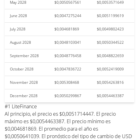
May 2028
$0,0050567561
$0,0053571649
June 2028
$0,0047275244
$0,0051199619
July 2028
$0,004681869
$0,0049802423
August 2028
$0,0048103041
$0,0050344522
September 2028
$0,0048776458
$0,0048822659
October 2028
$0,0047836722
$0,0052419009
November 2028
$0,005308468
$0,0054263816
December 2028
$0,0050299867
$0,0054463387
#1 LiteFinance
Al principio, el precio es $0,0051714447. El precio
máximo es $0,0054463387. El precio mínimo es
$0,004681869. El promedio para el año es
$0,0050641039. El pronóstico del tipo de cambio de USD