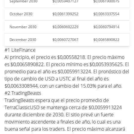
September 2030
$0,0059407127
$0,0061900075
October 2030
$0,0061399252
$0,0063337554
November 2030
$0,0060602229
$0,0060794914
December 2030
$0,0060727067
$0,0065890822
#1 LiteFinance
Al principio, el precio es $0,00558218. El precio máximo
es $0,0065890822. El precio mínimo es $0,0053935625. El
promedio para el año es $0,0059913224. El pronóstico del
tipo de cambio de USD a USTC al final del año es
$0,0063308944, con un cambio del 15.03% para el año.
#2 TradingBeasts
TradingBeasts espera que el precio promedio de
TerraClassicUSD se mantenga cerca de $0,0059913224
durante diciembre de 2030. El sitio prevé un fuerte
movimiento ascendente a finales de año, lo cual es una
buena señal para los traders. El precio máximo alcanzará