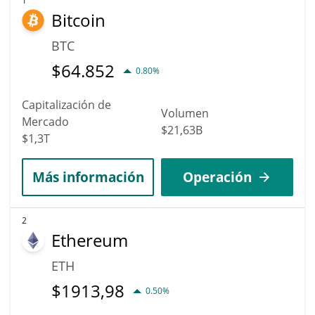
USTC aumentará de valor. Según expertos y analistas
1
Bitcoin
empresariales, TerraClassicUSD podría alcanzar un precio
máximo de $0,0076621274 para 2036.
BTC
$
64.852
0.80%
Capitalización de
Volumen
Mercado
$21,63B
$1,3T
Más información
Operación
2
Ethereum
ETH
$
1913,98
0.50%