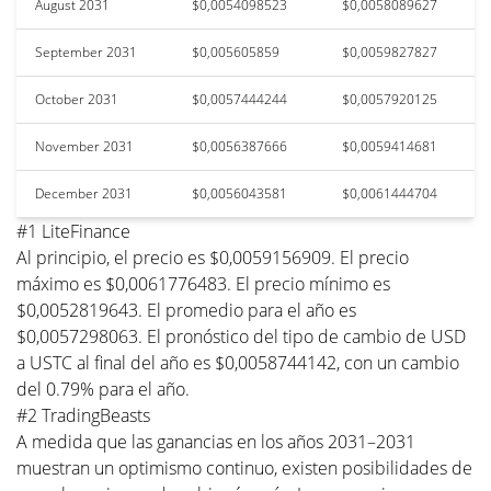
August 2031
$0,0054098523
$0,0058089627
September 2031
$0,005605859
$0,0059827827
October 2031
$0,0057444244
$0,0057920125
November 2031
$0,0056387666
$0,0059414681
December 2031
$0,0056043581
$0,0061444704
#1 LiteFinance
Al principio, el precio es $0,0059156909. El precio
máximo es $0,0061776483. El precio mínimo es
$0,0052819643. El promedio para el año es
$0,0057298063. El pronóstico del tipo de cambio de USD
a USTC al final del año es $0,0058744142, con un cambio
del 0.79% para el año.
#2 TradingBeasts
A medida que las ganancias en los años 2031–2031
muestran un optimismo continuo, existen posibilidades de