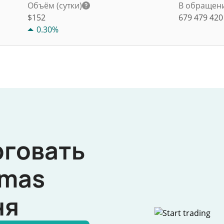
Объём (сутки)
В обращен
$
152
679 479 42
0.30%
рговать
mas
ня