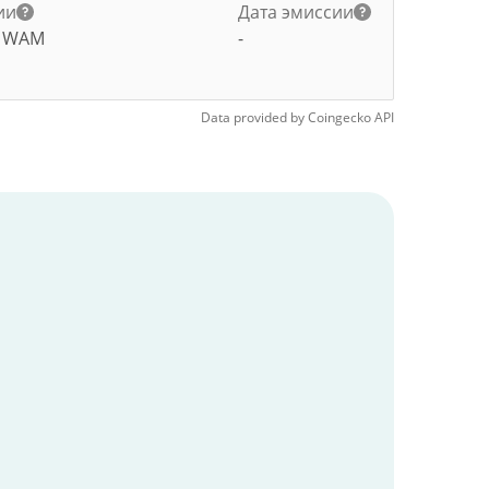
ии
Дата эмиссии
0
WAM
-
Data provided by
Coingecko
API