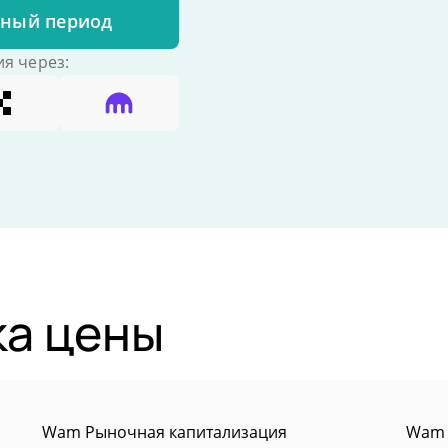
бный период
я через:
а цены
Wam Рыночная капитализация
Wam 