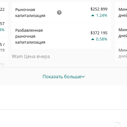
$252 899
722
Мин.
Рыночная
1.24%
дне
капитализация
457
4%
Мин.
Разбавленная
$372 195
дне
рыночная
0.58%
капитализация
5 /
019
Мин.
Wam Цена вчера
дне
,96
Вчерашняя мин. / макс
$0,00036889867 /
0%
Мин.
$0,00037123376
цена
Показать больше
нед
228
Вчерашняя цена
$0,00037123376 /
Ист
$0,00036889867
открытия / закрытия
дек. 
наза
4%
Вчерашнее изменение
0.58%
Ист
цены
04
июль
наза