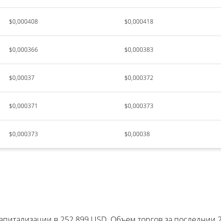
$0,000408
$0,000418
$0,000366
$0,000383
$0,00037
$0,000372
$0,000371
$0,000373
$0,000373
$0,00038
апитализации в 252 899 USD. Объем торгов за последнии 2