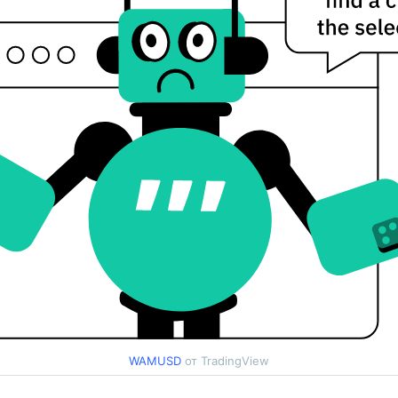
WAMUSD
от TradingView