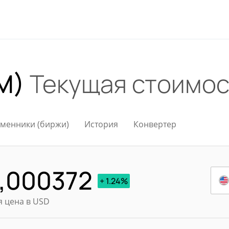
M)
Текущая стоимос
менники (биржи)
История
Конвертер
,000372
+ 1.24%
я цена в USD