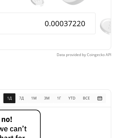
Data provided by
Coingecko
API
1Д
7Д
1М
3M
1Г
YTD
ВСЕ