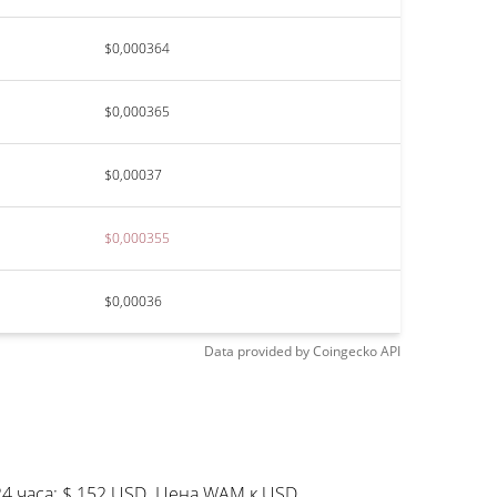
$0,000364
$0,000365
$0,00037
$0,000355
$0,00036
Data provided by
Coingecko
API
4 часа: $ 152 USD. Цена WAM к USD