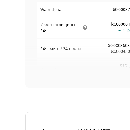
$0,0003
Wam Цена
$0,00000
Изменение цены
1.2
24ч.
$0,0003608
24ч. мин. / 24ч. макс.
$0,00043
$151
Объем
24ч.
0.3
Объем / Рыночная
0,00060087
капитализация
0,00001113067
Доминирование
#44
Рейтинг