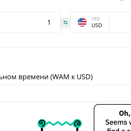
$352,04574
Вчерашний объем
USD
AM
USD
WAM
WAM
ьном времени (WAM к USD)