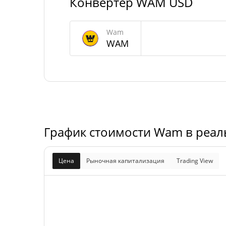
Конвертер WAM USD
Wam Предложение
Wam
679 479 421 W
В обращении
WAM
1 000 000 000 
Общее предложение
Максимальное
1 000 000 000 
предложение
График стоимости Wam в реал
Цена
Рыночная капитализация
Trading View