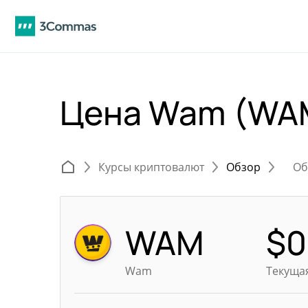
Цена Wam (WA
Курсы криптовалют
Обзор
Об
WAM
$
0
Wam
Текуща