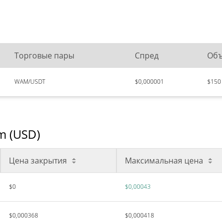
Торговые пары
Спред
Объ
WAM/USDT
$0,000001
$150
m (USD)
Цена закрытия
Максимальная цена
$0
$0,00043
$0,000368
$0,000418