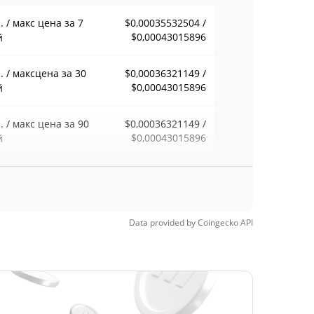
 / макс цена за 7
$0,00035532504 /
$0,00043015896
й
 / максцена за 30
$0,00036321149 /
$0,00043015896
й
 / макс цена за 90
$0,00036321149 /
$0,00043015896
й
 / макс цена за 52
$0,00035532504 /
$0,00043015896
ели
Data provided by
Coingecko
API
орический макс.
$0,194038
20, 2021 (4 лет
99.81%
д)
орический мин.
$0,00023362
 14, 2026 (23 дней
59.32%
д)