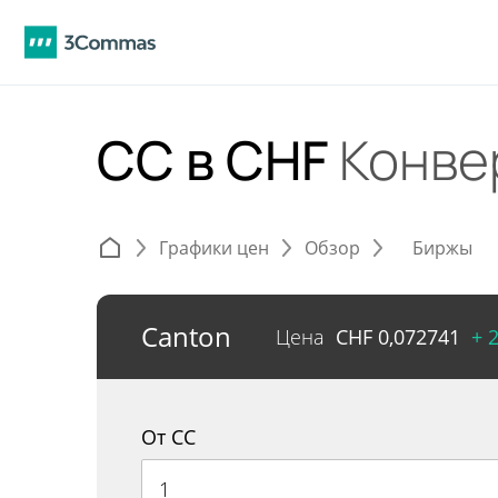
CC в CHF
Конве
Графики цен
Обзор
Биржы
Canton
Цена
CHF
0,072741
+ 
От CC