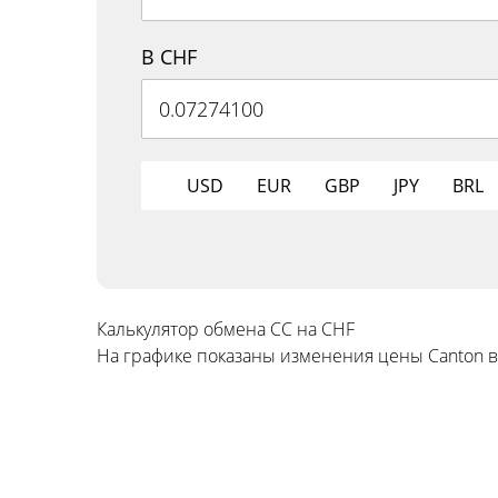
В CHF
USD
EUR
GBP
JPY
BRL
Калькулятор обмена CC на CHF
На графике показаны изменения цены Canton в