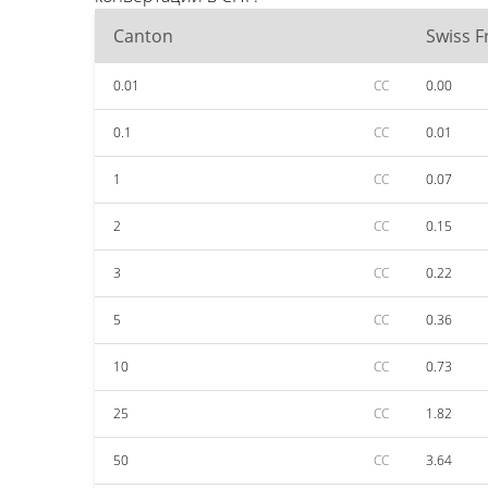
Canton
Swiss F
0.01
CC
0.00
0.1
CC
0.01
1
CC
0.07
2
CC
0.15
3
CC
0.22
5
CC
0.36
10
CC
0.73
25
CC
1.82
50
CC
3.64