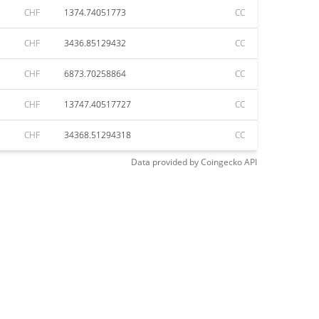
CHF
1374.74051773
CC
CHF
3436.85129432
CC
CHF
6873.70258864
CC
CHF
13747.40517727
CC
CHF
34368.51294318
CC
Data provided by
Coingecko
API