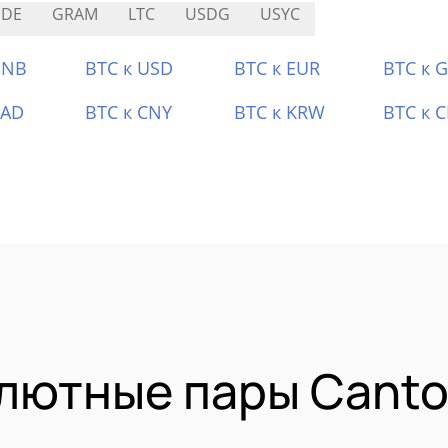
SDE
GRAM
LTC
USDG
USYC
BNB
BTC к USD
BTC к EUR
BTC к 
CAD
BTC к CNY
BTC к KRW
BTC к 
лютные пары Canto