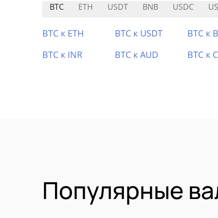
BTC
ETH
USDT
BNB
USDC
U
BTC к ETH
BTC к USDT
BTC к 
BTC к INR
BTC к AUD
BTC к 
Популярные ва