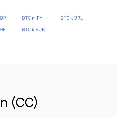
GBP
BTC к JPY
BTC к BRL
CHF
BTC к RUB
n (CC)