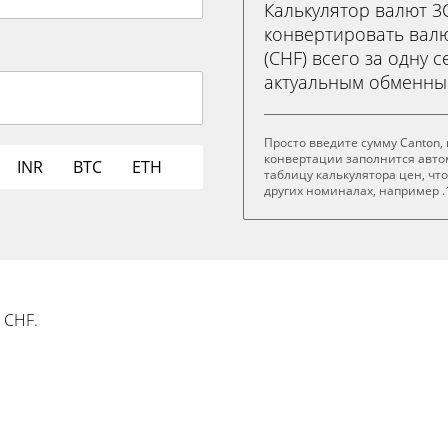
Калькулятор валют 
конвертировать валют
(CHF) всего за одну с
актуальным обменны
Просто введите сумму Canton,
конвертации заполнится авто
INR
BTC
ETH
таблицу калькулятора цен, чт
других номиналах, например .1 
 CHF.