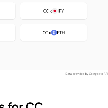
CC к
JPY
CC к
ETH
Data provided by
Coingecko
API
s for CC