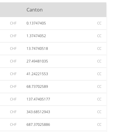
Canton
CHF
0.13747405
CC
CHF
1.37474052
CC
CHF
13.74740518
CC
CHF
27.49481035
CC
CHF
41.24221553
CC
CHF
68.73702589
CC
CHF
137.47405177
CC
CHF
343.68512943
CC
CHF
687.37025886
CC