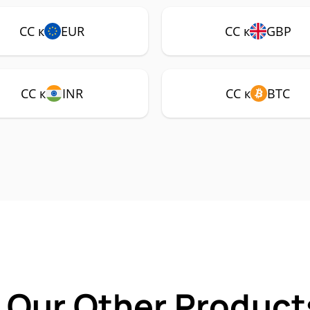
CC к
EUR
CC к
GBP
CC к
INR
CC к
BTC
 Our Other Product