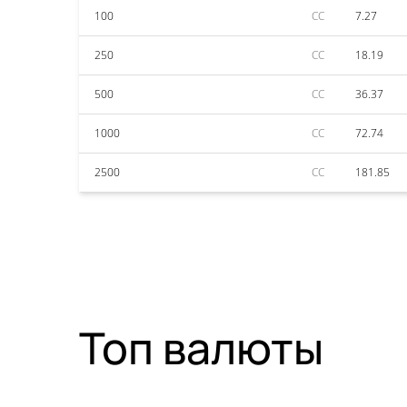
100
CC
7.27
250
CC
18.19
500
CC
36.37
1000
CC
72.74
2500
CC
181.85
Топ валюты