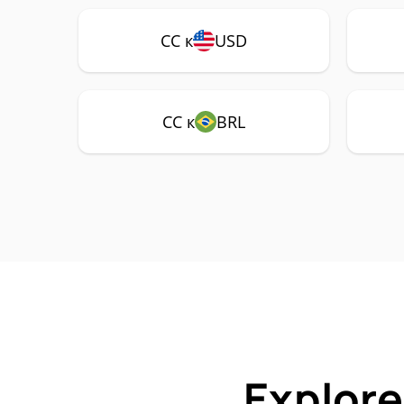
CC к
USD
CC к
BRL
Explore