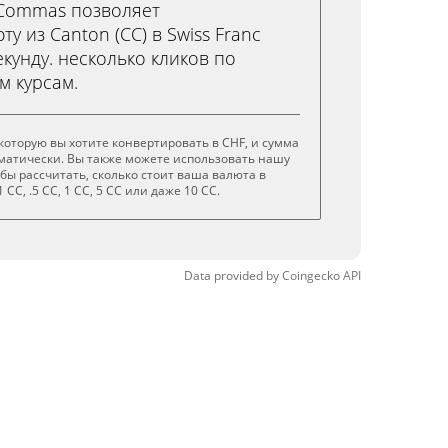
3Commas позволяет
у из Canton (CC) в Swiss Franc
екунду. несколько кликов по
м курсам.
 которую вы хотите конвертировать в CHF, и сумма
матически. Вы также можете использовать нашу
обы рассчитать, сколько стоит ваша валюта в
CC, .5 CC, 1 CC, 5 CC или даже 10 CC.
Data provided by
Coingecko
API