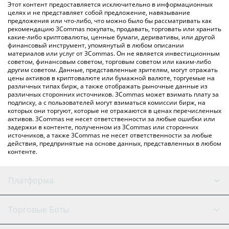
Вы также можете использовать приведенную выше таблицу
Этот контент предоставляется исключительно в информационных
цен Lode, чтобы проверить последние цены на Lode в
целях и не представляет собой предложение, навязывание
предложения или что-либо, что можно было бы рассматривать как
основных фиатных и криптовалютах.
рекомендацию 3Commas покупать, продавать, торговать или хранить
какие-либо криптовалюты, ценные бумаги, деривативы, или другой
финансовый инструмент, упомянутый в любом описании
материалов или услуг от 3Commas. Он не является инвестиционным
советом, финансовым советом, торговым советом или каким-либо
другим советом. Данные, представленные зрителям, могут отражать
цены активов в криптовалюте или бумажной валюте, торгуемые на
различных типах бирж, а также отображать рыночные данные из
различных сторонних источников. 3Commas может взимать плату за
подписку, а с пользователей могут взиматься комиссии бирж, на
которых они торгуют, которые не отражаются в ценах перечисленных
активов. 3Commas не несет ответственности за любые ошибки или
задержки в контенте, полученном из 3Commas или сторонних
источников, а также 3Commas не несет ответственности за любые
действия, предпринятые на основе данных, представленных в любом
контенте.
Платформа
GRID Бот
Состояние системы
Торговые Боты