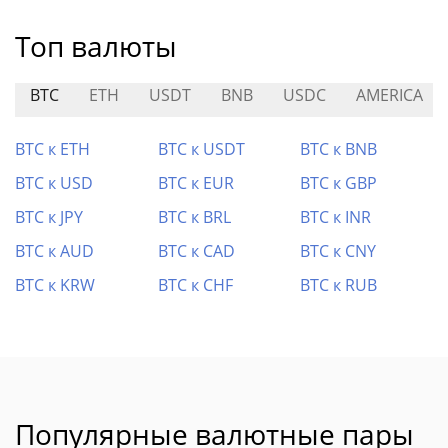
Топ валюты
BTC
ETH
USDT
BNB
USDC
AMERICA
BTC к ETH
BTC к USDT
BTC к BNB
BTC к USD
BTC к EUR
BTC к GBP
BTC к JPY
BTC к BRL
BTC к INR
BTC к AUD
BTC к CAD
BTC к CNY
BTC к KRW
BTC к CHF
BTC к RUB
Популярные валютные пары