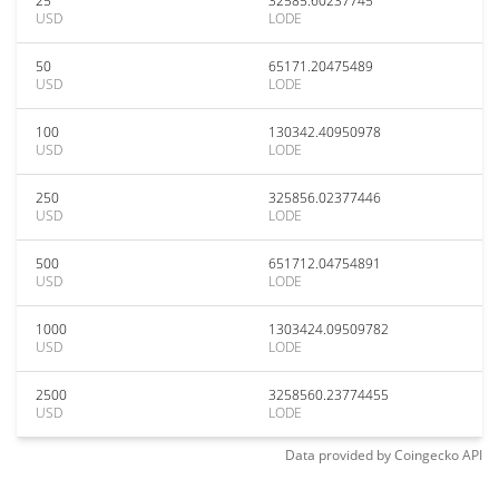
25
32585.60237745
USD
LODE
50
65171.20475489
USD
LODE
100
130342.40950978
USD
LODE
250
325856.02377446
USD
LODE
500
651712.04754891
USD
LODE
1000
1303424.09509782
USD
LODE
2500
3258560.23774455
USD
LODE
Data provided by
Coingecko
API