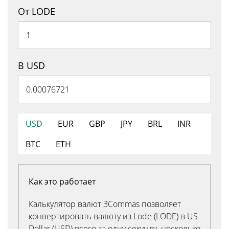
От LODE
В USD
USD
EUR
GBP
JPY
BRL
INR
BTC
ETH
Как это работает
Калькулятор валют 3Commas позволяет
конвертировать валюту из Lode (LODE) в US
Dollar (USD) всего за одну секунду. несколько