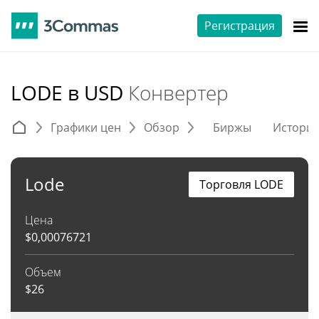
Регистрация
LODE в USD
Конвертер
Графики цен
Обзор
Биржы
Истори
Lode
Торговля LODE
Цена
$
0,00076721
Объем
$
26