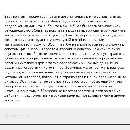
значение в Australian Dollar ({ toSymbol}).
использование криптобиржи или платформы P2P (личного
обмена), например LocalBitcoins и т. д.
Вы также можете использовать приведенную выше таблицу
Этот контент предоставляется исключительно в информационных
цен USD1, чтобы проверить последние цены на USD1 в
целях и не представляет собой предложение, навязывание
предложения или что-либо, что можно было бы рассматривать как
основных фиатных и криптовалютах.
рекомендацию 3Commas покупать, продавать, торговать или хранить
какие-либо криптовалюты, ценные бумаги, деривативы, или другой
финансовый инструмент, упомянутый в любом описании
материалов или услуг от 3Commas. Он не является инвестиционным
советом, финансовым советом, торговым советом или каким-либо
другим советом. Данные, представленные зрителям, могут отражать
цены активов в криптовалюте или бумажной валюте, торгуемые на
различных типах бирж, а также отображать рыночные данные из
различных сторонних источников. 3Commas может взимать плату за
подписку, а с пользователей могут взиматься комиссии бирж, на
которых они торгуют, которые не отражаются в ценах перечисленных
активов. 3Commas не несет ответственности за любые ошибки или
задержки в контенте, полученном из 3Commas или сторонних
источников, а также 3Commas не несет ответственности за любые
действия, предпринятые на основе данных, представленных в любом
контенте.
Платформа