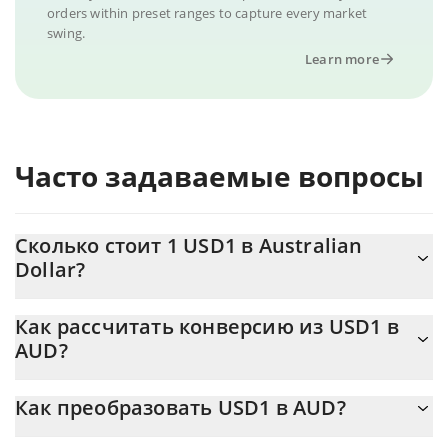
orders within preset ranges to capture every market
swing.
Learn more
Часто задаваемые вопросы
Сколько стоит 1 USD1 в Australian
Dollar?
Цена USD1 в AUD постоянно меняется.
Как рассчитать конверсию из USD1 в
AUD?
На данный момент 1 USD1 равно 1.41 {toSymbol
Калькулятор 3Commas USD1 позволяет легко рассчитать
Как преобразовать USD1 в AUD?
цену конвертации USD1 в AUD, просто введя сумму USD1 в
соответствующее поле, и автоматически конвертирует
Самый распространенный способ конвертации USD1 в AUD –