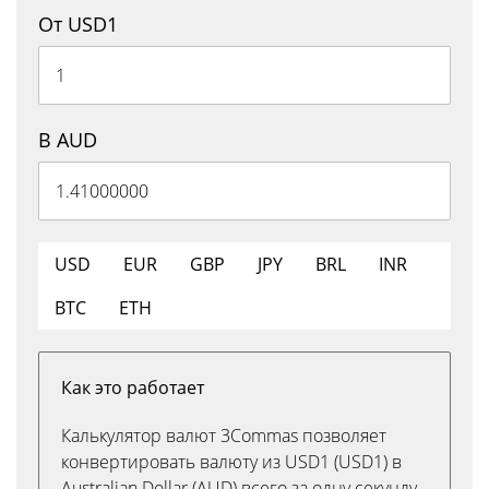
От USD1
В AUD
USD
EUR
GBP
JPY
BRL
INR
BTC
ETH
Как это работает
Калькулятор валют 3Commas позволяет
конвертировать валюту из USD1 (USD1) в
Australian Dollar (AUD) всего за одну секунду.