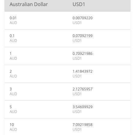
Australian Dollar
USD1
0.01
0.00709220
AUD
USD1
0.1
0.07092199
AUD
USD1
1
0.70921986
AUD
USD1
2
1.41843972
AUD
USD1
3
2.12765957
AUD
USD1
5
3.54609929
AUD
USD1
10
7.09219858
AUD
USD1