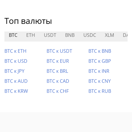
Топ валюты
BTC
ETH
USDT
BNB
USDC
XLM
DAI
BTC к ETH
BTC к USDT
BTC к BNB
BTC к USD
BTC к EUR
BTC к GBP
BTC к JPY
BTC к BRL
BTC к INR
BTC к AUD
BTC к CAD
BTC к CNY
BTC к KRW
BTC к CHF
BTC к RUB