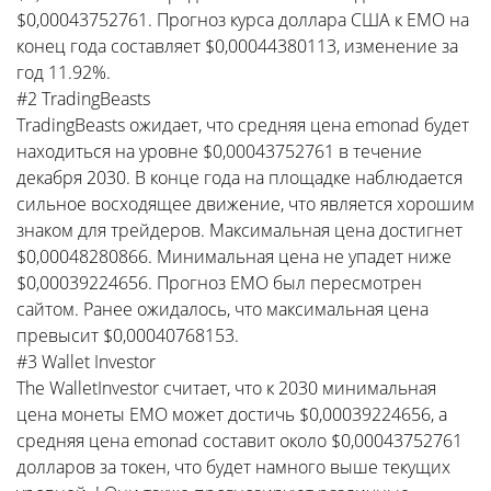
$0,00043752761. Прогноз курса доллара США к EMO на
конец года составляет $0,00044380113, изменение за
год 11.92%.
#2 TradingBeasts
TradingBeasts ожидает, что средняя цена emonad будет
находиться на уровне $0,00043752761 в течение
декабря 2030. В конце года на площадке наблюдается
сильное восходящее движение, что является хорошим
знаком для трейдеров. Максимальная цена достигнет
$0,00048280866. Минимальная цена не упадет ниже
$0,00039224656. Прогноз EMO был пересмотрен
сайтом. Ранее ожидалось, что максимальная цена
превысит $0,00040768153.
#3 Wallet Investor
The WalletInvestor считает, что к 2030 минимальная
цена монеты EMO может достичь $0,00039224656, а
средняя цена emonad составит около $0,00043752761
долларов за токен, что будет намного выше текущих