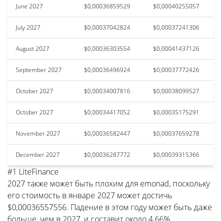
June 2027
$0,00036859529
$0,00040255057
July 2027
$0,00037042824
$0,00037241306
August 2027
$0,00036303554
$0,00041437126
September 2027
$0,00036496924
$0,00037772426
October 2027
$0,00034007816
$0,00038099527
October 2027
$0,00034417052
$0,00035175291
November 2027
$0,00036582447
$0,00037659278
December 2027
$0,00036287772
$0,00039315366
#1 LiteFinance
2027 также может быть плохим для emonad, поскольку
его стоимость в январе 2027 может достичь
$0,00036557556. Падение в этом году может быть даже
больше, чем в 2027, и составит около 4.66%.