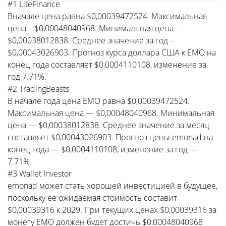
#1 LiteFinance
Вначале цена равна $0,00039472524. Максимальная
цена – $0,00048040968. Минимальная цена —
$0,00038012838. Среднее значение за год –
$0,00043026903. Прогноз курса доллара США к EMO на
конец года составляет $0,0004110108, изменение за
год 7.71%.
#2 TradingBeasts
В начале года цена EMO равна $0,00039472524.
Максимальная цена — $0,00048040968. Минимальная
цена — $0,00038012838. Среднее значение за месяц
составляет $0,00043026903. Прогноз цены emonad на
конец года — $0,0004110108, изменение за год —
7.71%.
#3 Wallet Investor
emonad может стать хорошей инвестицией в будущее,
поскольку ее ожидаемая стоимость составит
$0,00039316 к 2029. При текущих ценах $0,00039316 за
монету EMO должен будет достичь $0,00048040968