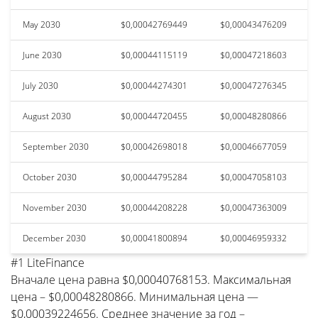
May 2030
$0,00042769449
$0,00043476209
June 2030
$0,00044115119
$0,00047218603
July 2030
$0,00044274301
$0,00047276345
August 2030
$0,00044720455
$0,00048280866
September 2030
$0,00042698018
$0,00046677059
October 2030
$0,00044795284
$0,00047058103
November 2030
$0,00044208228
$0,00047363009
December 2030
$0,00041800894
$0,00046959332
#1 LiteFinance
Вначале цена равна $0,00040768153. Максимальная
цена – $0,00048280866. Минимальная цена —
$0,00039224656. Среднее значение за год –