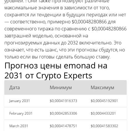
уровней. ! Они также прогнозируют различные
максимальные значения в зависимости от того,
сохранятся ли тенденции в будущих периодах или нет
— соответственно, примерно $0,00048280866 для
современного тиража по сравнению с $0,00048280866
завтрашней моделью, основанной на
прогнозируемых данных до 2032 включительно. Это
означает, что есть шанс, что эти прогнозы сбудутся, но
только если вы готовы сделать большую ставку.
Прогноз цены emonad на
2031 от Crypto Experts
Дата
Минимум
Максимум
January 2031
$0,00041916373
$0,00045192901
February 2031
$0,00042853306
$0,0004433201
March 2031
$0,00041478751
$0,00041583302