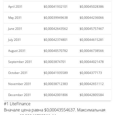
April 2031
$0,00041932101
$0,00045028386
May 2031
$0,00039949638
$0,00044236066
June 2031
$0,00042643562
$0,00045757467
July 2031
$0,00042374801
$0,00044615281
August 2031
$0,00040570782
$0,00046738566
September 2031
$0,0003874701
$0,00044021478
October 2031
$0,00041935589
$0,0004377173
November 2031
$0,00038712383
$0,00042651112
December 2031
$0,00042001806
$0,00042805584
#1 LiteFinance
Вначале цена равна $0,00043554637. Максимальная