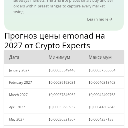
sideways markets. The Grid Bot places smart buy and sell
orders within preset ranges to capture every market
swing.
Learn more
Прогноз цены emonad на
2027 от Crypto Experts
Дата
Минимум
Максимум
January 2027
$0,00035549448
$0,00037565664
February 2027
$0,00039193031
$0,00040318463
March 2027
$0,00037846065
$0,00042499768
April 2027
$0,00035685932
$0,00041802843
May 2027
$0,00036521567
$0,0004237158