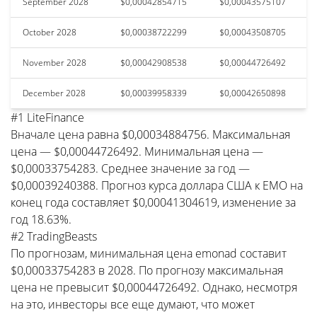
September 2028
$0,00042854715
$0,00043575107
October 2028
$0,00038722299
$0,00043508705
November 2028
$0,00042908538
$0,00044726492
December 2028
$0,00039958339
$0,00042650898
#1 LiteFinance
Вначале цена равна $0,00034884756. Максимальная
цена — $0,00044726492. Минимальная цена —
$0,00033754283. Среднее значение за год —
$0,00039240388. Прогноз курса доллара США к EMO на
конец года составляет $0,00041304619, изменение за
год 18.63%.
#2 TradingBeasts
По прогнозам, минимальная цена emonad составит
$0,00033754283 в 2028. По прогнозу максимальная
цена не превысит $0,00044726492. Однако, несмотря
на это, инвесторы все еще думают, что может