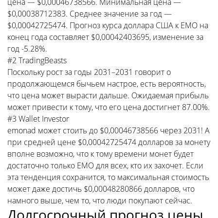
цена — $0,00046738566. Минимальная цена —
$0,00038712383. Среднее значение за год —
$0,00042725474. Прогноз курса доллара США к EMO на
конец года составляет $0,00042403695, изменение за
год -5.28%.
#2 TradingBeasts
Поскольку рост за годы 2031–2031 говорит о
продолжающемся бычьем настрое, есть вероятность,
что цена может вырасти дальше. Ожидаемая прибыль
может привести к тому, что его цена достигнет 87.00%.
#3 Wallet Investor
emonad может стоить до $0,00046738566 через 2031! А
при средней цене $0,00042725474 долларов за монету
вполне возможно, что к тому времени монет будет
достаточно только EMO для всех, кто их захочет. Если
эта тенденция сохранится, то максимальная стоимость
может даже достичь $0,00048280866 долларов, что
намного выше, чем то, что люди покупают сейчас.
Долгосрочный прогноз цены