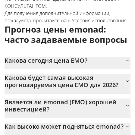
КОНСУЛЬТАНТОМ.
Для получения дополнительной информации,
пожалуйста, прочитайте наш
Условия использования
.
Прогноз цены emonad:
часто задаваемые вопросы
Какова сегодня цена EMO?
Сегодня emonad (EMO) торгуется по цене $0,00039316 с
Какова будет самая высокая
рыночной капитализацией $393 156
прогнозируемая цена EMO для 2026?
Ожидается, что цена EMO достигнет максимального уровня
Является ли emonad (EMO) хорошей
$0,00035833695 в конце 2026.
инвестицией?
Вероятно, нет. Однако мы должны отметить, что прогнозы
Как высоко может подняться emonad?
могут быть и часто ошибочны, поэтому вам всегда следует
провести собственное исследование, прежде чем