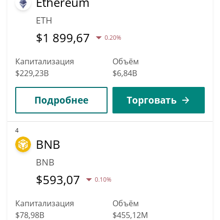
Ethereum
ETH
$
1 899,67
0.20%
Капитализация
Объём
$229,23B
$6,84B
Подробнее
Торговать
4
BNB
BNB
$
593,07
0.10%
Капитализация
Объём
$78,98B
$455,12M