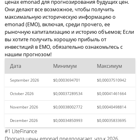
ценах emonad для прогнозирования будущих цен.
Они делают все возможное, чтобы получить
максимальную историческую информацию о
emonad (EMO), включая, среди прочего, ее
рыночную капитализацию и историю объемов; Если
вы хотите получить хорошую прибыль от
инвестиций в EMO, обязательно ознакомьтесь с
нашим прогнозом!
Дата
Минимум
Максимум
September 2026
$0,0003694701
$0,00037510942
October 2026
$0,00037289534
$0,00041461664
November 2026
$0,00038002772
$0,00040498814
December 2026
$0,00034850993
$0,00035833695
#1 LiteFinance
Прогноз цены emonad предполагает, что к 2026