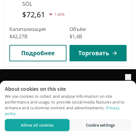
SOL
$
72,61
1.40%
Капитализация
Объём
$42,27B
$1,4B
Подробнее
Торговать
11
Dogecoin
Увеличьте рост портфеля с помощью ИИ
About cookies on this site
DOGE
QuantPilot — платформа полного цикла, где
We use cookies to collect and analyse information on site
$
0,07
performance and usage, to provide social media features and to
0.60%
автономные агенты создают, бэктестят и оптимизируют
enhance and customise content and advertisements.
Privacy
ваши стратегии и проводят рыночные исследования
policy
Капитализация
Объём
$10,75B
$376,63M
Allow all cookies
Cookie settings
Попробовать бесплатно