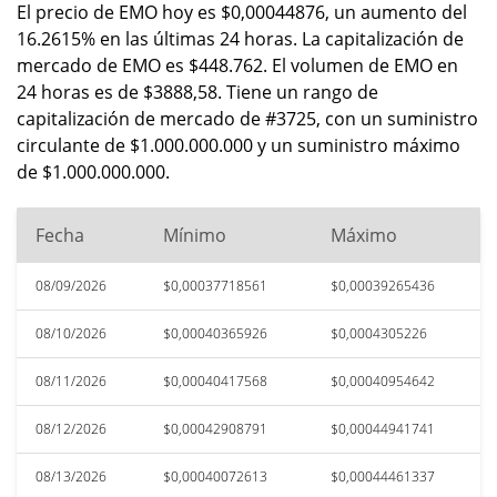
El precio de EMO hoy es $0,00044876, un aumento del
16.2615% en las últimas 24 horas. La capitalización de
mercado de EMO es $448.762. El volumen de EMO en
24 horas es de $3888,58. Tiene un rango de
capitalización de mercado de #3725, con un suministro
circulante de $1.000.000.000 y un suministro máximo
de $1.000.000.000.
Fecha
Mínimo
Máximo
08/09/2026
$0,00037718561
$0,00039265436
08/10/2026
$0,00040365926
$0,0004305226
08/11/2026
$0,00040417568
$0,00040954642
08/12/2026
$0,00042908791
$0,00044941741
08/13/2026
$0,00040072613
$0,00044461337