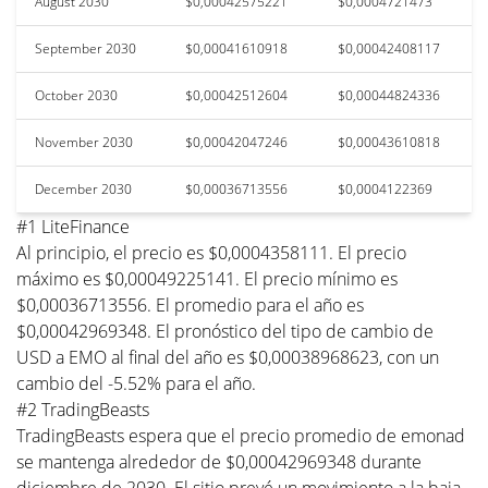
August 2030
$0,00042575221
$0,0004721473
September 2030
$0,00041610918
$0,00042408117
October 2030
$0,00042512604
$0,00044824336
November 2030
$0,00042047246
$0,00043610818
December 2030
$0,00036713556
$0,0004122369
#1 LiteFinance
Al principio, el precio es $0,0004358111. El precio
máximo es $0,00049225141. El precio mínimo es
$0,00036713556. El promedio para el año es
$0,00042969348. El pronóstico del tipo de cambio de
USD a EMO al final del año es $0,00038968623, con un
cambio del -5.52% para el año.
#2 TradingBeasts
TradingBeasts espera que el precio promedio de emonad
se mantenga alrededor de $0,00042969348 durante
diciembre de 2030. El sitio prevé un movimiento a la baja