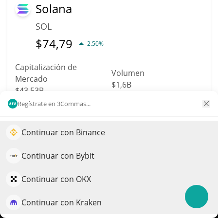
Solana
SOL
$
74,79
2.50%
Capitalización de
Volumen
Mercado
$1,6B
$43,53B
Regístrate en 3Commas...
Más información
Operación
Continuar con Binance
Impulse el crecimiento de su portafolio con IA
11
QuantPilot es una plataforma integral de estrategias donde
Continuar con Bybit
Dogecoin
agentes autónomos crean, hacen backtesting y optimizan
DOGE
sus estrategias y realizan investigación de mercado
Continuar con OKX
$
0,07
1.50%
Continuar con Kraken
Pruébelo gratis