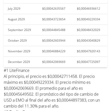
July 2029
$0,00042635567
$0,00046936612
August 2029
$0,00043723654
$0,00049229334
September 2029
$0,00044845488
$0,00048432029
October 2029
$0,00042603944
$0,00043040829
November 2029
$0,00046884229
$0,00047920143
December 2029
$0,00042069669
$0,00047725097
#1 LiteFinance
Al principio, el precio es $0,00042711458. El precio
máximo es $0,00049229334. El precio mínimo es
$0,00042069669. El promedio para el año es
$0,00045649502. El pronóstico del tipo de cambio de
USD a EMO al final del año es $0,00044897383, con un
cambio del 11.30% para el año.