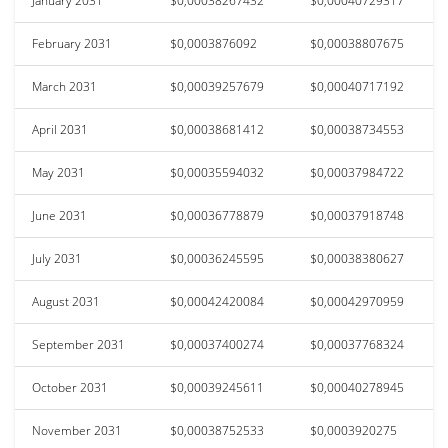
January 2031
$0,00038267432
$0,00040729317
February 2031
$0,0003876092
$0,00038807675
March 2031
$0,00039257679
$0,00040717192
April 2031
$0,00038681412
$0,00038734553
May 2031
$0,00035594032
$0,00037984722
June 2031
$0,00036778879
$0,00037918748
July 2031
$0,00036245595
$0,00038380627
August 2031
$0,00042420084
$0,00042970959
September 2031
$0,00037400274
$0,00037768324
October 2031
$0,00039245611
$0,00040278945
November 2031
$0,00038752533
$0,0003920275