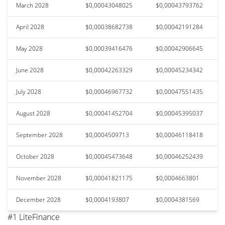
March 2028
$0,00043048025
$0,00043793762
April 2028
$0,00038682738
$0,00042191284
May 2028
$0,00039416476
$0,00042906645
June 2028
$0,00042263329
$0,00045234342
July 2028
$0,00046967732
$0,00047551435
August 2028
$0,00041452704
$0,00045395037
September 2028
$0,0004509713
$0,00046118418
October 2028
$0,00045473648
$0,00046252439
November 2028
$0,00041821175
$0,0004663801
December 2028
$0,0004193807
$0,0004381569
#1 LiteFinance