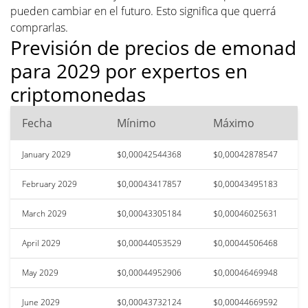
pueden cambiar en el futuro. Esto significa que querrá
comprarlas.
Previsión de precios de emonad
para 2029 por expertos en
criptomonedas
Fecha
Mínimo
Máximo
January 2029
$0,00042544368
$0,00042878547
February 2029
$0,00043417857
$0,00043495183
March 2029
$0,00043305184
$0,00046025631
April 2029
$0,00044053529
$0,00044506468
May 2029
$0,00044952906
$0,00046469948
June 2029
$0,00043732124
$0,00044669592