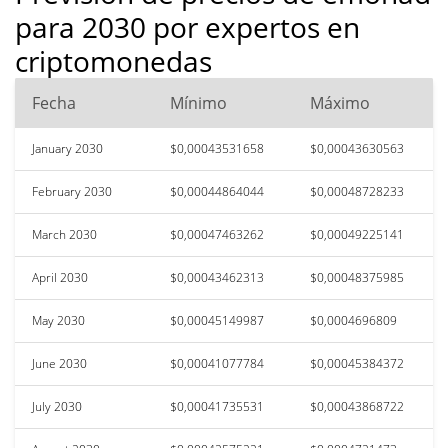
para 2030 por expertos en
criptomonedas
Fecha
Mínimo
Máximo
January 2030
$0,00043531658
$0,00043630563
February 2030
$0,00044864044
$0,00048728233
March 2030
$0,00047463262
$0,00049225141
April 2030
$0,00043462313
$0,00048375985
May 2030
$0,00045149987
$0,0004696809
June 2030
$0,00041077784
$0,00045384372
July 2030
$0,00041735531
$0,00043868722