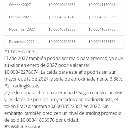
October 2027
$0,00040493863
$0,00041130047
October 2027
$0,00045201218
$0,00045265566
November 2027
$0,00040812558
$0,00041659755
December 2027
$0,00040262058
$0,00043955179
#1 LiteFinance
El año 2027 también podría ser malo para emonad, ya que
su valor en enero de 2027 podría alcanzar
$0,00042276674. La caída para este año podría ser aún
mayor que la de 2027, y sería de aproximadamente 3.88%.
#2 TradingBeasts
¿Qué le depara el futuro a emonad? Según nuestro análisis
y los datos de precios proyectados por TradingBeasts, el
token EMO alcanzará $0,00038522387 en 2027. Sin
embargo, también predicen un nivel de trading promedio
de solo $0,00041893976 por unidad.
#3 Wallet Investor