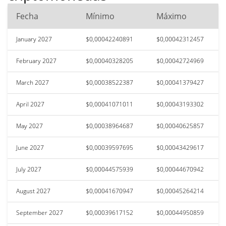
Fecha
Mínimo
Máximo
January 2027
$0,00042240891
$0,00042312457
February 2027
$0,00040328205
$0,00042724969
March 2027
$0,00038522387
$0,00041379427
April 2027
$0,00041071011
$0,00043193302
May 2027
$0,00038964687
$0,00040625857
June 2027
$0,00039597695
$0,00043429617
July 2027
$0,00044575939
$0,00044670942
August 2027
$0,00041670947
$0,00045264214
September 2027
$0,00039617152
$0,00044950859