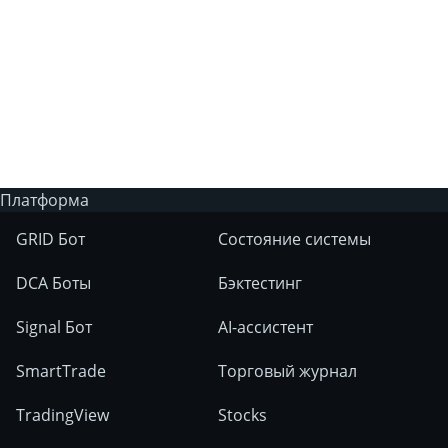
Есть ли у 3Commas торговый бот с
искусственным интеллектом?
На каких рынках можно использовать
инструменты 3Commas?
Платформа
GRID Бот
Состояние системы
DCA Боты
Бэктестинг
Signal Бот
AI-ассистент
SmartTrade
Торговый журнал
TradingView
Stocks