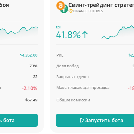
я
Свинг-трейдинг стратеги
BINANCE FUTURES
ROI
41.8%
$4,352.00
PnL
$2,587
73%
Доля побед
98.
22
Закрытых сделок
Макс. плавающая просадка
-2.10%
-18.5
$67.49
Общие комиссии
$31
ота
Запустить бота