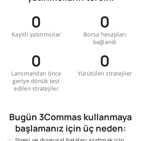
0
0
Kayıtlı yatırımcılar
Borsa hesapları
bağlandı
0
0
Lansmandan önce
Yürütülen stratejiler
geriye dönük test
edilen stratejiler
Bugün 3Commas kullanmaya
başlamanız için üç neden:
Stresi ve duygusal hataları azaltmak için