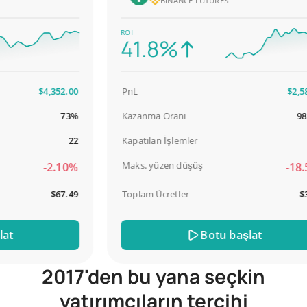
BINANCE FUTURES
ROI
41.8%
$4,352.00
PnL
$2,587.0
73%
Kazanma Oranı
98.93
22
Kapatılan İşlemler
9
Maks. yüzen düşüş
-2.10%
-18.51
$67.49
Toplam Ücretler
$31.0
Botu başlat
2017'den bu yana seçkin
yatırımcıların tercihi