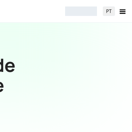
PT
de
e