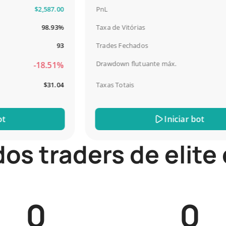
$2,587.00
PnL
$4
98.93%
Taxa de Vitórias
93
Trades Fechados
Drawdown flutuante máx.
-18.51%
-
$31.04
Taxas Totais
Iniciar bot
dos traders de elite
0
0