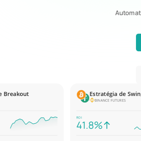
Automati
reakout
Estratégia de Swing T
BINANCE FUTURES
ROI
41.8%