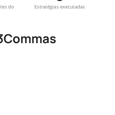
ntes do
Estratégias executadas
o 3Commas