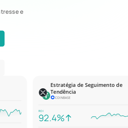
stresse e
Estratégia de Seguimento de
Tendência
COINBASE
ROI
92.4%