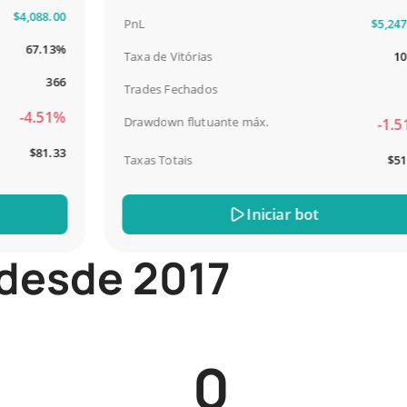
,088.00
PnL
$5,247.00
67.13%
Taxa de Vitórias
100%
366
Trades Fechados
13
4.51%
Drawdown flutuante máx.
-1.51%
$81.33
Taxas Totais
$51.44
Iniciar bot
 desde 2017
0