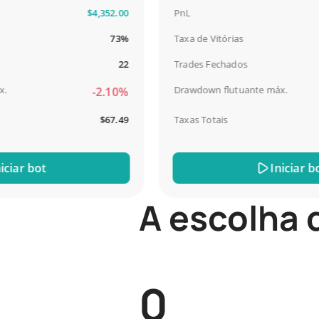
$4,352.00
PnL
73%
Taxa de Vitórias
22
Trades Fechados
Drawdown flutuante máx.
-2.10%
$67.49
Taxas Totais
r bot
Iniciar bot
A escolha 
0