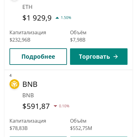
ETH
$
1 929,9
1.50%
Капитализация
Объём
$232,96B
$7,98B
Подробнее
Торговать
4
BNB
BNB
$
591,87
0.10%
Капитализация
Объём
$78,83B
$552,75M