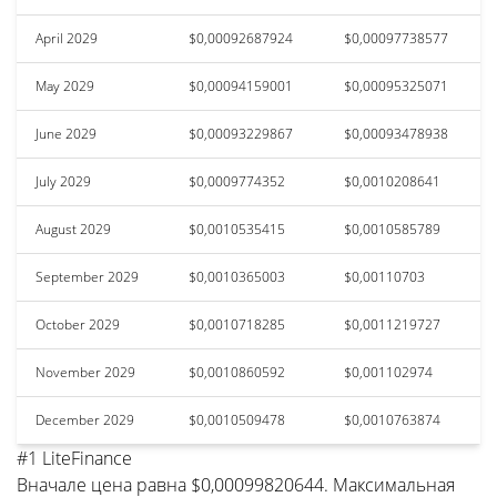
April 2029
$0,00092687924
$0,00097738577
May 2029
$0,00094159001
$0,00095325071
June 2029
$0,00093229867
$0,00093478938
July 2029
$0,0009774352
$0,0010208641
August 2029
$0,0010535415
$0,0010585789
September 2029
$0,0010365003
$0,00110703
October 2029
$0,0010718285
$0,0011219727
November 2029
$0,0010860592
$0,001102974
December 2029
$0,0010509478
$0,0010763874
#1 LiteFinance
Вначале цена равна $0,00099820644. Максимальная