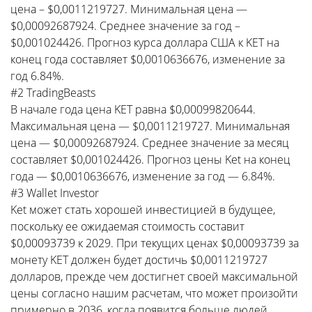
цена – $0,0011219727. Минимальная цена —
$0,00092687924. Среднее значение за год –
$0,001024426. Прогноз курса доллара США к KET на
конец года составляет $0,0010636676, изменение за
год 6.84%.
#2 TradingBeasts
В начале года цена KET равна $0,00099820644.
Максимальная цена — $0,0011219727. Минимальная
цена — $0,00092687924. Среднее значение за месяц
составляет $0,001024426. Прогноз цены Ket на конец
года — $0,0010636676, изменение за год — 6.84%.
#3 Wallet Investor
Ket может стать хорошей инвестицией в будущее,
поскольку ее ожидаемая стоимость составит
$0,00093739 к 2029. При текущих ценах $0,00093739 за
монету KET должен будет достичь $0,0011219727
долларов, прежде чем достигнет своей максимальной
цены согласно нашим расчетам, что может произойти
примерно в 2036, когда появится больше людей,