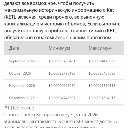
делают все возможное, чтобы получить
максимальную историческую информацию о Ket
(KET), включая, среди прочего, ее рыночную
капитализацию и историю объемов; Если вы хотите
получить хорошую прибыль от инвестиций в KET,
обязательно ознакомьтесь с нашим прогнозом!
Дата
Минимум
Максимум
September 2026
$0,00093783481
$0,00094478069
October 2026
$0,00092795193
$0,00093467593
November 2026
$0,00090663959
$0,00098856118
December 2026
$0,00094742997
$0,00097894516
#1 LiteFinance
Прогноз цены Ket прогнозирует, что к 2026
минимальная стоимость монеты KET может достичь