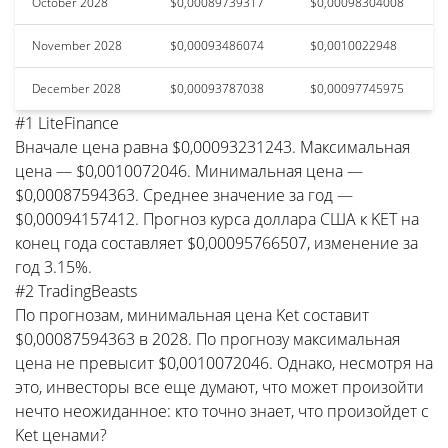
October 2028
$0,00089739317
$0,00098304008
November 2028
$0,00093486074
$0,0010022948
December 2028
$0,00093787038
$0,00097745975
#1 LiteFinance
Вначале цена равна $0,00093231243. Максимальная
цена — $0,0010072046. Минимальная цена —
$0,00087594363. Среднее значение за год —
$0,00094157412. Прогноз курса доллара США к KET на
конец года составляет $0,00095766507, изменение за
год 3.15%.
#2 TradingBeasts
По прогнозам, минимальная цена Ket составит
$0,00087594363 в 2028. По прогнозу максимальная
цена не превысит $0,0010072046. Однако, несмотря на
это, инвесторы все еще думают, что может произойти
нечто неожиданное: кто точно знает, что произойдет с
Ket ценами?