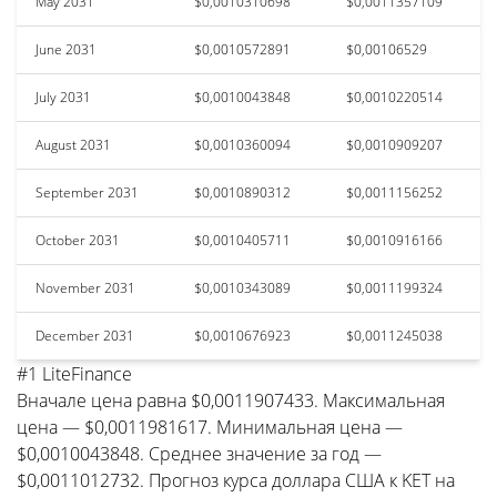
May 2031
$0,0010310698
$0,0011357109
June 2031
$0,0010572891
$0,00106529
July 2031
$0,0010043848
$0,0010220514
August 2031
$0,0010360094
$0,0010909207
September 2031
$0,0010890312
$0,0011156252
October 2031
$0,0010405711
$0,0010916166
November 2031
$0,0010343089
$0,0011199324
December 2031
$0,0010676923
$0,0011245038
#1 LiteFinance
Вначале цена равна $0,0011907433. Максимальная
цена — $0,0011981617. Минимальная цена —
$0,0010043848. Среднее значение за год —
$0,0011012732. Прогноз курса доллара США к KET на