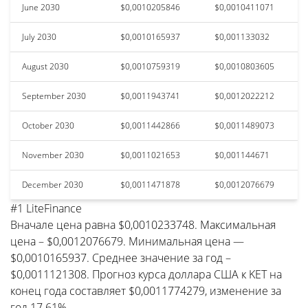
June 2030
$0,0010205846
$0,0010411071
July 2030
$0,0010165937
$0,001133032
August 2030
$0,0010759319
$0,0010803605
September 2030
$0,0011943741
$0,0012022212
October 2030
$0,0011442866
$0,0011489073
November 2030
$0,0011021653
$0,001144671
December 2030
$0,0011471878
$0,0012076679
#1 LiteFinance
Вначале цена равна $0,0010233748. Максимальная
цена – $0,0012076679. Минимальная цена —
$0,0010165937. Среднее значение за год –
$0,0011121308. Прогноз курса доллара США к KET на
конец года составляет $0,0011774279, изменение за
год 17.61%.