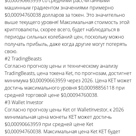
$0,00090663959 со средними рассчитанными
машинным градиентом значениями примерно
$0,00094760038 долларов за токен. Это значительно
выше текущего уровня! Максимальная стоимость этой
криптовалюты, скорее всего, будет наблюдаться в
периоды сильных колебаний цен, поскольку можно
получать прибыль, даже когда другие могут потерять
свою.
#2 TradingBeasts
Согласно прогнозу цены и техническому анализу
TradingBeasts, цена токена Ket, по прогнозам, достигнет
минимума $0,00090663959 через 2026. Цена KET может
достичь максимального уровня $0,00098856118 при
средней торговой цене $0,00094760038.
#3 Wallet Investor
Согласно прогнозу цены Ket от WalletInvestor, к 2026
минимальная цена монеты KET может достичь
$0,00090663959 при средней цене Ket
$0,00094760038. Максимальная цена Ket KET будет