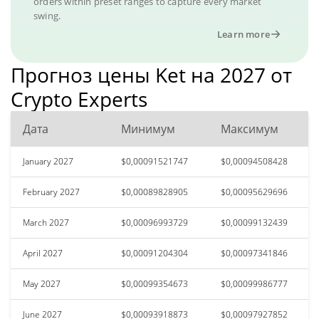
orders within preset ranges to capture every market
swing.
Learn more
Прогноз цены Ket на 2027 от
Crypto Experts
Дата
Минимум
Максимум
January 2027
$0,00091521747
$0,00094508428
February 2027
$0,00089828905
$0,00095629696
March 2027
$0,00096993729
$0,00099132439
April 2027
$0,00091204304
$0,00097341846
May 2027
$0,00099354673
$0,00099986777
June 2027
$0,00093918873
$0,00097927852