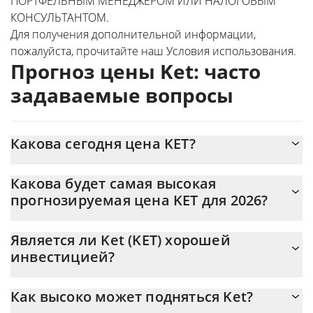
ПОРТФЕЛЬНЫМ МЕНЕДЖЕРОМ ИЛИ НАЛОГОВЫМ
КОНСУЛЬТАНТОМ.
Для получения дополнительной информации,
пожалуйста, прочитайте наш
Условия использования
.
Прогноз цены Ket: часто
задаваемые вопросы
Какова сегодня цена KET?
Сегодня Ket (KET) торгуется по цене $0,00093739 с
Какова будет самая высокая
рыночной капитализацией $937 405
прогнозируемая цена KET для 2026?
Ожидается, что цена KET достигнет максимального уровня
Является ли Ket (KET) хорошей
$0,00097894516 в конце 2026.
инвестицией?
Возможно, это так. Однако мы должны отметить, что
Как высоко может подняться Ket?
прогнозы могут быть и часто ошибочны, поэтому вам всегда