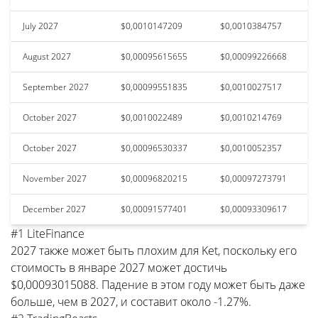
July 2027
$0,0010147209
$0,0010384757
August 2027
$0,00095615655
$0,00099226668
September 2027
$0,00099551835
$0,0010027517
October 2027
$0,0010022489
$0,0010214769
October 2027
$0,00096530337
$0,0010052357
November 2027
$0,00096820215
$0,00097273791
December 2027
$0,00091577401
$0,00093309617
#1 LiteFinance
2027 также может быть плохим для Ket, поскольку его
стоимость в январе 2027 может достичь
$0,00093015088. Падение в этом году может быть даже
больше, чем в 2027, и составит около -1.27%.