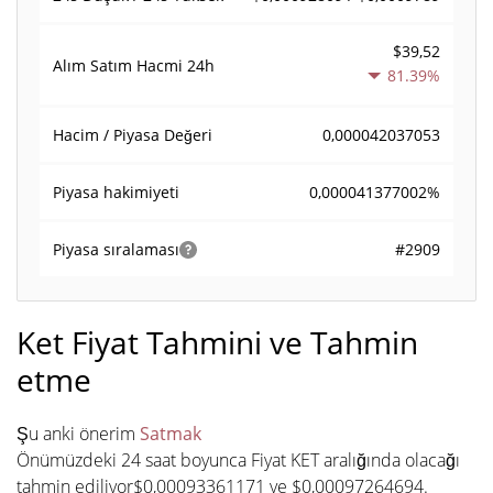
$39,52
Alım Satım Hacmi
24h
81.39%
0,000042037053
Hacim / Piyasa Değeri
0,000041377002%
Piyasa hakimiyeti
#2909
Piyasa sıralaması
Ket Fiyat Tahmini ve Tahmin
etme
Şu anki önerim
Satmak
Önümüzdeki 24 saat boyunca Fiyat KET aralığında olacağı
tahmin ediliyor$0,00093361171 ve $0,00097264694.