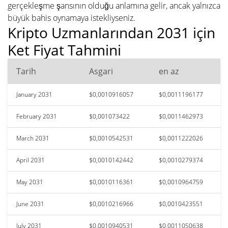
gerçekleşme şansının olduğu anlamına gelir, ancak yalnızca
büyük bahis oynamaya istekliyseniz.
Kripto Uzmanlarından 2031 için
Ket Fiyat Tahmini
Tarih
Asgari
en az
January 2031
$0,0010916057
$0,0011196177
February 2031
$0,001073422
$0,0011462973
March 2031
$0,0010542531
$0,0011222026
April 2031
$0,0010142442
$0,0010279374
May 2031
$0,0010116361
$0,0010964759
June 2031
$0,0010216966
$0,0010423551
July 2031
$0,0010940531
$0,0011050638