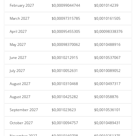
February 2027
$0,00099044744
$0,001014239
March 2027
$0,00097315785
$0,0010161505
April 2027
$0,00095455305
$0,00098338376
May 2027
$0,00098370062
$0,0010488916
June 2027
$0,0010212915
$0,0010537067
July 2027
$0,0010052631
$0,0010089052
August 2027
$0,0010310468
$0,0010497317
August 2027
$0,0010425282
$0,001058876
September 2027
$0,001023623
$0,0010536101
October 2027
$0,0010094757
$0,0010489431
November 2027
$0,0010160708
$0,0010251375