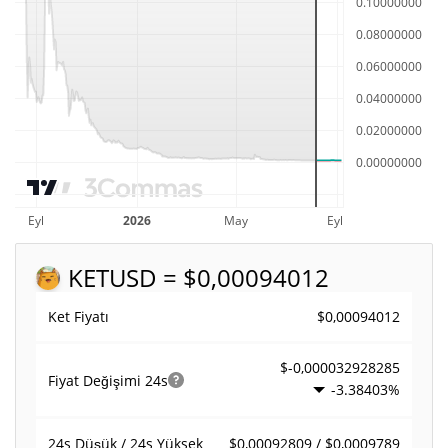
KET
USD = $0,00094012
$0,00094012
Ket Fiyatı
$-0,000032928285
Fiyat Değişimi
24s
-3.38403%
$0,00092809 / $0,0009789
24s Düşük / 24s Yüksek