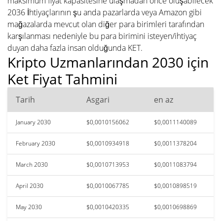
maksimum fiyat kapasitesine ulaşmadan önce oluşabilecek
2036 İhtiyaçlarının şu anda pazarlarda veya Amazon gibi
mağazalarda mevcut olan diğer para birimleri tarafından
karşılanması nedeniyle bu para birimini isteyen/ihtiyaç
duyan daha fazla insan olduğunda KET.
Kripto Uzmanlarından 2030 için
Ket Fiyat Tahmini
Tarih
Asgari
en az
January 2030
$0,0010156062
$0,0011140089
February 2030
$0,0010934918
$0,0011378204
March 2030
$0,0010713953
$0,0011083794
April 2030
$0,0010067785
$0,0010898519
May 2030
$0,0010420335
$0,0010698869