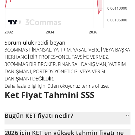
Sorumluluk reddi beyanı
3COMMAS FİNANSAL, YATIRIM, YASAL, VERGİ VEYA BAŞKA
HERHANGİ BİR PROFESYONEL TAVSİYE VERMEZ.
3COMMAS BİR BROKER, FİNANSAL DANIŞMAN, YATIRIM
DANIŞMANI, PORTFÖY YÖNETİCİSİ VEYA VERGİ
DANIŞMANI DEĞİLDİR.
Daha fazla bilgi için lütfen okuyunuz
terms of use
.
Ket Fiyat Tahmini SSS
Bugün KET fiyatı nedir?
Bugün Ket (KET), $940.123 piyasa değeriyle $0,00094012
2026 için KET en yüksek tahmin fiyatı ne
seviyesinde işlem görüyor