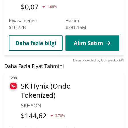
$
0,07
1.60%
Piyasa değeri
Hacim
$10,72B
$381,16M
Daha fazla bilgi
Alım Satım
Data provided by
Coingecko
API
Daha Fazla Fiyat Tahmini
1298
SK Hynix (Ondo
Tokenized)
SKHYON
$
144,62
3.70%