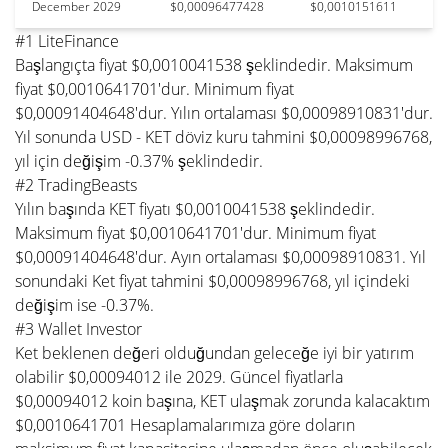
December 2029
$0,00096477428
$0,0010151611
#1 LiteFinance
Başlangıçta fiyat $0,0010041538 şeklindedir. Maksimum
fiyat $0,0010641701'dur. Minimum fiyat
$0,00091404648'dur. Yılın ortalaması $0,00098910831'dur.
Yıl sonunda USD - KET döviz kuru tahmini $0,00098996768,
yıl için değişim -0.37% şeklindedir.
#2 TradingBeasts
Yılın başında KET fiyatı $0,0010041538 şeklindedir.
Maksimum fiyat $0,0010641701'dur. Minimum fiyat
$0,00091404648'dur. Ayın ortalaması $0,00098910831. Yıl
sonundaki Ket fiyat tahmini $0,00098996768, yıl içindeki
değişim ise -0.37%.
#3 Wallet Investor
Ket beklenen değeri olduğundan geleceğe iyi bir yatırım
olabilir $0,00094012 ile 2029. Güncel fiyatlarla
$0,00094012 koin başına, KET ulaşmak zorunda kalacaktım
$0,0010641701 Hesaplamalarımıza göre doların