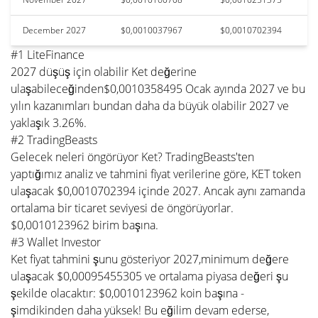
December 2027
$0,0010037967
$0,0010702394
#1 LiteFinance
2027 düşüş için olabilir Ket değerine
ulaşabileceğinden$0,0010358495 Ocak ayında 2027 ve bu
yılın kazanımları bundan daha da büyük olabilir 2027 ve
yaklaşık 3.26%.
#2 TradingBeasts
Gelecek neleri öngörüyor Ket? TradingBeasts'ten
yaptığımız analiz ve tahmini fiyat verilerine göre, KET token
ulaşacak $0,0010702394 içinde 2027. Ancak aynı zamanda
ortalama bir ticaret seviyesi de öngörüyorlar.
$0,0010123962 birim başına.
#3 Wallet Investor
Ket fiyat tahmini şunu gösteriyor 2027,minimum değere
ulaşacak $0,00095455305 ve ortalama piyasa değeri şu
şekilde olacaktır: $0,0010123962 koin başına -
şimdikinden daha yüksek! Bu eğilim devam ederse,