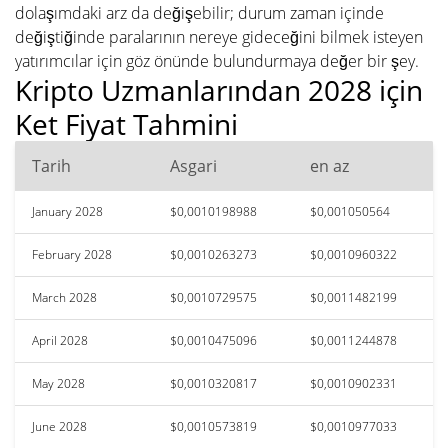
dolaşımdaki arz da değişebilir; durum zaman içinde
değiştiğinde paralarının nereye gideceğini bilmek isteyen
yatırımcılar için göz önünde bulundurmaya değer bir şey.
Kripto Uzmanlarından 2028 için
Ket Fiyat Tahmini
Tarih
Asgari
en az
January 2028
$0,0010198988
$0,001050564
February 2028
$0,0010263273
$0,0010960322
March 2028
$0,0010729575
$0,0011482199
April 2028
$0,0010475096
$0,0011244878
May 2028
$0,0010320817
$0,0010902331
June 2028
$0,0010573819
$0,0010977033