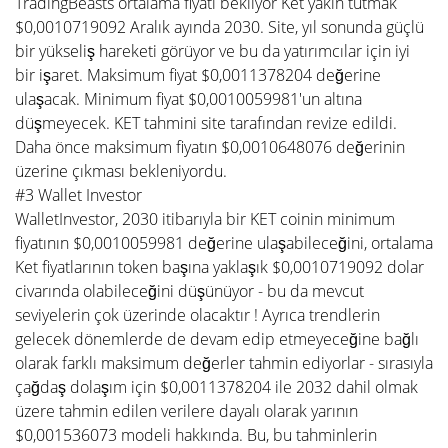
TradingBeasts ortalama fiyatı bekliyor Ket yakın tutmak
$0,0010719092 Aralık ayında 2030. Site, yıl sonunda güçlü
bir yükseliş hareketi görüyor ve bu da yatırımcılar için iyi
bir işaret. Maksimum fiyat $0,0011378204 değerine
ulaşacak. Minimum fiyat $0,0010059981'un altına
düşmeyecek. KET tahmini site tarafından revize edildi.
Daha önce maksimum fiyatın $0,0010648076 değerinin
üzerine çıkması bekleniyordu.
#3 Wallet Investor
WalletInvestor, 2030 itibarıyla bir KET coinin minimum
fiyatının $0,0010059981 değerine ulaşabileceğini, ortalama
Ket fiyatlarının token başına yaklaşık $0,0010719092 dolar
civarında olabileceğini düşünüyor - bu da mevcut
seviyelerin çok üzerinde olacaktır ! Ayrıca trendlerin
gelecek dönemlerde de devam edip etmeyeceğine bağlı
olarak farklı maksimum değerler tahmin ediyorlar - sırasıyla
çağdaş dolaşım için $0,0011378204 ile 2032 dahil olmak
üzere tahmin edilen verilere dayalı olarak yarının
$0,001536073 modeli hakkında. Bu, bu tahminlerin