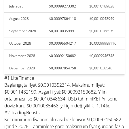
July 2028
$0,00099273302
$0,0010189828
August 2028
$0,00097864118
$0,0010042949
September 2028
$0,0010035999
$0,0010168579
October 2028
$0,00095504217
$0,00099989116
November 2028
$0,00092150682
$0,0009946748
December 2028
$0,00097854758
$0,001038546
#1 LiteFinance
Başlangıçta fiyat $0,0010352314. Maksimum fiyat:
$0,0011482199. Asgari fiyat:$0,00092150682. Yılın
ortalaması ise $0,0010348634. USD tahminiKET Yıl sonu
döviz kuru $0,0010085468, yıl için değişiklik -1.14%.
#2 TradingBeasts
Ket minimum fiyatının olması bekleniyor $0,00092150682
içinde 2028. Tahminlere göre maksimum fiyat şundan fazla