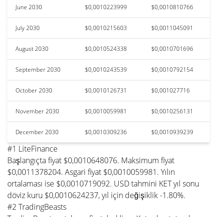
June 2030
$0,0010223999
$0,0010810766
July 2030
$0,0010215603
$0,0011045091
August 2030
$0,0010524338
$0,0010701696
September 2030
$0,0010243539
$0,0010792154
October 2030
$0,0010126731
$0,001027716
November 2030
$0,0010059981
$0,0010256131
December 2030
$0,0010309236
$0,0010939239
#1 LiteFinance
Başlangıçta fiyat $0,0010648076. Maksimum fiyat
$0,0011378204. Asgari fiyat $0,0010059981. Yılın
ortalaması ise $0,0010719092. USD tahmini KET yıl sonu
döviz kuru $0,0010624237, yıl için değişiklik -1.80%.
#2 TradingBeasts