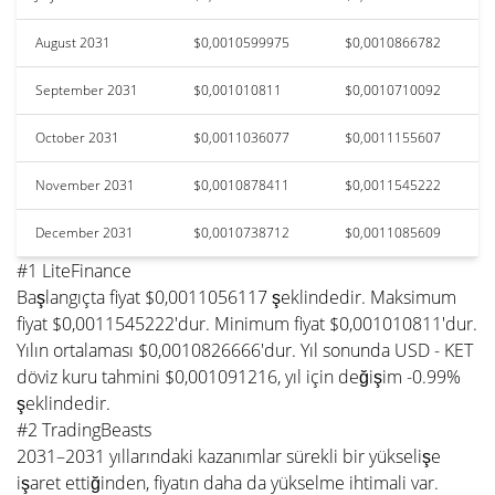
August 2031
$0,0010599975
$0,0010866782
September 2031
$0,001010811
$0,0010710092
October 2031
$0,0011036077
$0,0011155607
November 2031
$0,0010878411
$0,0011545222
December 2031
$0,0010738712
$0,0011085609
#1 LiteFinance
Başlangıçta fiyat $0,0011056117 şeklindedir. Maksimum
fiyat $0,0011545222'dur. Minimum fiyat $0,001010811'dur.
Yılın ortalaması $0,0010826666'dur. Yıl sonunda USD - KET
döviz kuru tahmini $0,001091216, yıl için değişim -0.99%
şeklindedir.
#2 TradingBeasts
2031–2031 yıllarındaki kazanımlar sürekli bir yükselişe
işaret ettiğinden, fiyatın daha da yükselme ihtimali var.