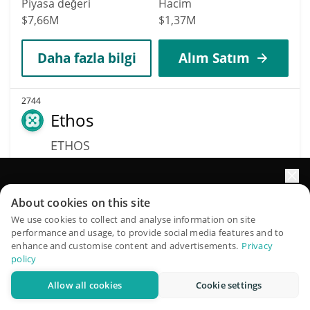
Piyasa değeri
Hacim
$7,66M
$1,37M
Daha fazla bilgi
Alım Satım
2744
Ethos
ETHOS
$
0,00063192
4.90%
Portföyünüzün büyümesini yapay zekâ ile artırın
About cookies on this site
Piyasa değeri
Hacim
QuantPilot, otonom ajanların stratejilerinizi oluşturduğu,
$1,12M
$2
We use cookies to collect and analyse information on site
performance and usage, to provide social media features and to
geriye dönük test ettiği ve optimize ettiği ve piyasa
enhance and customise content and advertisements.
Privacy
araştırması yürüttüğü uçtan uca bir strateji platformudur
Daha fazla bilgi
Alım Satım
policy
Allow all cookies
Cookie settings
Ücretsiz deneyin
2791