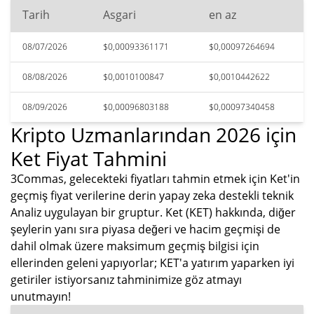
Tarih
Asgari
en az
08/07/2026
$0,00093361171
$0,00097264694
08/08/2026
$0,0010100847
$0,0010442622
08/09/2026
$0,00096803188
$0,00097340458
Kripto Uzmanlarından 2026 için
Ket Fiyat Tahmini
3Commas, gelecekteki fiyatları tahmin etmek için Ket'in
geçmiş fiyat verilerine derin yapay zeka destekli teknik
Analiz uygulayan bir gruptur. Ket (KET) hakkında, diğer
şeylerin yanı sıra piyasa değeri ve hacim geçmişi de
dahil olmak üzere maksimum geçmiş bilgisi için
ellerinden geleni yapıyorlar; KET'a yatırım yaparken iyi
getiriler istiyorsanız tahminimize göz atmayı
unutmayın!