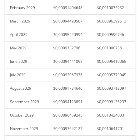
February 2029
$0,00091404648
$0,0010075252
March 2029
$0,00094490587
$0,00096399613
April 2029
$0,00095240994
$0,0009590746
May 2029
$0,0009752798
$0,001000758
June 2029
$0,00094441095
$0,00095419065
July 2029
$0,00092967936
$0,00095773045
August 2029
$0,00091724646
$0,00093712097
September 2029
$0,00094123891
$0,00099136237
October 2029
$0,00096459245
$0,0010424083
November 2029
$0,00097642127
$0,0010641701