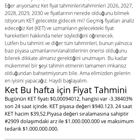
Eğer arıyorsanız Ket fiyat tahminleri/tahminleri 2026, 2027,
2028, 2029, 2030 ve fiyatlarının nerede olduğunu bilmek
istiyorum KET gelecekte gidecek mi? Geçmiş fiyatları analiz
edeceğiz Ket (KET) ve uzmanların gelecekteki fiyat
hareketleri hakkında neler söylediğini öğrenecek.
Lütfen bu tahmini ve diğer tüm tahminleri, bunun yalnızca
bazı piyasa uzmanlarının/analistlerinin önerisi olduğunu
bilerek dikkate almanız gerektiğini unutmayın. Bu kadar
mükemmel bir şeyi tahmin etmenin tamamen imkansız
olduğundan bahsetmiyorum bile. Ama elimizden gelenin
en iyisini yapacağız. Haydi başlayalım.
Ket Bu hafta için Fiyat Tahmini
Bugünün KET fiyatı $0,00094012, hangisi var -3.38403%
son 24 saat içinde. KET piyasa değeri $940.123. 24 saat
KET hacim $39,52.Piyasa değeri sıralamasına sahiptir
#2909 dolaşımdaki arz ile $1.000.000.000 ve maksimum
tedarik $1.000.000.000.