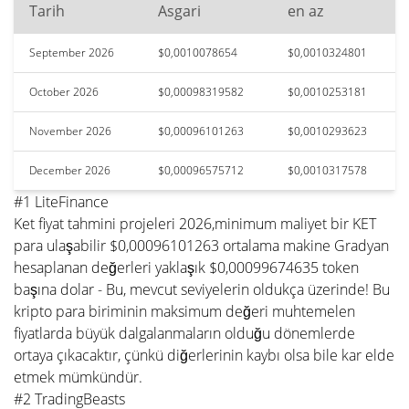
Tarih
Asgari
en az
September 2026
$0,0010078654
$0,0010324801
October 2026
$0,00098319582
$0,0010253181
November 2026
$0,00096101263
$0,0010293623
December 2026
$0,00096575712
$0,0010317578
#1 LiteFinance
Ket fiyat tahmini projeleri 2026,minimum maliyet bir KET
para ulaşabilir $0,00096101263 ortalama makine Gradyan
hesaplanan değerleri yaklaşık $0,00099674635 token
başına dolar - Bu, mevcut seviyelerin oldukça üzerinde! Bu
kripto para biriminin maksimum değeri muhtemelen
fiyatlarda büyük dalgalanmaların olduğu dönemlerde
ortaya çıkacaktır, çünkü diğerlerinin kaybı olsa bile kar elde
etmek mümkündür.
#2 TradingBeasts