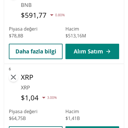
BNB
$
591,77
0.80%
Piyasa değeri
Hacim
$78,8B
$513,16M
Daha fazla bilgi
Alım Satım
6
XRP
XRP
$
1,04
3.00%
Piyasa değeri
Hacim
$64,75B
$1,41B