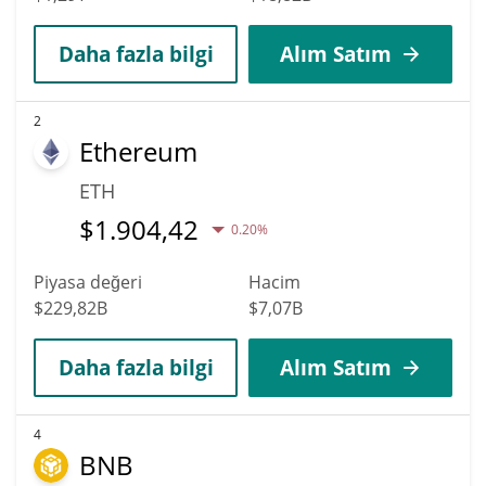
Daha fazla bilgi
Alım Satım
2
Ethereum
ETH
$
1.904,42
0.20%
Piyasa değeri
Hacim
$229,82B
$7,07B
Daha fazla bilgi
Alım Satım
4
BNB