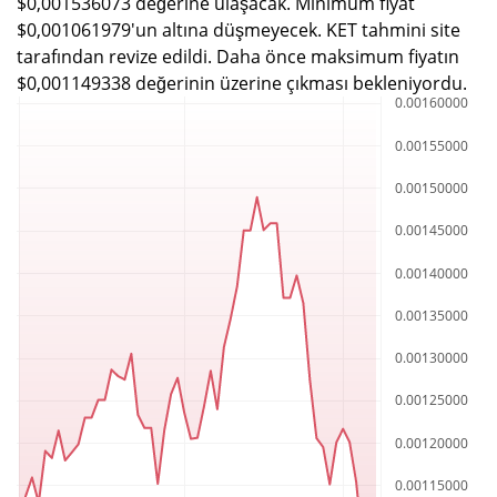
$0,001536073 değerine ulaşacak. Minimum fiyat
$0,001061979'un altına düşmeyecek. KET tahmini site
tarafından revize edildi. Daha önce maksimum fiyatın
$0,001149338 değerinin üzerine çıkması bekleniyordu.