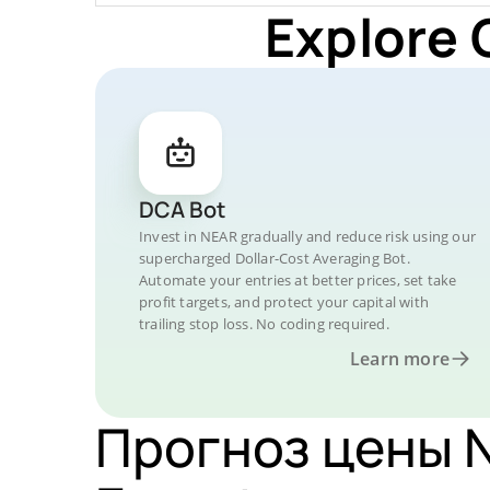
Explore 
DCA Bot
Invest in NEAR gradually and reduce risk using our
supercharged Dollar-Cost Averaging Bot.
Automate your entries at better prices, set take
profit targets, and protect your capital with
trailing stop loss. No coding required.
Learn more
Прогноз цены N