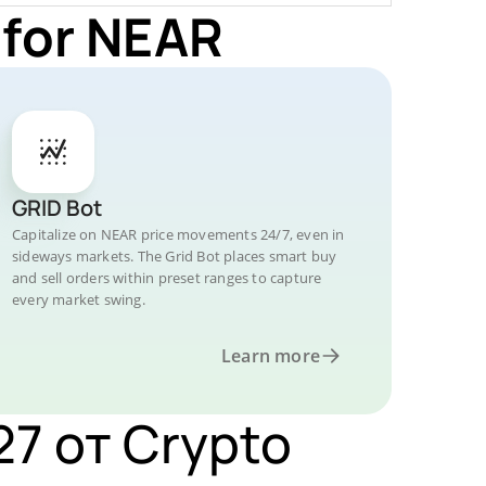
 for NEAR
GRID Bot
Capitalize on NEAR price movements 24/7, even in
sideways markets. The Grid Bot places smart buy
and sell orders within preset ranges to capture
every market swing.
Learn more
7 от Crypto