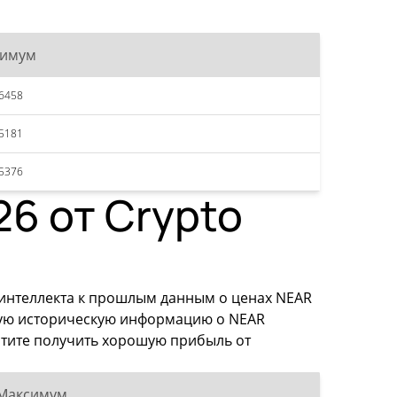
симум
6458
5181
5376
26 от Crypto
 интеллекта к прошлым данным о ценах NEAR
ьную историческую информацию о NEAR
хотите получить хорошую прибыль от
Максимум