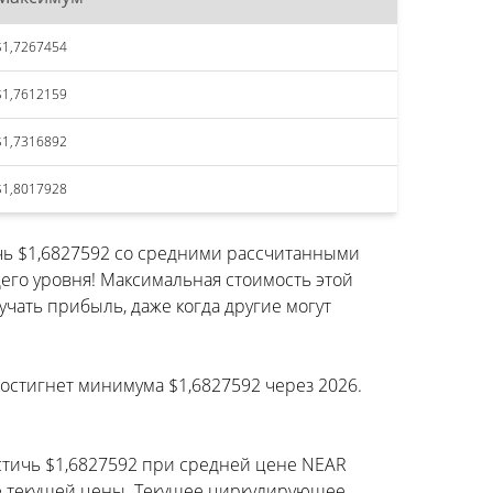
$1,7267454
$1,7612159
$1,7316892
$1,8017928
ичь $1,6827592 со средними рассчитанными
его уровня! Максимальная стоимость этой
чать прибыль, даже когда другие могут
 достигнет минимума $1,6827592 через 2026.
остичь $1,6827592 при средней цене NEAR
ыше текущей цены. Текущее циркулирующее