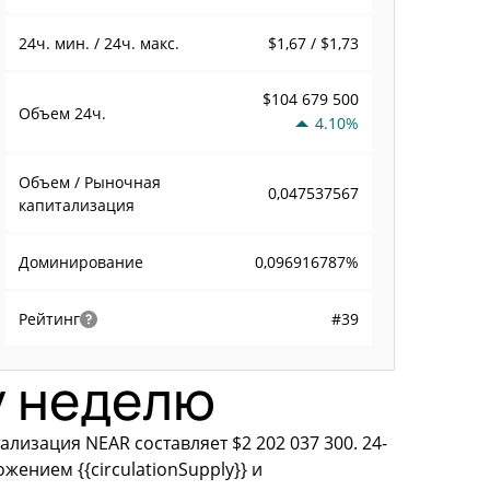
$1,67 / $1,73
24ч. мин. / 24ч. макс.
$104 679 500
Объем
24ч.
4.10%
Объем / Рыночная
0,047537567
капитализация
0,096916787%
Доминирование
#39
Рейтинг
у неделю
лизация NEAR составляет $2 202 037 300. 24-
ением {{circulationSupply}} и