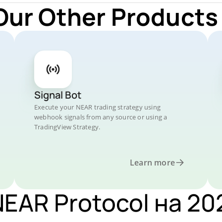
Our Other Products
Signal Bot
Execute your NEAR trading strategy using
webhook signals from any source or using a
TradingView Strategy.
Learn more
EAR Protocol на 202