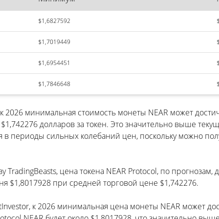
$1,6827592
$1,7019449
$1,6954451
$1,7846648
о к 2026 минимальная стоимость монеты NEAR может дост
,742276 долларов за токен. Это значительно выше текущ
я в периоды сильных колебаний цен, поскольку можно полу
 TradingBeasts, цена токена NEAR Protocol, по прогнозам,
я $1,8017928 при средней торговой цене $1,742276.
etInvestor, к 2026 минимальная цена монеты NEAR может д
rotocol NEAR будет около $1,8017928, что значительно в