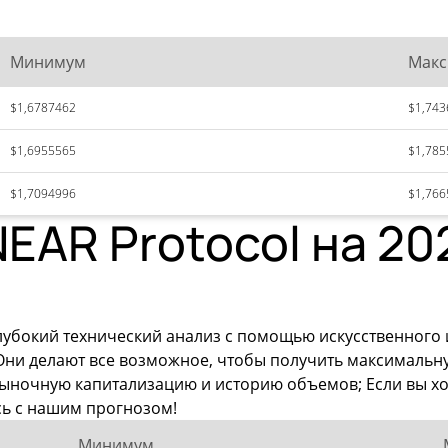
Минимум
Мак
$1,6787462
$1,743
$1,6955565
$1,785
$1,7094996
$1,766
EAR Protocol на 20
лубокий технический анализ с помощью искусственного
 Они делают все возможное, чтобы получить максимал
е рыночную капитализацию и историю объемов; Если вы 
сь с нашим прогнозом!
Минимум