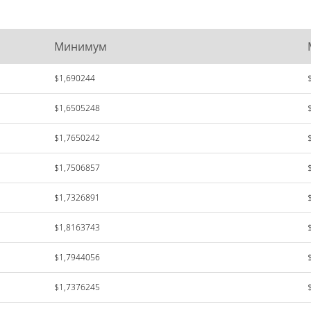
Минимум
$1,690244
$1,6505248
$1,7650242
$1,7506857
$1,7326891
$1,8163743
$1,7944056
$1,7376245