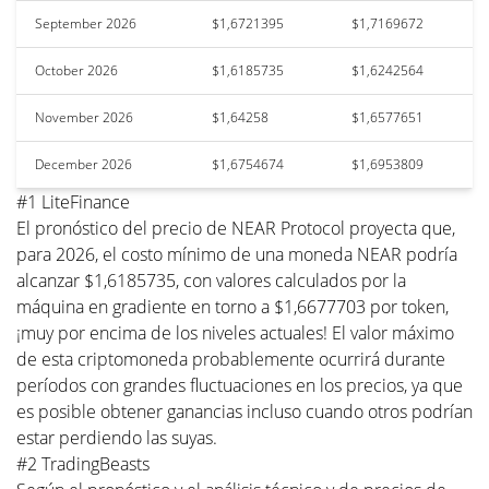
September 2026
$1,6721395
$1,7169672
October 2026
$1,6185735
$1,6242564
November 2026
$1,64258
$1,6577651
December 2026
$1,6754674
$1,6953809
#1 LiteFinance
El pronóstico del precio de NEAR Protocol proyecta que,
para 2026, el costo mínimo de una moneda NEAR podría
alcanzar $1,6185735, con valores calculados por la
máquina en gradiente en torno a $1,6677703 por token,
¡muy por encima de los niveles actuales! El valor máximo
de esta criptomoneda probablemente ocurrirá durante
períodos con grandes fluctuaciones en los precios, ya que
es posible obtener ganancias incluso cuando otros podrían
estar perdiendo las suyas.
#2 TradingBeasts