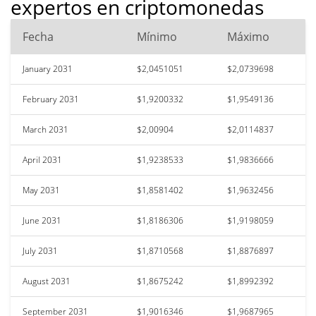
expertos en criptomonedas
Fecha
Mínimo
Máximo
January 2031
$2,0451051
$2,0739698
February 2031
$1,9200332
$1,9549136
March 2031
$2,00904
$2,0114837
April 2031
$1,9238533
$1,9836666
May 2031
$1,8581402
$1,9632456
June 2031
$1,8186306
$1,9198059
July 2031
$1,8710568
$1,8876897
August 2031
$1,8675242
$1,8992392
September 2031
$1,9016346
$1,9687965