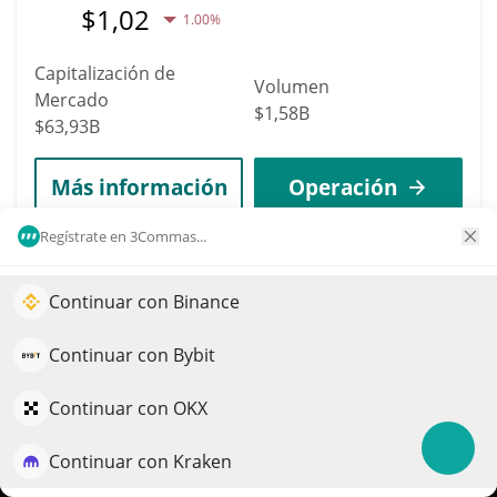
$
1,02
1.00%
Capitalización de
Volumen
Mercado
$1,58B
$63,93B
Más información
Operación
Regístrate en 3Commas...
7
Solana
Continuar con Binance
Impulse el crecimiento de su portafolio con IA
SOL
QuantPilot es una plataforma integral de estrategias donde
Continuar con Bybit
$
73,6
1.10%
agentes autónomos crean, hacen backtesting y optimizan
sus estrategias y realizan investigación de mercado
Continuar con OKX
Capitalización de
Volumen
Mercado
$1,55B
Continuar con Kraken
Pruébelo gratis
$42,84B