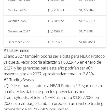
October 2027
$1,7216583
$1,7227898
October 2027
$1,7289372
$1,7375737
November 2027
$1,6459281
$1,713702
December 2027
$1,607373
$1,6604581
#1 LiteFinance
El año 2027 también podría ser alcista para NEAR Protocol,
ya que su valor podría alcanzar $1,6822445 en enero de
2027, y las ganancias para este año podrían ser aún
mayores que en 2027, aproximadamente un -2.85%.
#2 TradingBeasts
¿Qué le depara el futuro a NEAR Protocol? Según nuestro
análisis y los datos de precios proyectados por
TradingBeasts, el token NEAR alcanzará $1,8272088 en
2027. Sin embargo, también predicen un nivel de trading
promedio de $1,7172909 por unidad.