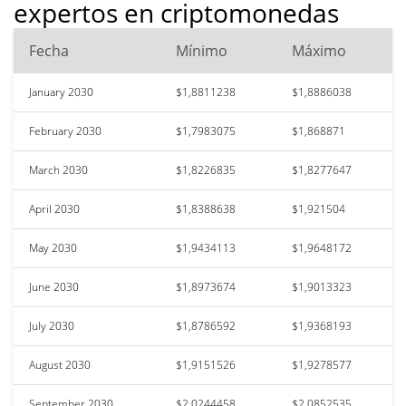
expertos en criptomonedas
Fecha
Mínimo
Máximo
January 2030
$1,8811238
$1,8886038
February 2030
$1,7983075
$1,868871
March 2030
$1,8226835
$1,8277647
April 2030
$1,8388638
$1,921504
May 2030
$1,9434113
$1,9648172
June 2030
$1,8973674
$1,9013323
July 2030
$1,8786592
$1,9368193
August 2030
$1,9151526
$1,9278577
September 2030
$2,0244458
$2,0852535