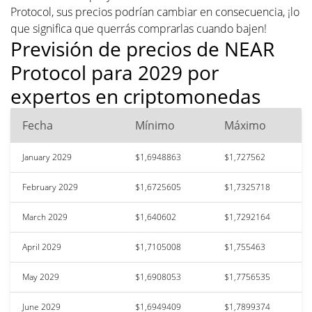
Protocol, sus precios podrían cambiar en consecuencia, ¡lo
que significa que querrás comprarlas cuando bajen!
Previsión de precios de NEAR
Protocol para 2029 por
expertos en criptomonedas
Fecha
Mínimo
Máximo
January 2029
$1,6948863
$1,727562
February 2029
$1,6725605
$1,7325718
March 2029
$1,640602
$1,7292164
April 2029
$1,7105008
$1,755463
May 2029
$1,6908053
$1,7756535
June 2029
$1,6949409
$1,7899374