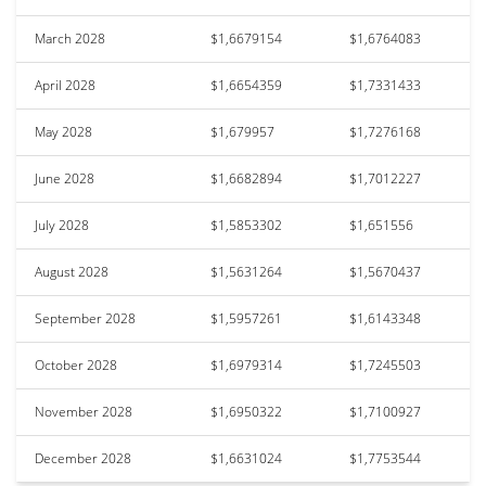
March 2028
$1,6679154
$1,6764083
April 2028
$1,6654359
$1,7331433
May 2028
$1,679957
$1,7276168
June 2028
$1,6682894
$1,7012227
July 2028
$1,5853302
$1,651556
August 2028
$1,5631264
$1,5670437
September 2028
$1,5957261
$1,6143348
October 2028
$1,6979314
$1,7245503
November 2028
$1,6950322
$1,7100927
December 2028
$1,6631024
$1,7753544