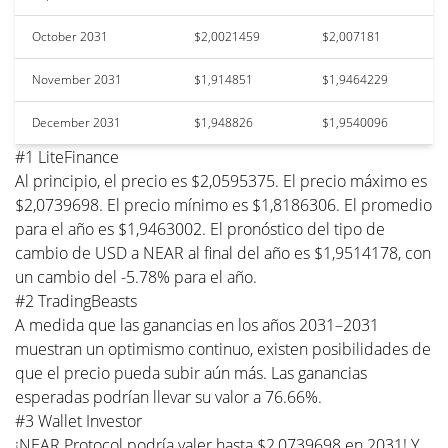
October 2031
$2,0021459
$2,007181
November 2031
$1,914851
$1,9464229
December 2031
$1,948826
$1,9540096
#1 LiteFinance
Al principio, el precio es $2,0595375. El precio máximo es
$2,0739698. El precio mínimo es $1,8186306. El promedio
para el año es $1,9463002. El pronóstico del tipo de
cambio de USD a NEAR al final del año es $1,9514178, con
un cambio del -5.78% para el año.
#2 TradingBeasts
A medida que las ganancias en los años 2031–2031
muestran un optimismo continuo, existen posibilidades de
que el precio pueda subir aún más. Las ganancias
esperadas podrían llevar su valor a 76.66%.
#3 Wallet Investor
¡NEAR Protocol podría valer hasta $2,0739698 en 2031! Y