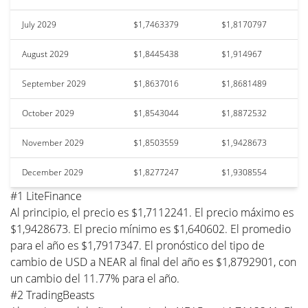
July 2029
$1,7463379
$1,8170797
August 2029
$1,8445438
$1,914967
September 2029
$1,8637016
$1,8681489
October 2029
$1,8543044
$1,8872532
November 2029
$1,8503559
$1,9428673
December 2029
$1,8277247
$1,9308554
#1 LiteFinance
Al principio, el precio es $1,7112241. El precio máximo es
$1,9428673. El precio mínimo es $1,640602. El promedio
para el año es $1,7917347. El pronóstico del tipo de
cambio de USD a NEAR al final del año es $1,8792901, con
un cambio del 11.77% para el año.
#2 TradingBeasts