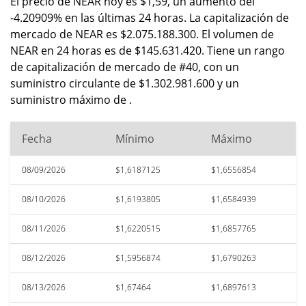
El precio de NEAR hoy es $1,59, un aumento del
-4.20909% en las últimas 24 horas. La capitalización de
mercado de NEAR es $2.075.188.300. El volumen de
NEAR en 24 horas es de $145.631.420. Tiene un rango
de capitalización de mercado de #40, con un
suministro circulante de $1.302.981.600 y un
suministro máximo de .
Fecha
Mínimo
Máximo
08/09/2026
$1,6187125
$1,6556854
08/10/2026
$1,6193805
$1,6584939
08/11/2026
$1,6220515
$1,6857765
08/12/2026
$1,5956874
$1,6790263
08/13/2026
$1,67464
$1,6897613