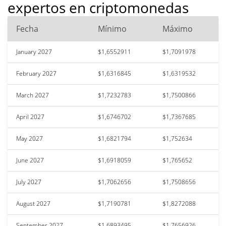
expertos en criptomonedas
Fecha
Mínimo
Máximo
January 2027
$1,6552911
$1,7091978
February 2027
$1,6316845
$1,6319532
March 2027
$1,7232783
$1,7500866
April 2027
$1,6746702
$1,7367685
May 2027
$1,6821794
$1,752634
June 2027
$1,6918059
$1,765652
July 2027
$1,7062656
$1,7508656
August 2027
$1,7190781
$1,8272088
September 2027
$1,6893495
$1,7656926