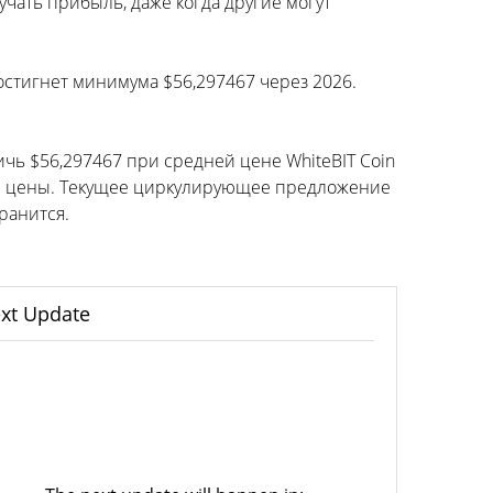
чать прибыль, даже когда другие могут
достигнет минимума $56,297467 через 2026.
ичь $56,297467 при средней цене WhiteBIT Coin
щей цены. Текущее циркулирующее предложение
ранится.
xt Update