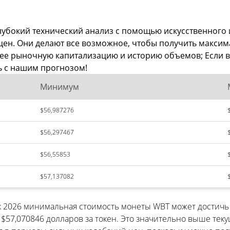
лубокий технический анализ с помощью искусственного
 цен. Они делают все возможное, чтобы получить макс
о, ее рыночную капитализацию и историю объемов; Если
ь с нашим прогнозом!
Минимум
$56,987276
$56,297467
$56,55853
$57,137082
о к 2026 минимальная стоимость монеты WBT может достич
7,070846 долларов за токен. Это значительно выше теку