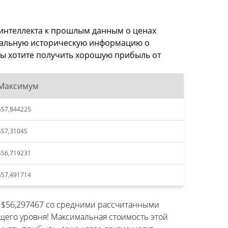
 интеллекта к прошлым данным о ценах
имальную историческую информацию о
 вы хотите получить хорошую прибыль от
Максимум
$57,844225
$57,31045
$56,719231
$57,491714
ь $56,297467 со средними рассчитанными
щего уровня! Максимальная стоимость этой