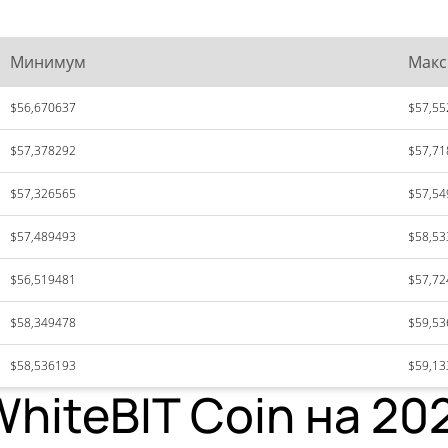
Минимум
Мак
$56,670637
$57,55
$57,378292
$57,71
$57,326565
$57,54
$57,489493
$58,53
$56,519481
$57,72
$58,349478
$59,53
$58,536193
$59,13
hiteBIT Coin на 202