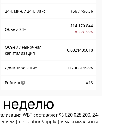
$56 / $56,36
24ч. мин. / 24ч. макс.
$14 170 844
Объем
24ч.
68.28%
Объем / Рыночная
0,0021406018
капитализация
0,29061458%
Доминирование
#18
Рейтинг
у неделю
лизация WBT составляет $6 620 028 200. 24-
нием {{circulationSupply}} и максимальным