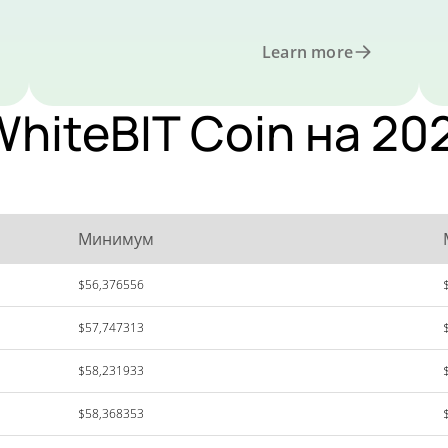
Learn more
hiteBIT Coin на 202
Минимум
$56,376556
$57,747313
$58,231933
$58,368353