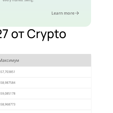
every market swing.
Learn more
7 от Crypto
Максимум
$57,703851
$58,987584
$59,085178
$58,968773