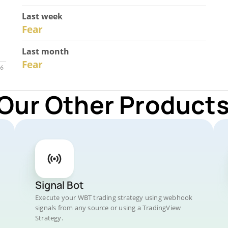
Last week
28
Fear
Last month
26
Fear
 Our Other Products
Signal Bot
Execute your WBT trading strategy using webhook
signals from any source or using a TradingView
Strategy.