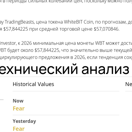
я в периоды сильных колебаний цен, поскольку можно полу
 TradingBeasts, цена токена WhiteBIT Coin, по прогнозам, 
 $57,844225 при средней торговой цене $57,070846.
tInvestor, к 2026 минимальная цена монеты WBT может дост
 WBT будет около $57,844225, что значительно выше теку
 циркулирующего предложения в 2026, если тенденция сох
Технический анализ
Historical Values
Ne
Now
31
Fear
Yesterday
30
Fear