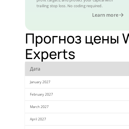
profit targets, and protect your capital with
trailing stop loss. No coding required.
Learn more
Прогноз цены W
Experts
Дата
January 2027
February 2027
March 2027
April 2027