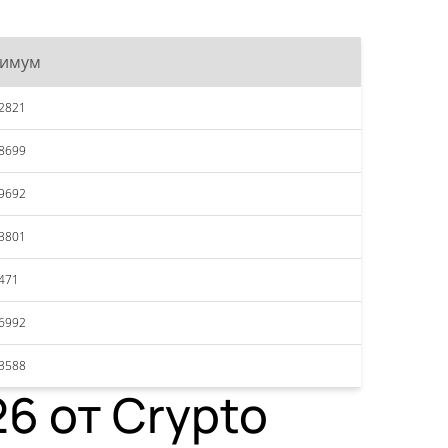
симум
2821
8699
9692
3801
471
6992
3588
6 от Crypto