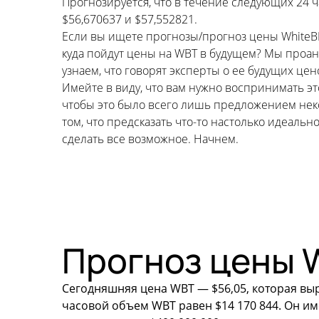
Прогнозируется, что в течение следующих 24 ч
$56,670637 и $57,552821.
Если вы ищете прогнозы/прогноз цены WhiteBIT C
куда пойдут цены на WBT в будущем? Мы проан
узнаем, что говорят эксперты о ее будущих це
Имейте в виду, что вам нужно воспринимать э
чтобы это было всего лишь предложением неко
том, что предсказать что-то настолько идеал
сделать все возможное. Начнем.
Прогноз цены W
Сегодняшняя цена WBT — $56,05, которая выро
часовой объем WBT равен $14 170 844. Он и