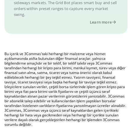
sideways markets. The Grid Bot places smart buy and sell
orders within preset ranges to capture every market
swing.
Learn more
Bu içerik ve 3Commas'taki herhangi bir malzeme veya hizmet
açıklamasında atıfta bulunulan diğer finansal araçlar. yalnızca
bilgilendirme amaçlıdır ve bir teklif, bir teklif talebi veya 3Commas
tarafından herhangi bir kripto para birimi, menkul kıymet, türev veya diğer
finansal satın alma, satma, ticaret veya tutma önerisi olarak kabul
edilebilecek herhangi bir şey teşkil etmez. Yatırım tavsiyesi, finansal
tavsiye, ticaret tavsiyesi veya başka herhangi bir tavsiye teşkil etmez.
İzleyicilere sunulan veriler, çeşitli borsa türlerinde işlem gören kripto para
birimi veya fiat para birimi varlık fiyatlarını ve çeşitli üçüncü taraf
kaynaklardan alınan pazar verilerinin görüntülerini yansıtabilir. 3Commas
bir abonelik talep edebilir ve kullanıcılardan işlem yaptıkları borsalar
tarafından listelenen varlıkların fiyatlarına yansıtılmayan ücretler alınabilir.
3Commas, 3Commas veya üçüncü taraf kaynaklardan gelen içerikteki
herhangi bir hata veya gecikmeden veya herhangi bir içerikte sunulan
verilere dayalı olarak gerçekleştirilen herhangi bir işlemden 3Commas
sorumlu değildir.