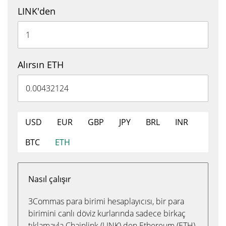
LINK'den
Alırsın ETH
USD
EUR
GBP
JPY
BRL
INR
BTC
ETH
Nasıl çalışır
3Commas para birimi hesaplayıcısı, bir para
birimini canlı döviz kurlarında sadece birkaç
tıklamayla Chainlink (LINK) den Ethereum (ETH)