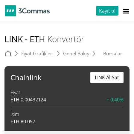
Kayıt ol
LINK - ETH
Konvertör
Fiyat Grafikleri
Genel Bakış
Borsalar
T
Chainlink
LINK Al-Sat
Fiyat
ETH
0,00432124
+ 0.40%
İsim
ETH
80.057