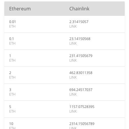
Ethereum
Chainlink
0.01
2.31415057
ETH
LINK
0.1
23.14150568
ETH
LINK
1
231.41505679
ETH
LINK
2
462.83011358
ETH
LINK
3
694.24517037
ETH
LINK
5
1157.07528395
ETH
LINK
10
2314.15056789
ETH
LINK