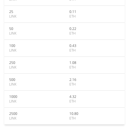
25
0.11
LINK
ETH
50
0.22
LINK
ETH
100
0.43
LINK
ETH
250
1.08
LINK
ETH
500
2.16
LINK
ETH
1000
4.32
LINK
ETH
2500
10.80
LINK
ETH