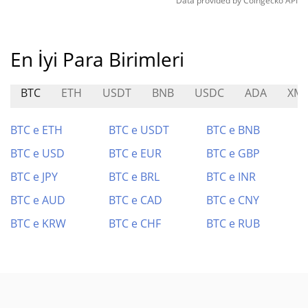
Data provided by
Coingecko
API
En İyi Para Birimleri
BTC
ETH
USDT
BNB
USDC
ADA
XM
BTC e ETH
BTC e USDT
BTC e BNB
BTC e USD
BTC e EUR
BTC e GBP
BTC e JPY
BTC e BRL
BTC e INR
BTC e AUD
BTC e CAD
BTC e CNY
BTC e KRW
BTC e CHF
BTC e RUB