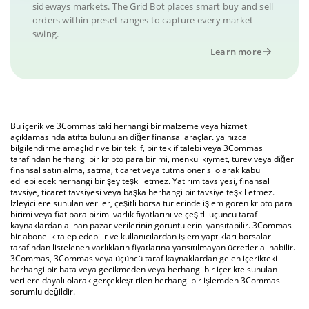
sideways markets. The Grid Bot places smart buy and sell
orders within preset ranges to capture every market
swing.
Learn more
Bu içerik ve 3Commas'taki herhangi bir malzeme veya hizmet
açıklamasında atıfta bulunulan diğer finansal araçlar. yalnızca
bilgilendirme amaçlıdır ve bir teklif, bir teklif talebi veya 3Commas
tarafından herhangi bir kripto para birimi, menkul kıymet, türev veya diğer
finansal satın alma, satma, ticaret veya tutma önerisi olarak kabul
edilebilecek herhangi bir şey teşkil etmez. Yatırım tavsiyesi, finansal
tavsiye, ticaret tavsiyesi veya başka herhangi bir tavsiye teşkil etmez.
İzleyicilere sunulan veriler, çeşitli borsa türlerinde işlem gören kripto para
birimi veya fiat para birimi varlık fiyatlarını ve çeşitli üçüncü taraf
kaynaklardan alınan pazar verilerinin görüntülerini yansıtabilir. 3Commas
bir abonelik talep edebilir ve kullanıcılardan işlem yaptıkları borsalar
tarafından listelenen varlıkların fiyatlarına yansıtılmayan ücretler alınabilir.
3Commas, 3Commas veya üçüncü taraf kaynaklardan gelen içerikteki
herhangi bir hata veya gecikmeden veya herhangi bir içerikte sunulan
verilere dayalı olarak gerçekleştirilen herhangi bir işlemden 3Commas
sorumlu değildir.