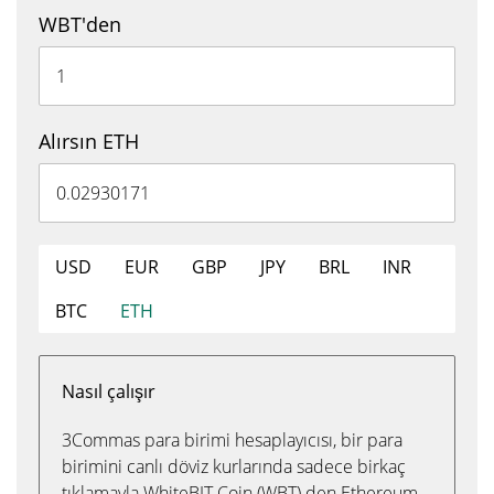
WBT'den
Alırsın ETH
USD
EUR
GBP
JPY
BRL
INR
BTC
ETH
Nasıl çalışır
3Commas para birimi hesaplayıcısı, bir para
birimini canlı döviz kurlarında sadece birkaç
tıklamayla WhiteBIT Coin (WBT) den Ethereum