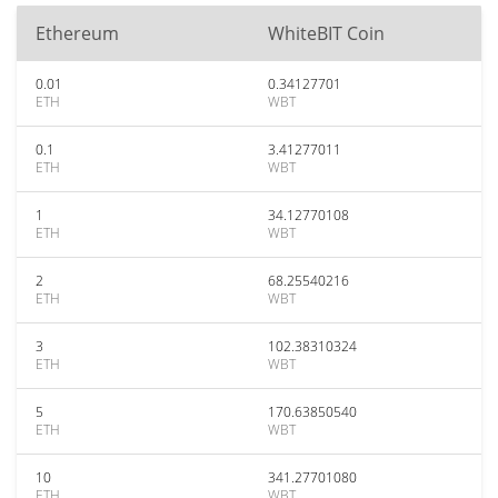
Ethereum
WhiteBIT Coin
0.01
0.34127701
ETH
WBT
0.1
3.41277011
ETH
WBT
1
34.12770108
ETH
WBT
2
68.25540216
ETH
WBT
3
102.38310324
ETH
WBT
5
170.63850540
ETH
WBT
10
341.27701080
ETH
WBT