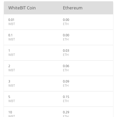
WhiteBIT Coin
Ethereum
0.01
0.00
WBT
ETH
0.1
0.00
WBT
ETH
1
0.03
WBT
ETH
2
0.06
WBT
ETH
3
0.09
WBT
ETH
5
0.15
WBT
ETH
10
0.29
WBT
ETH