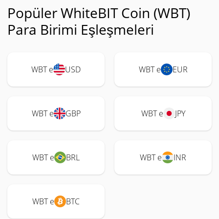
Popüler WhiteBIT Coin (WBT)
Para Birimi Eşleşmeleri
WBT e
USD
WBT e
EUR
WBT e
GBP
WBT e
JPY
WBT e
BRL
WBT e
INR
WBT e
BTC