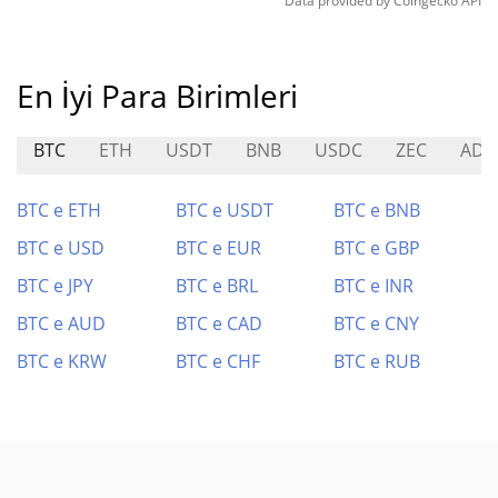
Data provided by
Coingecko
API
En İyi Para Birimleri
BTC
ETH
USDT
BNB
USDC
ZEC
ADA
BTC e ETH
BTC e USDT
BTC e BNB
BTC e USD
BTC e EUR
BTC e GBP
BTC e JPY
BTC e BRL
BTC e INR
BTC e AUD
BTC e CAD
BTC e CNY
BTC e KRW
BTC e CHF
BTC e RUB