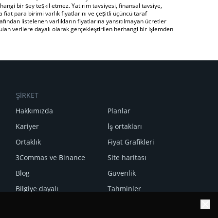
angi bir şey teşkil etmez. Yatırım tavsiyesi, finansal tavsiye,
fiat para birimi varlık fiyatlarını ve çeşitli üçüncü taraf
fından listelenen varlıkların fiyatlarına yansıtılmayan ücretler
an verilere dayalı olarak gerçekleştirilen herhangi bir işlemden
ŞİRKET
Hakkımızda
Planlar
Kariyer
İş ortakları
Ortaklık
Fiyat Grafikleri
3Commas ve Binance
Site haritası
Blog
Güvenlik
Bilgiye dayalı
Tahminler
SSS
Haftalık özetimizi alın!