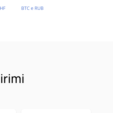
CHF
BTC e RUB
irimi