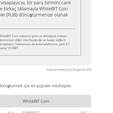
saplayıcısı, bir para birimini canlı
e birkaç tıklamayla WhiteBIT Coin
ble (RUB) dönüştürmenize olanak
hiteBIT Coin miktarını girin ve dönüşüm miktarı
 biriminizin diğer mezheplerde ne kadar değerli
saplayıcı Tablomuzu da kullanabilirsiniz, yani 0.1
hatta 10 WBT.
Data provided by
Coingecko
API
ye dönüştürmek için en popüler mezhepler
WhiteBIT Coin
RUB
0.00000217
WBT