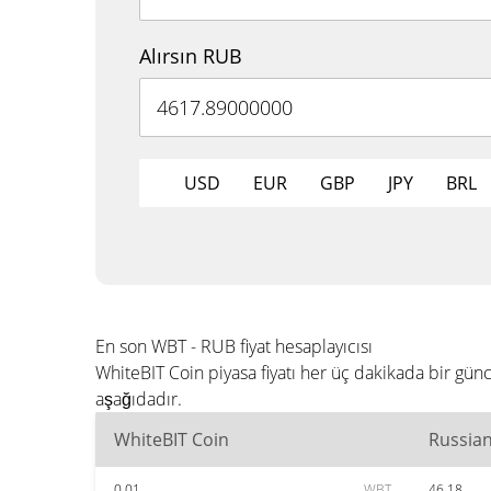
Alırsın RUB
USD
EUR
GBP
JPY
BRL
En son WBT - RUB fiyat hesaplayıcısı
WhiteBIT Coin piyasa fiyatı her üç dakikada bir g
aşağıdadır.
WhiteBIT Coin
Russia
0.01
WBT
46.18