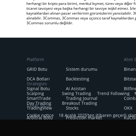
herhangi bir kripto para birimi, menkul kıymet, türev veya diğer fi
ticaret tavsiyesi veya başka herhangi bir tavsiye teşkil etmez. İzley
kaynaklardan alınan pazar verilerinin görüntülerini yansıtabilir. 3
alınabilir. 3Commas, 3Commas veya üçüncü taraf kaynaklardan gele
3Commas sorumlu değildir.
Platform
Alım S
GRID Botu
Sistem durumu
Binan
DCA Botları
Backtesting
Bitst
Strategies
Signal Botu
AI Asistan
Bitfin
Scalping
Swing Trading
Trend Following
SmartTrade
Trading Journal
Coinb
Day Trading
Breakout Trading
YASAL BİLGİ
TradingView
Stocks
OKX
Cookie notice
18 Aralık 2025’ten itibaren geçerli ola
Arbitraj Botu
Prediction market
KuCoi
29 Aralık 2024’ten itibaren geçerli olan Gizlilik Bildirim
Kripto-Sinyalleri
HTX