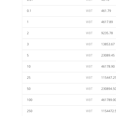
0.1
WBT
461.79
1
WBT
4617.89
2
WBT
9235.78
3
WBT
13853.67
5
WBT
23089.45
10
WBT
46178.90
25
WBT
115447.2
50
WBT
230894.5
100
WBT
461789.0
250
WBT
1154472.