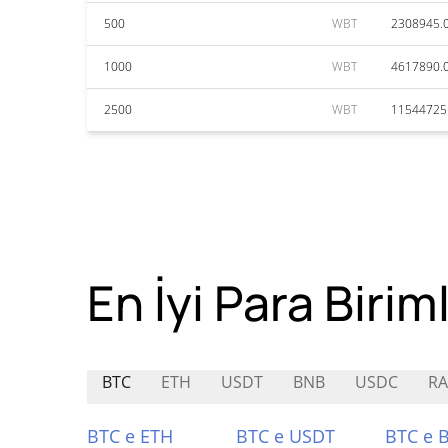
500
WBT
2308945.
1000
WBT
4617890.
2500
WBT
11544725
En İyi Para Biriml
BTC
ETH
USDT
BNB
USDC
RA
BTC e ETH
BTC e USDT
BTC e 