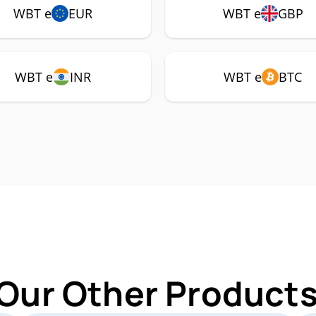
WBT e
EUR
WBT e
GBP
WBT e
INR
WBT e
BTC
 Our Other Products