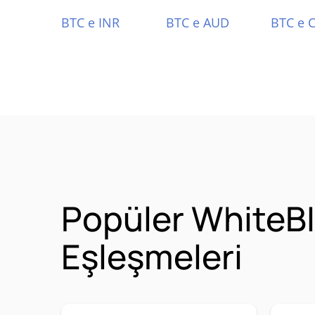
BTC e INR
BTC e AUD
BTC e 
Popüler WhiteBI
Eşleşmeleri