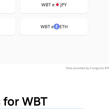
WBT e
JPY
WBT e
ETH
Data provided by
Coingecko
API
 for WBT