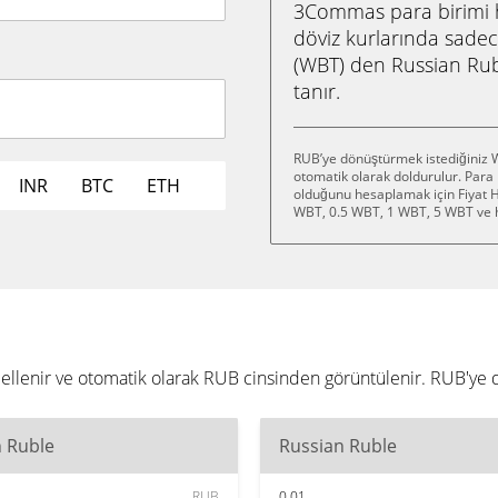
3Commas para birimi he
döviz kurlarında sadec
(WBT) den Russian Ru
tanır.
RUB’ye dönüştürmek istediğiniz W
otomatik olarak doldurulur. Para
INR
BTC
ETH
olduğunu hesaplamak için Fiyat He
WBT, 0.5 WBT, 1 WBT, 5 WBT ve 
üncellenir ve otomatik olarak RUB cinsinden görüntülenir. RUB'
n Ruble
Russian Ruble
RUB
0.01