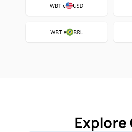
WBT e
USD
WBT e
BRL
Explore