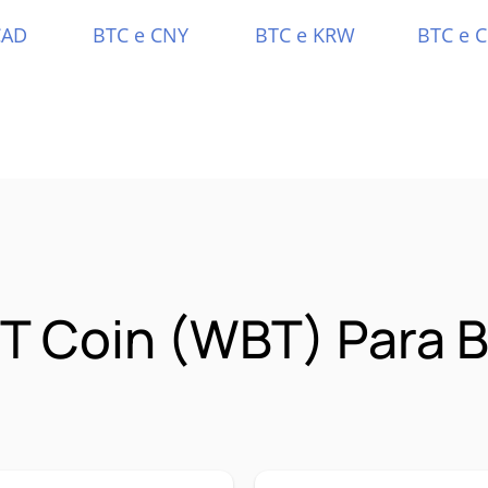
CAD
BTC e CNY
BTC e KRW
BTC e 
T Coin (WBT) Para B