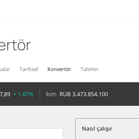
ertör
salar
Tarihsel
Konvertör
Tahmin
7,89
+ 1.87%
İsim
RUB
3.473.854.100
Nasıl çalışır