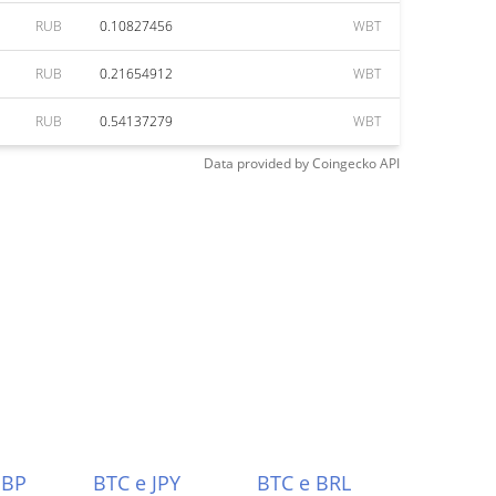
RUB
0.10827456
WBT
RUB
0.21654912
WBT
RUB
0.54137279
WBT
Data provided by
Coingecko
API
GBP
BTC e JPY
BTC e BRL