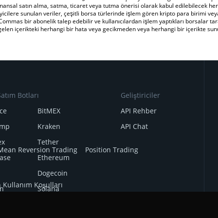
nansal satın alma, satma, ticaret veya tutma önerisi olarak kabul edilebilecek herh
icilere sunulan veriler, çeşitli borsa türlerinde işlem gören kripto para birimi veya 
Commas bir abonelik talep edebilir ve kullanıcılardan işlem yaptıkları borsalar tara
n içerikteki herhangi bir hata veya gecikmeden veya herhangi bir içerikte sunul
atım Botları
Geliştiriciler
ce
BitMEX
API Rehber
amp
Kraken
API Chat
ex
Tether
Mean Reversion Trading
Position Trading
ase
Ethereum
Dogecoin
n Kullanım Koşulları
n
Solana
i
Other Legal Documentation
BNB