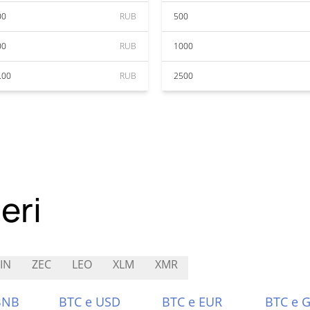
00
RUB
500
00
RUB
1000
.00
RUB
2500
eri
IN
ZEC
LEO
XLM
XMR
BNB
BTC e USD
BTC e EUR
BTC e 