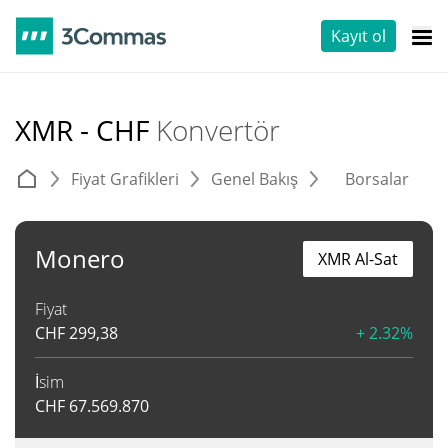
Kayıt ol
XMR - CHF
Konvertör
Fiyat Grafikleri
Genel Bakış
Borsalar
T
Monero
XMR Al-Sat
Fiyat
CHF
299,38
+ 2.32%
İsim
CHF
67.569.870