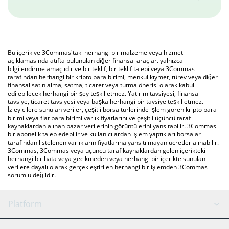
Bu içerik ve 3Commas'taki herhangi bir malzeme veya hizmet
açıklamasında atıfta bulunulan diğer finansal araçlar. yalnızca
bilgilendirme amaçlıdır ve bir teklif, bir teklif talebi veya 3Commas
tarafından herhangi bir kripto para birimi, menkul kıymet, türev veya diğer
finansal satın alma, satma, ticaret veya tutma önerisi olarak kabul
edilebilecek herhangi bir şey teşkil etmez. Yatırım tavsiyesi, finansal
tavsiye, ticaret tavsiyesi veya başka herhangi bir tavsiye teşkil etmez.
İzleyicilere sunulan veriler, çeşitli borsa türlerinde işlem gören kripto para
birimi veya fiat para birimi varlık fiyatlarını ve çeşitli üçüncü taraf
kaynaklardan alınan pazar verilerinin görüntülerini yansıtabilir. 3Commas
bir abonelik talep edebilir ve kullanıcılardan işlem yaptıkları borsalar
tarafından listelenen varlıkların fiyatlarına yansıtılmayan ücretler alınabilir.
3Commas, 3Commas veya üçüncü taraf kaynaklardan gelen içerikteki
herhangi bir hata veya gecikmeden veya herhangi bir içerikte sunulan
verilere dayalı olarak gerçekleştirilen herhangi bir işlemden 3Commas
sorumlu değildir.
Platform