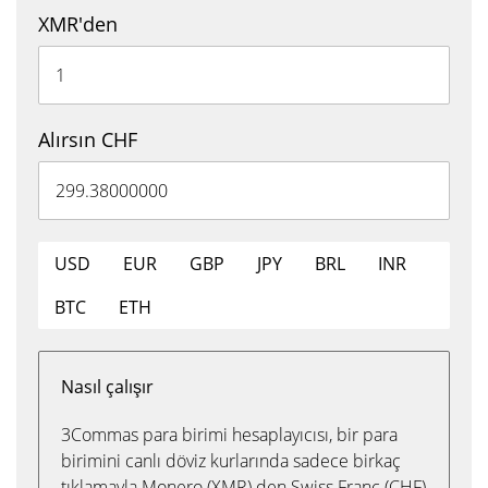
XMR'den
Alırsın CHF
USD
EUR
GBP
JPY
BRL
INR
BTC
ETH
Nasıl çalışır
3Commas para birimi hesaplayıcısı, bir para
birimini canlı döviz kurlarında sadece birkaç
tıklamayla Monero (XMR) den Swiss Franc (CHF)