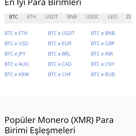
En İyi Para Birimleri
BTC
ETH
USDT
BNB
USDC
LEO
ZEC
BTC e ETH
BTC e USDT
BTC e BNB
BTC e USD
BTC e EUR
BTC e GBP
BTC e JPY
BTC e BRL
BTC e INR
BTC e AUD
BTC e CAD
BTC e CNY
BTC e KRW
BTC e CHF
BTC e RUB
Popüler Monero (XMR) Para
Birimi Eşleşmeleri