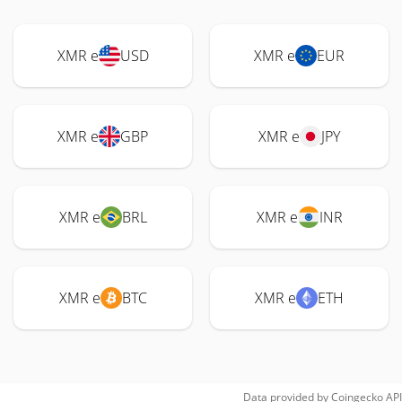
XMR e
USD
XMR e
EUR
XMR e
GBP
XMR e
JPY
XMR e
BRL
XMR e
INR
XMR e
BTC
XMR e
ETH
Data provided by
Coingecko
API