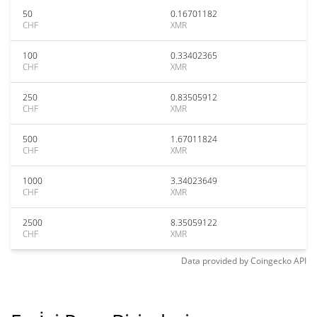
50
0.16701182
CHF
XMR
100
0.33402365
CHF
XMR
250
0.83505912
CHF
XMR
500
1.67011824
CHF
XMR
1000
3.34023649
CHF
XMR
2500
8.35059122
CHF
XMR
Data provided by
Coingecko
API