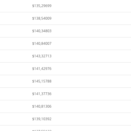
$135,29699
$138,54009
$140,34803
$140,84007
$143,32713
$141,42976
$145,15788
$141,37736
$140,81306
$139,10392