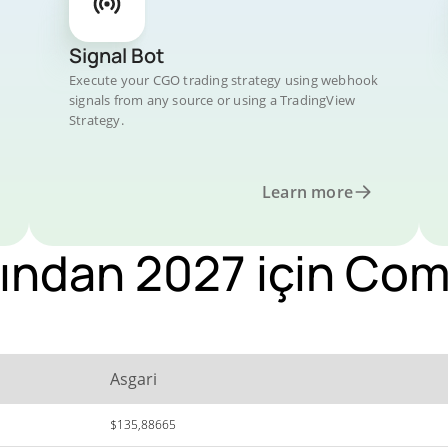
Signal Bot
Execute your CGO trading strategy using webhook
signals from any source or using a TradingView
Strategy.
Learn more
ından 2027 için Com
Asgari
$135,88665