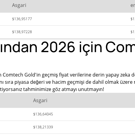
Asgari
e
$136,95177
$1
$138,97228
$1
ından 2026 için Com
 Comtech Gold'in geçmiş fiyat verilerine derin yapay zeka de
ı sıra piyasa değeri ve hacim geçmişi de dahil olmak üzere 
 istiyorsanız tahminimize göz atmayı unutmayın!
Asgari
$136,64045
$138,21339