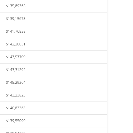
$135,89365
$139,15678
$141,76858
$142,20051
$143,57709
$143,31292
$145,29264
$143,23823
$140,83363
$139,55099