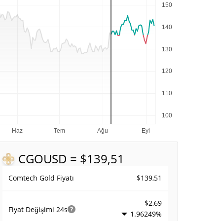
CGO
USD = $139,51
$139,51
Comtech Gold Fiyatı
$2,69
Fiyat Değişimi
24s
1.96249%