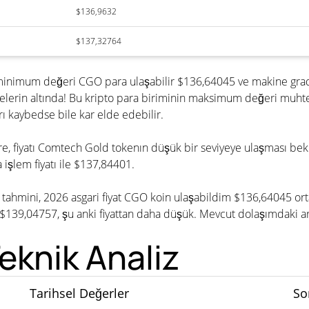
$136,9632
$137,32764
 minimum değeri CGO para ulaşabilir $136,64045 ve makine gra
elerin altında! Bu kripto para biriminin maksimum değeri muhte
 kaybedse bile kar elde edebilir.
göre, fiyatı Comtech Gold tokenın düşük bir seviyeye ulaşması b
işlem fiyatı ile $137,84401.
 tahmini, 2026 asgari fiyat CGO koin ulaşabildim $136,64045 or
39,04757, şu anki fiyattan daha düşük. Mevcut dolaşımdaki arz
knik Analiz
Tarihsel Değerler
So