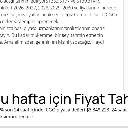
olacağı tahmin ediliyor$136,95177 ve $139,31419.
inleri 2026, 2027, 2028, 2029, 2030 ve fiyatlarının nerede
mi? Geçmiş fiyatları analiz edeceğiz Comtech Gold (CGO)
a neler söylediğini öğrenecek.
lnızca bazı piyasa uzmanlarının/analistlerinin önerisi
tmayın. Bu kadar mükemmel bir şeyi tahmin etmenin
Ama elimizden gelenin en iyisini yapacağız. Haydi
 hafta için Fiyat Ta
9% son 24 saat içinde. CGO piyasa değeri $3.348.223. 24 saa
aksimum tedarik .