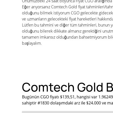
Önümüzdeki 24 saat boyunca Fiyat CGO aralığında 
Eğer arıyorsanız Comtech Gold fiyat tahminleri/tahm
olduğunu bilmek istiyorum CGO gelecekte gidecek 
ve uzmanların gelecekteki fiyat hareketleri hakkınd
Lütfen bu tahmini ve diğer tüm tahminleri, bunun ya
olduğunu bilerek dikkate almanız gerektiğini unu
tamamen imkansız olduğundan bahsetmiyorum bile. 
başlayalım.
Comtech Gold Bu
Bugünün CGO fiyatı $139,51, hangisi var 1.9624
sahiptir #1830 dolaşımdaki arz ile $24.000 ve m