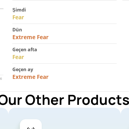
Şimdi
29
Fear
Dün
25
Extreme Fear
Geçen afta
27
Fear
Geçen ay
22
Extreme Fear
 Our Other Products