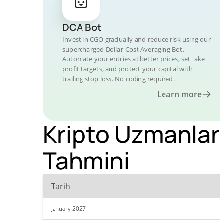
DCA Bot
Invest in CGO gradually and reduce risk using our
supercharged Dollar-Cost Averaging Bot.
Automate your entries at better prices, set take
profit targets, and protect your capital with
trailing stop loss. No coding required.
Learn more
Kripto Uzmanlar
Tahmini
Tarih
January 2027