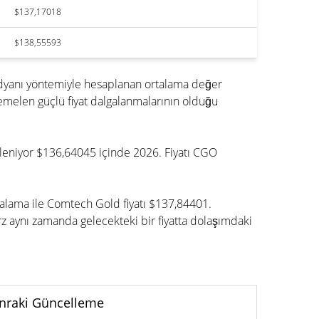
$137,17018
$138,55593
dyanı yöntemiyle hesaplanan ortalama değer
melen güçlü fiyat dalgalanmalarının olduğu
ekleniyor $136,64045 içinde 2026. Fiyatı CGO
talama ile Comtech Gold fiyatı $137,84401.
 aynı zamanda gelecekteki bir fiyatta dolaşımdaki
nraki Güncelleme