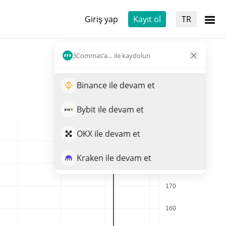
Giriş yap
Kayıt ol
TR
3Commas’a… ile kaydolun
Binance ile devam et
Bybit ile devam et
OKX ile devam et
Kraken ile devam et