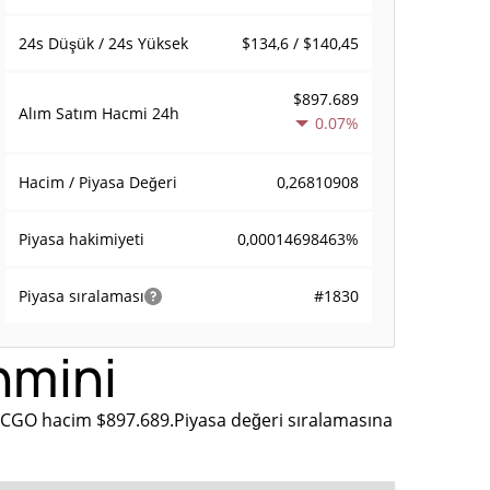
$134,6 / $140,45
24s Düşük / 24s Yüksek
$897.689
Alım Satım Hacmi
24h
0.07%
0,26810908
Hacim / Piyasa Değeri
0,00014698463%
Piyasa hakimiyeti
#1830
Piyasa sıralaması
hmini
t CGO hacim $897.689.Piyasa değeri sıralamasına