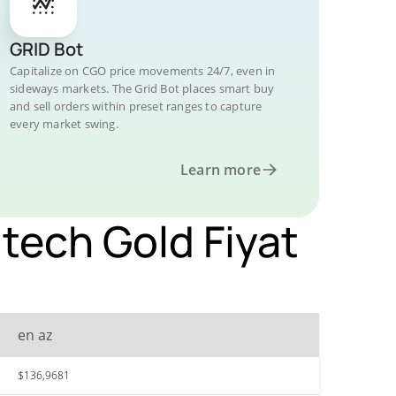
GRID Bot
Capitalize on CGO price movements 24/7, even in
sideways markets. The Grid Bot places smart buy
and sell orders within preset ranges to capture
every market swing.
Learn more
tech Gold Fiyat
en az
$136,9681