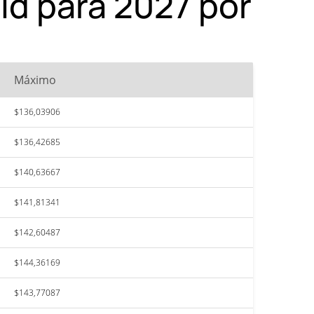
ld para 2027 por
Máximo
$136,03906
$136,42685
$140,63667
$141,81341
$142,60487
$144,36169
$143,77087