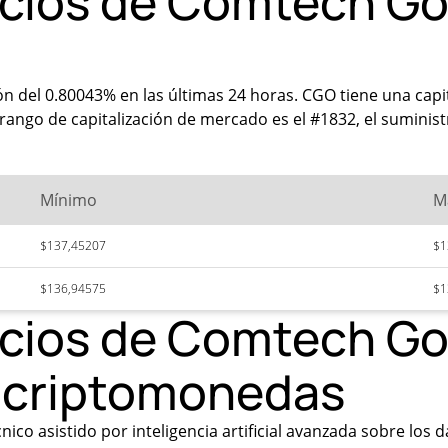
ecios de Comtech Go
n del 0.80043% en las últimas 24 horas. CGO tiene una capi
ango de capitalización de mercado es el #1832, el suministr
Mínimo
M
$137,45207
$1
$136,94575
$1
ecios de Comtech Go
n criptomonedas
ico asistido por inteligencia artificial avanzada sobre los