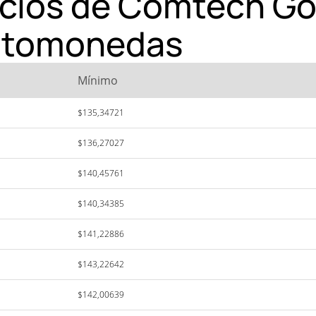
ecios de Comtech Go
iptomonedas
Mínimo
$135,34721
$136,27027
$140,45761
$140,34385
$141,22886
$143,22642
$142,00639