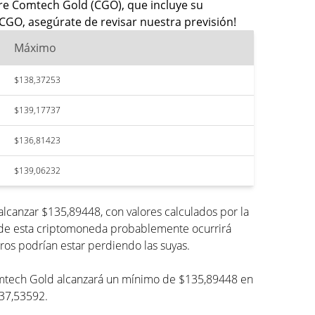
re Comtech Gold (CGO), que incluye su
 CGO, asegúrate de revisar nuestra previsión!
Máximo
$138,37253
$139,17737
$136,81423
$139,06232
canzar $135,89448, con valores calculados por la
o de esta criptomoneda probablemente ocurrirá
ros podrían estar perdiendo las suyas.
 Comtech Gold alcanzará un mínimo de $135,89448 en
137,53592.