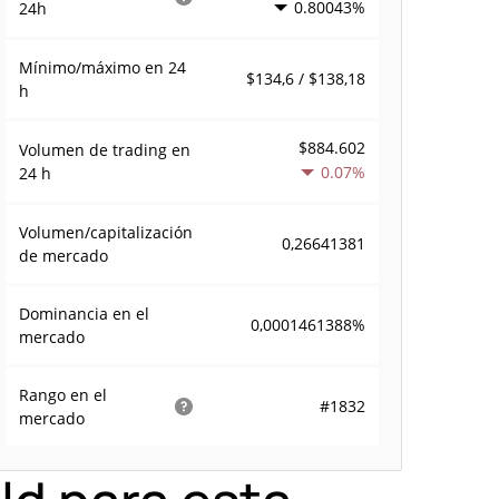
0.80043%
24h
Mínimo/máximo en 24
$134,6 / $138,18
h
$884.602
Volumen de trading en
0.07%
24 h
Volumen/capitalización
0,26641381
de mercado
Dominancia en el
0,0001461388%
mercado
Rango en el
#1832
mercado