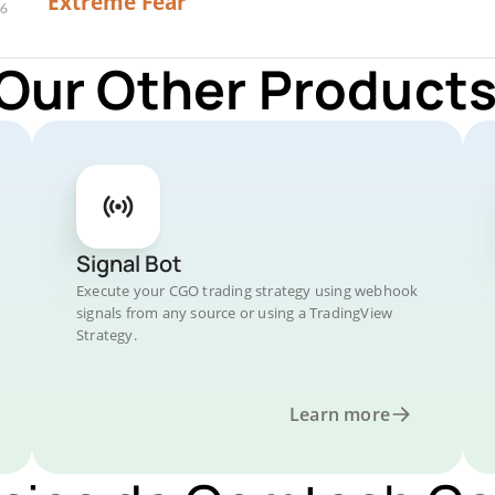
Extreme Fear
 Our Other Products
Signal Bot
Execute your CGO trading strategy using webhook
signals from any source or using a TradingView
Strategy.
Learn more