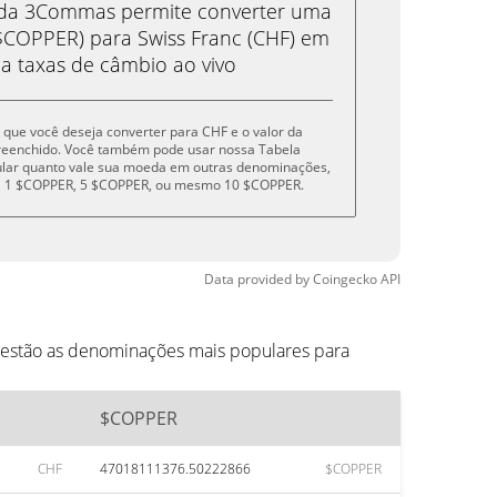
eda 3Commas permite converter uma
COPPER) para Swiss Franc (CHF) em
 a taxas de câmbio ao vivo
 que você deseja converter para CHF e o valor da
reenchido. Você também pode usar nossa Tabela
cular quanto vale sua moeda em outras denominações,
R, 1 $COPPER, 5 $COPPER, ou mesmo 10 $COPPER.
Data provided by
Coingecko
API
 estão as denominações mais populares para
$COPPER
CHF
47018111376.50222866
$COPPER