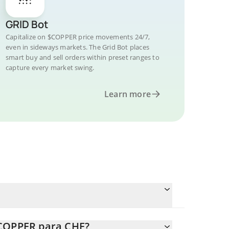
GRID Bot
Capitalize on $COPPER price movements 24/7,
even in sideways markets. The Grid Bot places
smart buy and sell orders within preset ranges to
capture every market swing.
Learn more
$COPPER para CHF?