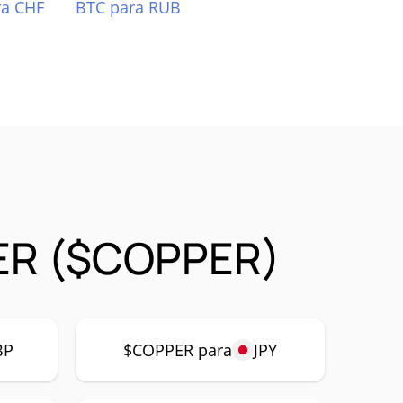
ra CHF
BTC para RUB
ER ($COPPER)
BP
$COPPER para
JPY