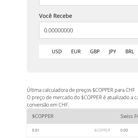
Você Recebe
USD
EUR
GBP
JPY
BRL
Última calculadora de preços $COPPER para CHF
O preço de mercado do $COPPER é atualizado a ca
conversão em CHF.
$COPPER
Swiss F
0.01
$COPPER
0.00