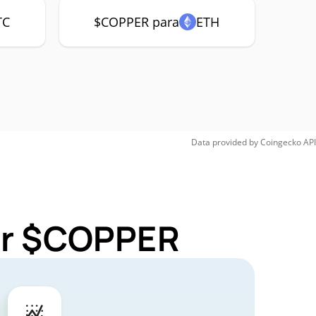
TC
$COPPER para
ETH
Data provided by
Coingecko
API
for $COPPER