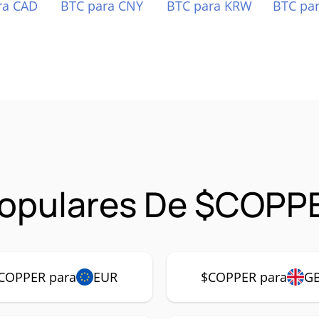
ra CAD
BTC para CNY
BTC para KRW
BTC pa
Populares De $COPP
COPPER para
EUR
$COPPER para
G