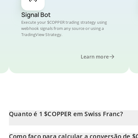
Signal Bot
Execute your $COPPER trading strategy using
webhook signals from any source or using a
TradingView Strategy.
Learn more
Quanto é 1 $COPPER em Swiss Franc?
O preço do $COPPER em CHF está em constante mudança.
Como faço para calcular a conversão de 