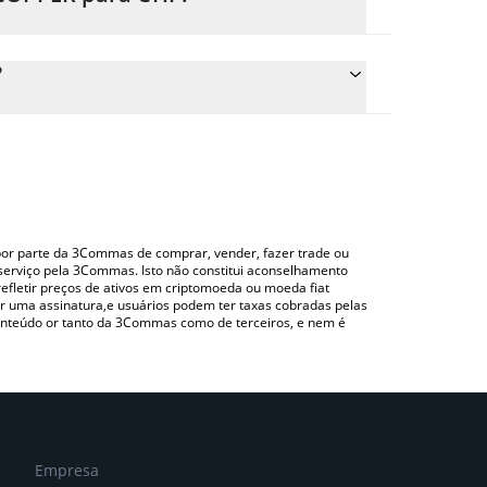
 preço de conversão do $COPPER para CHF
respondente e converterá automaticamente o valor
?
zando uma plataforma de troca Crypto Exchange ou
a para verificar o último preço de $COPPER nas
o por parte da 3Commas de comprar, vender, fazer trade ou
serviço pela 3Commas. Isto não constitui aconselhamento
efletir preços de ativos em criptomoeda ou moeda fiat
 uma assinatura,e usuários podem ter taxas cobradas pelas
conteúdo or tanto da 3Commas como de terceiros, e nem é
Empresa