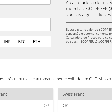
A calculadora de mo
moeda de $COPPER ($
apenas alguns cliques
Basta digitar o valor de $COPPER
conversão é automaticamente p
Calculadora de Preços para cal
INR
BTC
ETH
ou seja, .1 $COPPER, .5 $COPPE
da três minutos e é automaticamente exibido em CHF. Abaixo
ranc
Swiss Franc
CHF
0.01