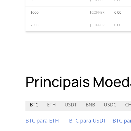
1000
$COPPER
0.00
2500
$COPPER
0.00
Principais Moed
BTC
ETH
USDT
BNB
USDC
CH
BTC para ETH
BTC para USDT
BTC pa