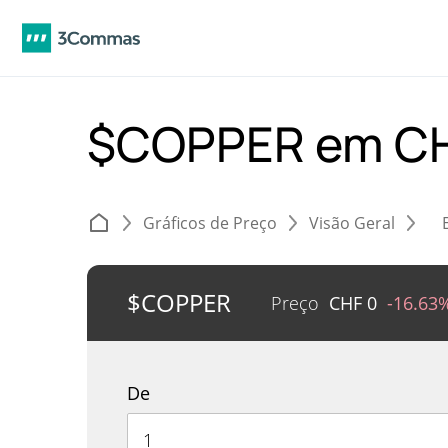
$COPPER em C
Gráficos de Preço
Visão Geral
$COPPER
Preço
CHF
0
-16.63
De