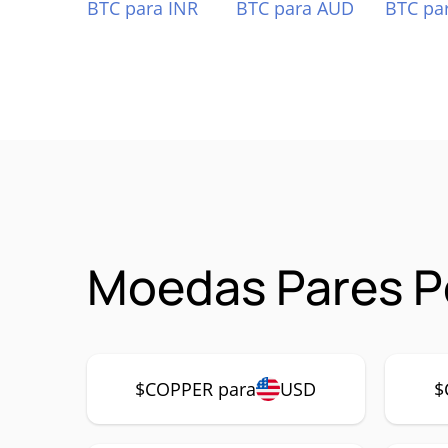
BTC para INR
BTC para AUD
BTC pa
Moedas Pares 
$COPPER para
USD
$