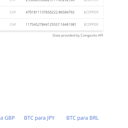
CHF
4701811137650222.86584792
$COPPER
CHF
11754527844125557.16461981
$COPPER
Data provided by
Coingecko
API
ra GBP
BTC para JPY
BTC para BRL