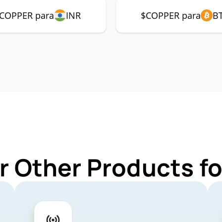
COPPER para
INR
$COPPER para
B
r Other Products 