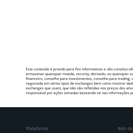
Este conteúdo é provido para fins informativos e não constitui 
armazenar quaisquer moeda, security, derivado, ou quaisquer o
financeiro, conselho para investimentos, conselho para trading
negociada em vários tipos de exchanges bem como mostrar dado
exchanges que usam, que não são refletidas nos preços dos ati
responsável por ações tomadas baseando-se nas informações p
Plataforma
Bots d