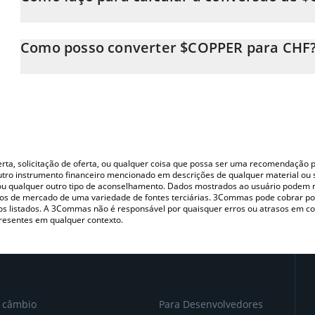
Neste momento, 1 $COPPER equivale a 2.12684e-13 CHF
A Calculadora $COPPER 3Commas permite calcular facilmente o
simplesmente inserindo a quantidade de $COPPER no campo cor
Como posso converter $COPPER para CHF
em Swiss Franc (CHF).
A maneira mais comum de converter o $COPPER para CHF é utili
Você também pode usar nossa tabela de preços de $COPPER acim
P2P (pessoa a pessoa) como LocalBitcoins, etc.
principais moedas fiat e criptográficas.
oferta, solicitação de oferta, ou qualquer coisa que possa ser uma recomendaçã
utro instrumento financeiro mencionado em descrições de qualquer material ou 
, ou qualquer outro tipo de aconselhamento. Dados mostrados ao usuário podem r
s de mercado de uma variedade de fontes terciárias. 3Commas pode cobrar por
vos listados. A 3Commas não é responsável por quaisquer erros ou atrasos em 
resentes em qualquer contexto.
e câmbio
Para Desenvolvedores