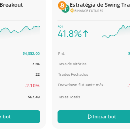
reakout
Estratégia de Swing Tradi
BINANCE FUTURES
ROI
41.8%
$4,352.00
PnL
$2,5
73%
Taxa de Vitórias
98
22
Trades Fechados
Drawdown flutuante máx.
-2.10%
-18
$67.49
Taxas Totais
$
ot
Iniciar bot