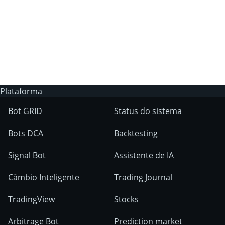
A 3Commas possui um bot de trading IA?
Em quais mercados as ferraments
3Commas podem ser usados?
Plataforma
Bot GRID
Status do sistema
Bots DCA
Backtesting
Signal Bot
Assistente de IA
Câmbio Inteligente
Trading Journal
TradingView
Stocks
Arbitrage Bot
Prediction market