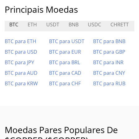
Principais Moedas
BTC
ETH
USDT
BNB
USDC
CHRETT
BTC para ETH
BTC para USDT
BTC para BNB
BTC para USD
BTC para EUR
BTC para GBP
BTC para JPY
BTC para BRL
BTC para INR
BTC para AUD
BTC para CAD
BTC para CNY
BTC para KRW
BTC para CHF
BTC para RUB
Moedas Pares Populares De