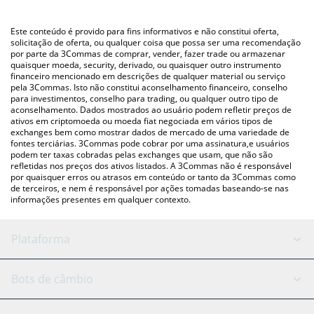
utilizando uma plataforma de troca Crypto Exchange ou P2P
Você também pode usar nossa tabela de preços de $COPPER
(pessoa a pessoa) como LocalBitcoins, etc.
acima para verificar o último preço de $COPPER nas principais
Este conteúdo é provido para fins informativos e não constitui oferta,
moedas fiat e criptográficas.
solicitação de oferta, ou qualquer coisa que possa ser uma recomendação
por parte da 3Commas de comprar, vender, fazer trade ou armazenar
quaisquer moeda, security, derivado, ou quaisquer outro instrumento
financeiro mencionado em descrições de qualquer material ou serviço
pela 3Commas. Isto não constitui aconselhamento financeiro, conselho
para investimentos, conselho para trading, ou qualquer outro tipo de
aconselhamento. Dados mostrados ao usuário podem refletir preços de
ativos em criptomoeda ou moeda fiat negociada em vários tipos de
exchanges bem como mostrar dados de mercado de uma variedade de
fontes terciárias. 3Commas pode cobrar por uma assinatura,e usuários
podem ter taxas cobradas pelas exchanges que usam, que não são
refletidas nos preços dos ativos listados. A 3Commas não é responsável
por quaisquer erros ou atrasos em conteúdo or tanto da 3Commas como
de terceiros, e nem é responsável por ações tomadas baseando-se nas
informações presentes em qualquer contexto.
Plataforma
Bot GRID
Status do sistema
Bots de câmbio
Bots DCA
Backtesting