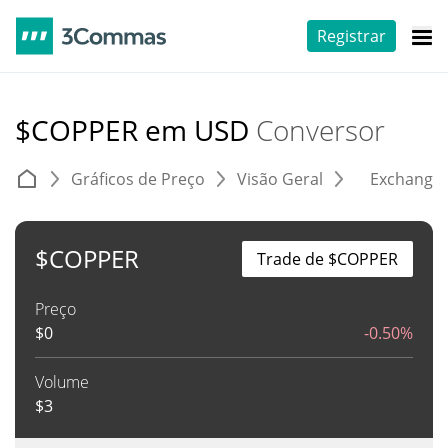
Registrar
$COPPER em USD
Conversor
Gráficos de Preço
Visão Geral
Exchange
$COPPER
Trade de $COPPER
Preço
$
0
-0.50%
Volume
$
3