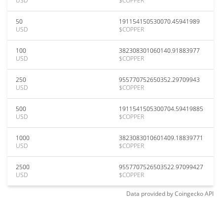
USD
$COPPER
50
191154150530070.45941989
USD
$COPPER
100
382308301060140.91883977
USD
$COPPER
250
955770752650352.29709943
USD
$COPPER
500
1911541505300704.59419885
USD
$COPPER
1000
3823083010601409.18839771
USD
$COPPER
2500
9557707526503522.97099427
USD
$COPPER
Data provided by
Coingecko
API