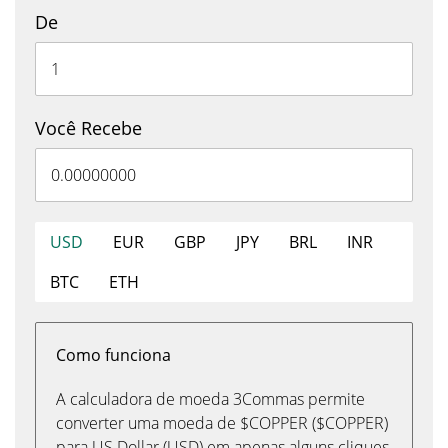
De
Você Recebe
USD
EUR
GBP
JPY
BRL
INR
BTC
ETH
Como funciona
A calculadora de moeda 3Commas permite
converter uma moeda de $COPPER ($COPPER)
para US Dollar (USD) em apenas alguns cliques