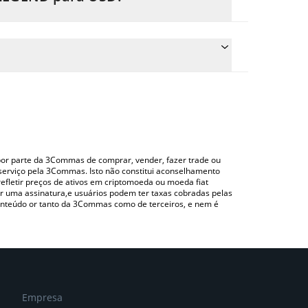
preço de conversão do $LEGEND para USD
spondente e converterá automaticamente o valor
zando uma plataforma de troca Crypto Exchange ou
para verificar o último preço de Legend nas
o por parte da 3Commas de comprar, vender, fazer trade ou
serviço pela 3Commas. Isto não constitui aconselhamento
efletir preços de ativos em criptomoeda ou moeda fiat
 uma assinatura,e usuários podem ter taxas cobradas pelas
conteúdo or tanto da 3Commas como de terceiros, e nem é
Empresa