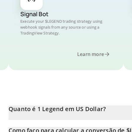
Signal Bot
Execute your $LEGEND trading strategy using
webhook signals from any source or using a
TradingView Strategy.
Learn more
Quanto é 1 Legend em US Dollar?
O preço do Legend em USD está em constante mudança.
Como faço para calcular a conversão de 