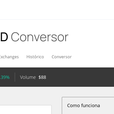
SD
Conversor
Exchanges
Histórico
Conversor
0.39%
Volume
$
88
Como funciona