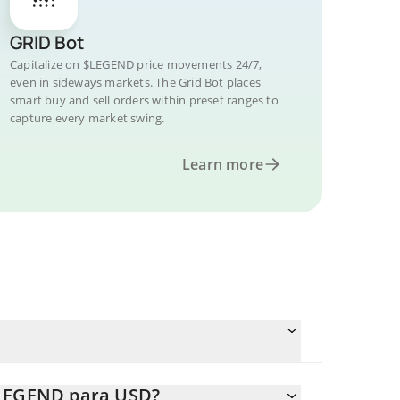
GRID Bot
Capitalize on $LEGEND price movements 24/7,
even in sideways markets. The Grid Bot places
smart buy and sell orders within preset ranges to
capture every market swing.
Learn more
$LEGEND para USD?