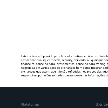
Este conteúdo é provido para fins informativos e não constitui 
armazenar quaisquer moeda, security, derivado, ou quaisquer o
financeiro, conselho para investimentos, conselho para trading
negociada em vários tipos de exchanges bem como mostrar dado
exchanges que usam, que não são refletidas nos preços dos ati
responsável por ações tomadas baseando-se nas informações p
Plataforma
Bots d