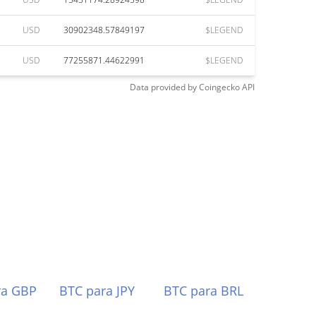
USD
30902348.57849197
$LEGEND
USD
77255871.44622991
$LEGEND
Data provided by
Coingecko
API
ra GBP
BTC para JPY
BTC para BRL