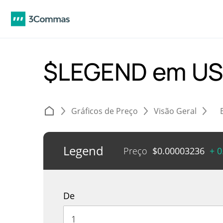
$LEGEND em U
Gráficos de Preço
Visão Geral
Legend
Preço
$
0.00003236
+ 
De