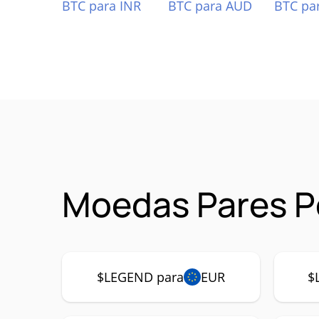
BTC para INR
BTC para AUD
BTC pa
Moedas Pares P
$LEGEND para
EUR
$