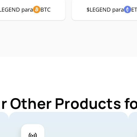
LEGEND para
BTC
$LEGEND para
E
r Other Products 