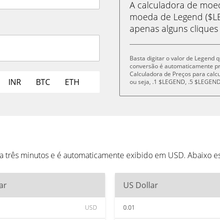
A calculadora de mo
moeda de Legend ($LE
apenas alguns cliques
Basta digitar o valor de Legend 
conversão é automaticamente p
Calculadora de Preços para cal
INR
BTC
ETH
ou seja, .1 $LEGEND, .5 $LEGE
a três minutos e é automaticamente exibido em USD. Abaixo e
ar
US Dollar
USD
0.01