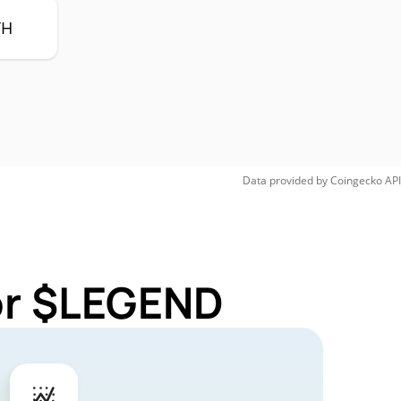
TH
Data provided by
Coingecko
API
for $LEGEND