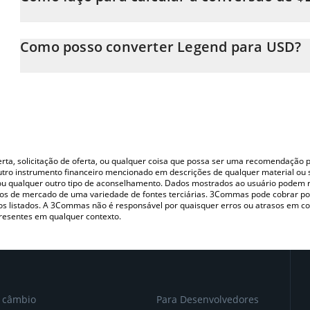
Neste momento, 1 Legend equivale a 0.00003236 USD
A Calculadora Legend 3Commas permite calcular facilmente o 
simplesmente inserindo a quantidade de Legend no campo corre
Como posso converter Legend para USD?
em US Dollar (USD).
A maneira mais comum de converter o $LEGEND para USD é utili
Você também pode usar nossa tabela de preços de Legend acima 
P2P (pessoa a pessoa) como LocalBitcoins, etc.
principais moedas fiat e criptográficas.
oferta, solicitação de oferta, ou qualquer coisa que possa ser uma recomendaçã
utro instrumento financeiro mencionado em descrições de qualquer material ou 
, ou qualquer outro tipo de aconselhamento. Dados mostrados ao usuário podem r
s de mercado de uma variedade de fontes terciárias. 3Commas pode cobrar por
vos listados. A 3Commas não é responsável por quaisquer erros ou atrasos em 
resentes em qualquer contexto.
e câmbio
Para Desenvolvedores