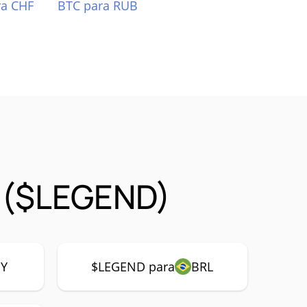
ra CHF
BTC para RUB
 ($LEGEND)
PY
$LEGEND para
BRL