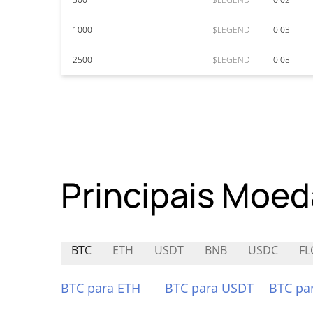
1000
$LEGEND
0.03
2500
$LEGEND
0.08
Principais Moed
BTC
ETH
USDT
BNB
USDC
F
BTC para ETH
BTC para USDT
BTC pa