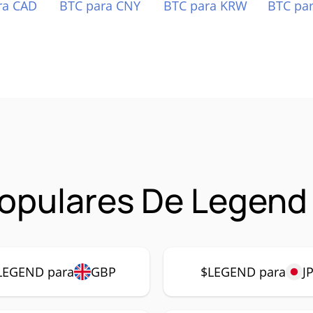
ra CAD
BTC para CNY
BTC para KRW
BTC pa
opulares De Legend
LEGEND para
GBP
$LEGEND para
J