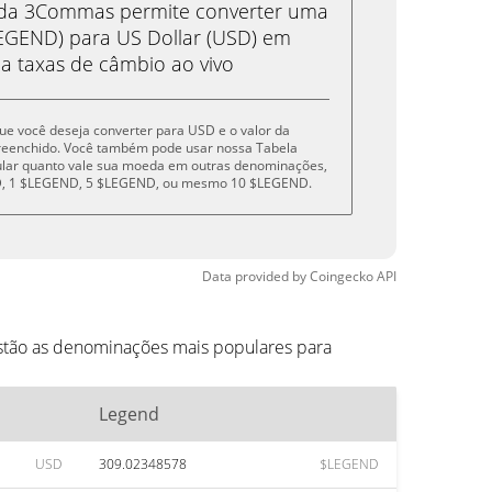
eda 3Commas permite converter uma
GEND) para US Dollar (USD) em
 a taxas de câmbio ao vivo
que você deseja converter para USD e o valor da
reenchido. Você também pode usar nossa Tabela
cular quanto vale sua moeda em outras denominações,
ND, 1 $LEGEND, 5 $LEGEND, ou mesmo 10 $LEGEND.
Data provided by
Coingecko
API
stão as denominações mais populares para
Legend
USD
309.02348578
$LEGEND