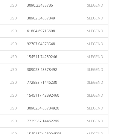
USD
3090.23485785
$LEGEND
USD
30902.34857849
$LEGEND
USD
61804.69715698
$LEGEND
USD
92707.04573548
$LEGEND
USD
154511.74289246
$LEGEND
USD
309023.48578492
$LEGEND
USD
772558.71446230
$LEGEND
USD
1545117.42892460
$LEGEND
USD
3090234.85784920
$LEGEND
USD
7725587.14462299
$LEGEND
USD
15451174.28924598
$LEGEND