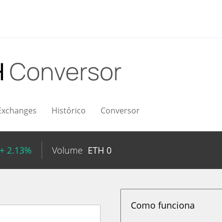
H
Conversor
Exchanges
Histórico
Conversor
+ 2.13%
Volume
ETH
0
Como funciona