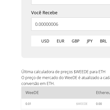
Você Recebe
USD
EUR
GBP
JPY
BRL
Última calculadora de preços $WEEDE para ETH
O preço de mercado do WeeDE é atualizado a cada
conversão em ETH.
WeeDE
Ethere
0.01
$WEEDE
0.00