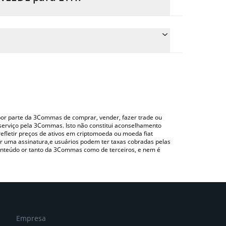
reço de conversão do $WEEDE para ETH
spondente e converterá automaticamente o valor
ando uma plataforma de troca Crypto Exchange ou
para verificar o último preço de WeeDE nas
o por parte da 3Commas de comprar, vender, fazer trade ou
serviço pela 3Commas. Isto não constitui aconselhamento
efletir preços de ativos em criptomoeda ou moeda fiat
 uma assinatura,e usuários podem ter taxas cobradas pelas
conteúdo or tanto da 3Commas como de terceiros, e nem é
Empresa