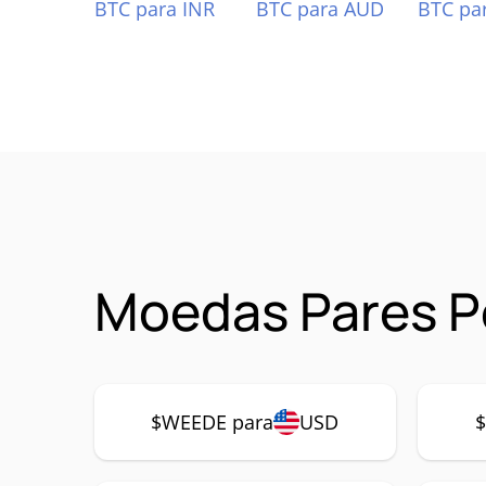
BTC para INR
BTC para AUD
BTC pa
Moedas Pares 
$WEEDE para
USD