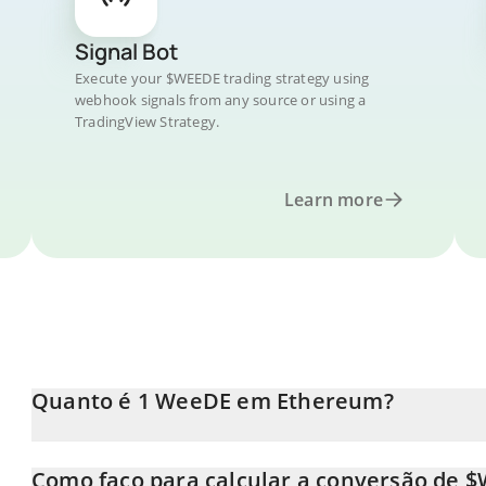
Signal Bot
Execute your $WEEDE trading strategy using
webhook signals from any source or using a
TradingView Strategy.
Learn more
Quanto é 1 WeeDE em Ethereum?
O preço do WeeDE em ETH está em constante mudança.
Como faço para calcular a conversão de 