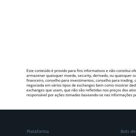
Este conteúdo é provido para fins informativos e não constitui 
armazenar quaisquer moeda, security, derivado, ou quaisquer o
financeiro, conselho para investimentos, conselho para trading
negociada em vários tipos de exchanges bem como mostrar dado
exchanges que usam, que não são refletidas nos preços dos ati
responsável por ações tomadas baseando-se nas informações p
Plataforma
Bots d