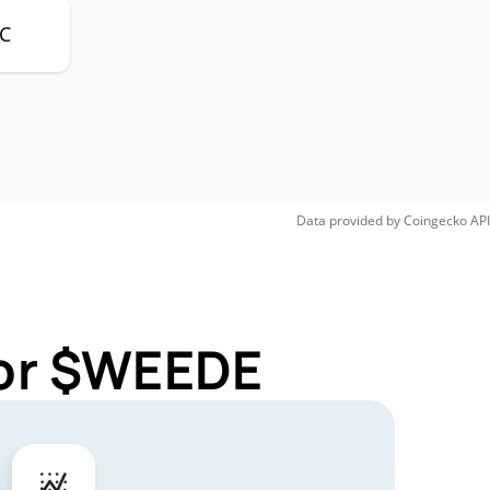
C
Data provided by
Coingecko
API
for $WEEDE