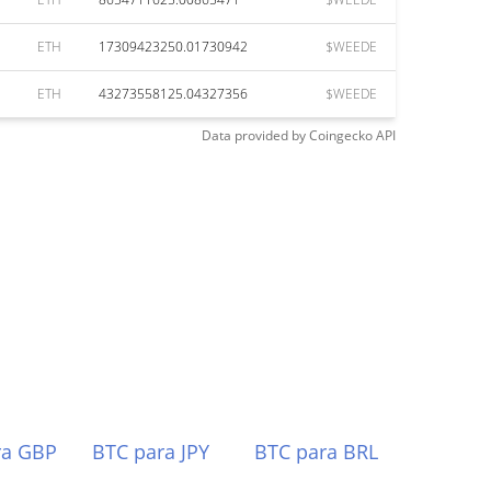
ETH
17309423250.01730942
$WEEDE
ETH
43273558125.04327356
$WEEDE
Data provided by
Coingecko
API
ra GBP
BTC para JPY
BTC para BRL