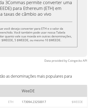
eda 3Commas permite converter uma
EDE) para Ethereum (ETH) em
 a taxas de câmbio ao vivo
ue você deseja converter para ETH e o valor da
reenchido. Você também pode usar nossa Tabela
cular quanto vale sua moeda em outras denominações,
, 1 $WEEDE, 5 $WEEDE, ou mesmo 10 $WEEDE.
Data provided by
Coingecko
API
stão as denominações mais populares para
WeeDE
ETH
173094.23250017
$WEEDE