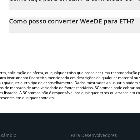
Neste momento, 1 WeeDE equivale a 5.7772e-8 ETH
A Calculadora WeeDE 3Commas permite calcular facilmente o p
simplesmente inserindo a quantidade de WeeDE no campo corre
Como posso converter WeeDE para ETH?
em Ethereum (ETH).
A maneira mais comum de converter o $WEEDE para ETH é utiliz
Você também pode usar nossa tabela de preços de WeeDE acima 
P2P (pessoa a pessoa) como LocalBitcoins, etc.
principais moedas fiat e criptográficas.
oferta, solicitação de oferta, ou qualquer coisa que possa ser uma recomendaçã
utro instrumento financeiro mencionado em descrições de qualquer material ou 
, ou qualquer outro tipo de aconselhamento. Dados mostrados ao usuário podem r
s de mercado de uma variedade de fontes terciárias. 3Commas pode cobrar por
vos listados. A 3Commas não é responsável por quaisquer erros ou atrasos em 
resentes em qualquer contexto.
e câmbio
Para Desenvolvedores