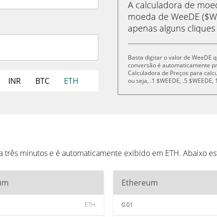
A calculadora de mo
moeda de WeeDE ($WE
apenas alguns cliques
Basta digitar o valor de WeeDE q
conversão é automaticamente p
Calculadora de Preços para cal
INR
BTC
ETH
ou seja, .1 $WEEDE, .5 $WEEDE
 três minutos e é automaticamente exibido em ETH. Abaixo e
um
Ethereum
ETH
0.01