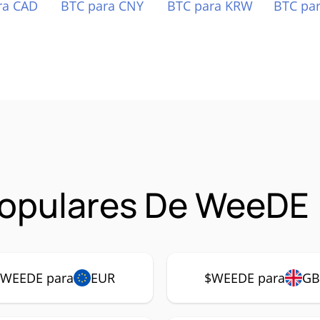
ra CAD
BTC para CNY
BTC para KRW
BTC pa
Populares De WeeDE
$WEEDE para
EUR
$WEEDE para
GB