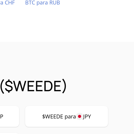
ra CHF
BTC para RUB
 ($WEEDE)
P
$WEEDE para
JPY