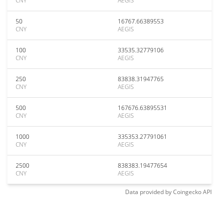
CNY
AEGIS
50
16767.66389553
CNY
AEGIS
100
33535.32779106
CNY
AEGIS
250
83838.31947765
CNY
AEGIS
500
167676.63895531
CNY
AEGIS
1000
335353.27791061
CNY
AEGIS
2500
838383.19477654
CNY
AEGIS
Data provided by
Coingecko
API