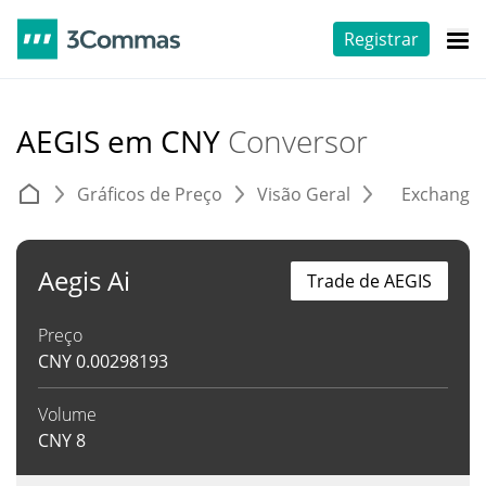
Registrar
AEGIS em CNY
Conversor
Gráficos de Preço
Visão Geral
Exchange
Aegis Ai
Trade de AEGIS
Preço
CNY
0.00298193
Volume
CNY
8