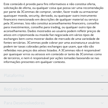
(pessoa a pessoa) como LocalBitcoins, etc.
acima para verificar o último preço de Aegis Ai nas principais
Este conteúdo é provido para fins informativos e não constitui oferta,
moedas fiat e criptográficas.
solicitação de oferta, ou qualquer coisa que possa ser uma recomendação
por parte da 3Commas de comprar, vender, fazer trade ou armazenar
quaisquer moeda, security, derivado, ou quaisquer outro instrumento
financeiro mencionado em descrições de qualquer material ou serviço
pela 3Commas. Isto não constitui aconselhamento financeiro, conselho
para investimentos, conselho para trading, ou qualquer outro tipo de
aconselhamento. Dados mostrados ao usuário podem refletir preços de
ativos em criptomoeda ou moeda fiat negociada em vários tipos de
exchanges bem como mostrar dados de mercado de uma variedade de
fontes terciárias. 3Commas pode cobrar por uma assinatura,e usuários
podem ter taxas cobradas pelas exchanges que usam, que não são
refletidas nos preços dos ativos listados. A 3Commas não é responsável
por quaisquer erros ou atrasos em conteúdo or tanto da 3Commas como
de terceiros, e nem é responsável por ações tomadas baseando-se nas
informações presentes em qualquer contexto.
Plataforma
Bot GRID
Status do sistema
Bots de câmbio
Bots DCA
Backtesting
Binance
BitMEX
Para Desenvolvedores