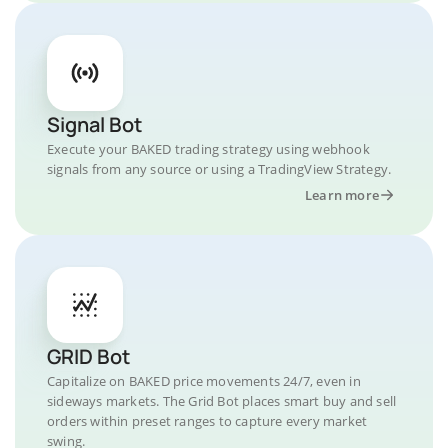
Signal Bot
Execute your BAKED trading strategy using webhook
signals from any source or using a TradingView Strategy.
Learn more
GRID Bot
Capitalize on BAKED price movements 24/7, even in
sideways markets. The Grid Bot places smart buy and sell
orders within preset ranges to capture every market
swing.