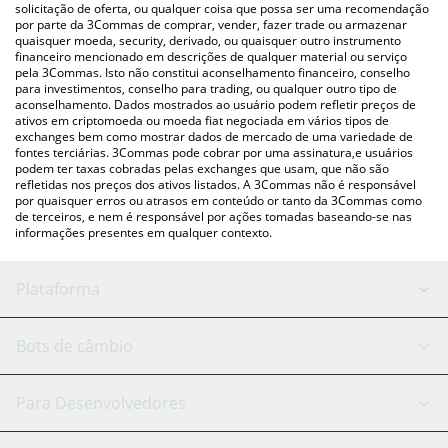
acima para verificar o último preço de Baked nas principais
solicitação de oferta, ou qualquer coisa que possa ser uma recomendação
por parte da 3Commas de comprar, vender, fazer trade ou armazenar
moedas fiat e criptográficas.
quaisquer moeda, security, derivado, ou quaisquer outro instrumento
financeiro mencionado em descrições de qualquer material ou serviço
pela 3Commas. Isto não constitui aconselhamento financeiro, conselho
para investimentos, conselho para trading, ou qualquer outro tipo de
aconselhamento. Dados mostrados ao usuário podem refletir preços de
ativos em criptomoeda ou moeda fiat negociada em vários tipos de
exchanges bem como mostrar dados de mercado de uma variedade de
fontes terciárias. 3Commas pode cobrar por uma assinatura,e usuários
podem ter taxas cobradas pelas exchanges que usam, que não são
refletidas nos preços dos ativos listados. A 3Commas não é responsável
por quaisquer erros ou atrasos em conteúdo or tanto da 3Commas como
de terceiros, e nem é responsável por ações tomadas baseando-se nas
informações presentes em qualquer contexto.
Plataforma
Bot GRID
Status do sistema
Bots de câmbio
Bots DCA
Backtesting
Binance
BitMEX
Para Desenvolvedores
Signal Bot
Assistente de IA
Bitstamp
Kraken