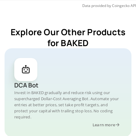
Data provided by
Coingecko
API
Explore Our Other Products
for BAKED
DCA Bot
Invest in BAKED gradually and reduce risk using our
supercharged Dollar-Cost Averaging Bot. Automate your
entries at better prices, set take profit targets, and
protect your capital with trailing stop loss. No coding
required.
Learn more