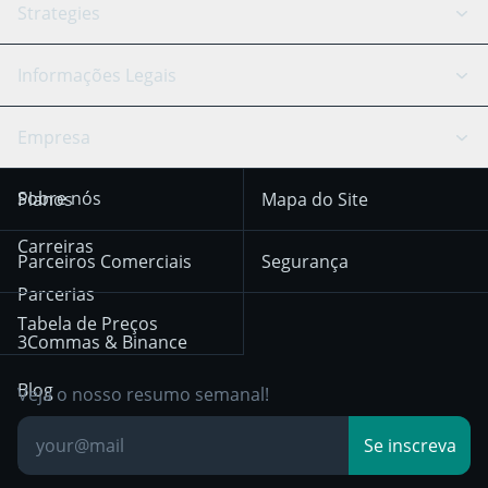
API Reference
Strategies
Câmbio Inteligente
Trading Journal
Bitfinex
Tether
Chat de API
Scalping
Informações Legais
TradingView
Stocks
Coinbase
Ethereum
Swing Trading
Arbitrage Bot
Prediction market
Cookie notice
Empresa
OKX
Dogecoin
Trend Following
Sinais-Cripto
Terms of Use from
KuCoin
Solana
Sobre nós
Planos
Mapa do Site
December 18th 2025
Mean Reversion
Corretoras
HTX
BNB
Trading
Carreiras
Privacy Notice from
Parceiros Comerciais
Segurança
December 29th 2024
Bybit
Position Trading
Parcerias
Tabela de Preços
Other Legal
Day Trading
3Commas & Binance
Documentation
Breakout Trading
Blog
Veja o nosso resumo semanal!
Base de
Se inscreva
Conhecimento