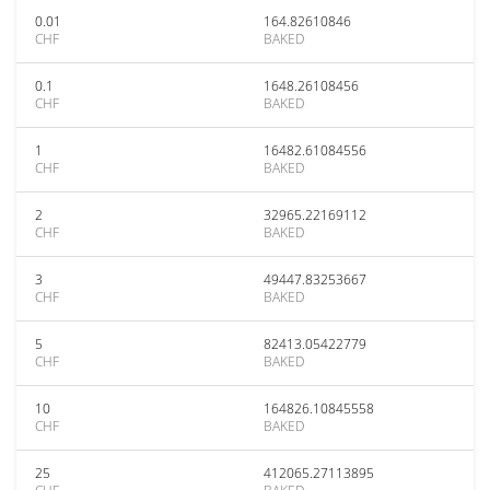
0.01
164.82610846
CHF
BAKED
0.1
1648.26108456
CHF
BAKED
1
16482.61084556
CHF
BAKED
2
32965.22169112
CHF
BAKED
3
49447.83253667
CHF
BAKED
5
82413.05422779
CHF
BAKED
10
164826.10845558
CHF
BAKED
25
412065.27113895