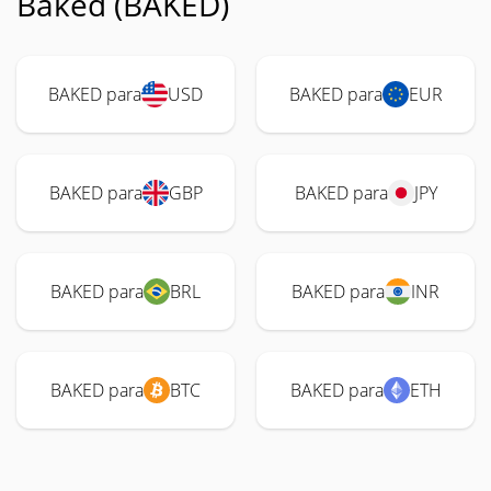
Baked (BAKED)
BAKED para
USD
BAKED para
EUR
BAKED para
GBP
BAKED para
JPY
BAKED para
BRL
BAKED para
INR
BAKED para
BTC
BAKED para
ETH