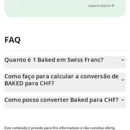
Learn more
FAQ
Quanto é 1 Baked em Swiss Franc?
O preço do Baked em CHF está em constante mudança.
Como faço para calcular a conversão de
BAKED para CHF?
Neste momento, 1 Baked equivale a 0.00006067 CHF
A Calculadora Baked 3Commas permite calcular facilmente o
Como posso converter Baked para CHF?
preço de conversão do BAKED para CHF simplesmente
inserindo a quantidade de Baked no campo correspondente e
A maneira mais comum de converter o BAKED para CHF é
converterá automaticamente o valor em Swiss Franc (CHF).
utilizando uma plataforma de troca Crypto Exchange ou P2P
(pessoa a pessoa) como LocalBitcoins, etc.
Você também pode usar nossa tabela de preços de Baked
Este conteúdo é provido para fins informativos e não constitui oferta,