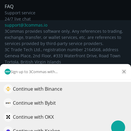
FAQ
Support service
24/7 live chat
support@3commas.io
3Commas provides software only. Any references to trading,
exchange, transfer, or wallet services, etc. are references to
services provided by third-party service providers.
3C Trade Tech Ltd., registration number 2164568, address
Geneva Place, 2nd Floor, #333 Waterfront Drive, Road Town
Tortola, British Virgin Islands
Sign up to 3Commas with...
©
2026
Continue with Binance
Impulsione o crescimento do seu portfólio com IA
QuantPilot é uma plataforma completa de estratégias onde
Continue with Bybit
agentes autônomos criam, fazem backtest e otimizam suas
estratégias e conduzem pesquisas de mercado
Continue with OKX
Experimente grátis