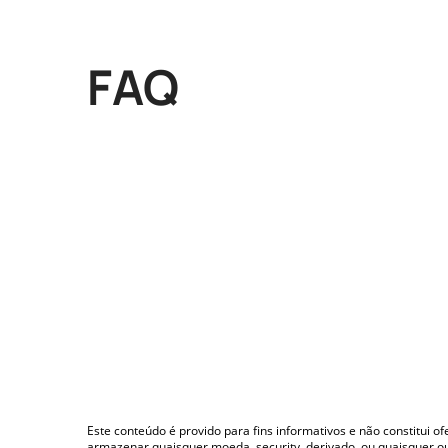
FAQ
Este conteúdo é provido para fins informativos e não constitui 
armazenar quaisquer moeda, security, derivado, ou quaisquer o