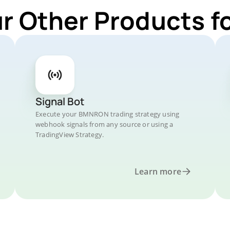
ur Other Products 
Signal Bot
Execute your BMNRON trading strategy using
webhook signals from any source or using a
TradingView Strategy.
Learn more