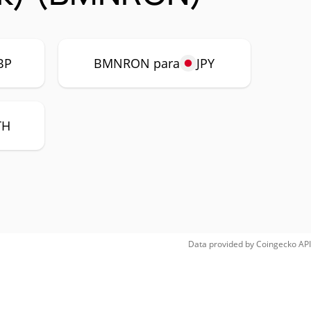
BP
BMNRON para
JPY
TH
Data provided by
Coingecko
API