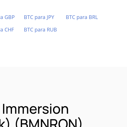
ra GBP
BTC para JPY
BTC para BRL
ra CHF
BTC para RUB
 Immersion
ck) (BMNRON)