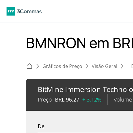
BMNRON em BR
Gráficos de Preço
Visão Geral
BitMine Immersion Technolo
Preço
BRL
96.27
+ 3.12%
Volume
De