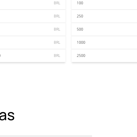
BRL
100
BRL
250
BRL
500
BRL
1000
0
BRL
2500
as