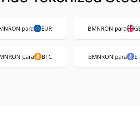
MNRON para
EUR
BMNRON para
G
MNRON para
BTC
BMNRON para
E