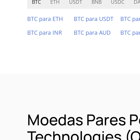
BTC
ETH
USDT
BNB
USDC
D
BTC para ETH
BTC para USDT
BTC pa
BTC para INR
BTC para AUD
BTC pa
Moedas Pares P
Technologies (