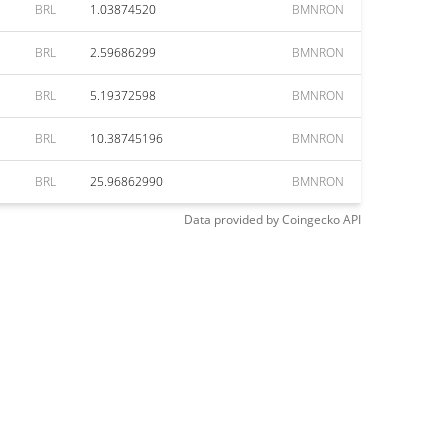
BRL
1.03874520
BMNRON
BRL
2.59686299
BMNRON
BRL
5.19372598
BMNRON
BRL
10.38745196
BMNRON
BRL
25.96862990
BMNRON
Data provided by
Coingecko
API