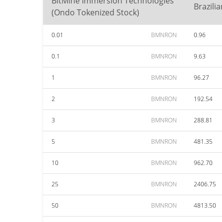
BitMine Immersion Technologies
Brazili
(Ondo Tokenized Stock)
0.01
BMNRON
0.96
0.1
BMNRON
9.63
1
BMNRON
96.27
2
BMNRON
192.54
3
BMNRON
288.81
5
BMNRON
481.35
10
BMNRON
962.70
25
BMNRON
2406.75
50
BMNRON
4813.50