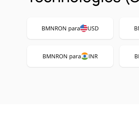
BMNRON para
USD
B
BMNRON para
INR
B