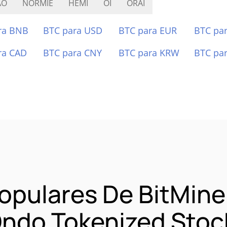
AO
NORMIE
HEMI
OI
ORAI
ra BNB
BTC para USD
BTC para EUR
BTC pa
ra CAD
BTC para CNY
BTC para KRW
BTC pa
opulares De BitMine
Ondo Tokenized Sto