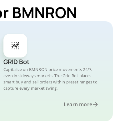
for BMNRON
GRID Bot
Capitalize on BMNRON price movements 24/7,
even in sideways markets. The Grid Bot places
smart buy and sell orders within preset ranges to
capture every market swing.
Learn more