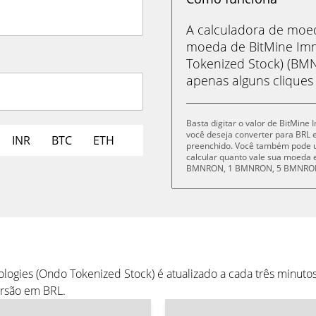
A calculadora de mo
moeda de BitMine Imm
Tokenized Stock) (BMN
apenas alguns cliques
Basta digitar o valor de BitMin
você deseja converter para BRL 
INR
BTC
ETH
preenchido. Você também pode u
calcular quanto vale sua moeda 
BMNRON, 1 BMNRON, 5 BMNRON
ogies (Ondo Tokenized Stock) é atualizado a cada três minuto
ersão em BRL.