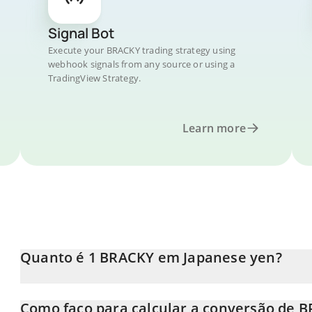
Signal Bot
Execute your BRACKY trading strategy using
webhook signals from any source or using a
TradingView Strategy.
Learn more
Quanto é 1 BRACKY em Japanese yen?
O preço do BRACKY em JPY está em constante mudança.
Como faço para calcular a conversão de B