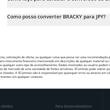
Neste momento, 1 BRACKY equivale a 0.00005713 JPY
A Calculadora BRACKY 3Commas permite calcular facilmente o p
simplesmente inserindo a quantidade de BRACKY no campo corr
Como posso converter BRACKY para JPY?
em Japanese yen (JPY).
A maneira mais comum de converter o BRACKY para JPY é utiliza
Você também pode usar nossa tabela de preços de BRACKY acima
P2P (pessoa a pessoa) como LocalBitcoins, etc.
principais moedas fiat e criptográficas.
oferta, solicitação de oferta, ou qualquer coisa que possa ser uma recomendaçã
utro instrumento financeiro mencionado em descrições de qualquer material ou 
, ou qualquer outro tipo de aconselhamento. Dados mostrados ao usuário podem r
s de mercado de uma variedade de fontes terciárias. 3Commas pode cobrar por
vos listados. A 3Commas não é responsável por quaisquer erros ou atrasos em 
resentes em qualquer contexto.
e câmbio
Para Desenvolvedores