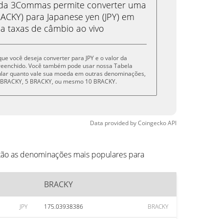
eda 3Commas permite converter uma
CKY) para Japanese yen (JPY) em
 a taxas de câmbio ao vivo
que você deseja converter para JPY e o valor da
reenchido. Você também pode usar nossa Tabela
cular quanto vale sua moeda em outras denominações,
 1 BRACKY, 5 BRACKY, ou mesmo 10 BRACKY.
Data provided by
Coingecko
API
stão as denominações mais populares para
BRACKY
JPY
175.03938386
BRACKY