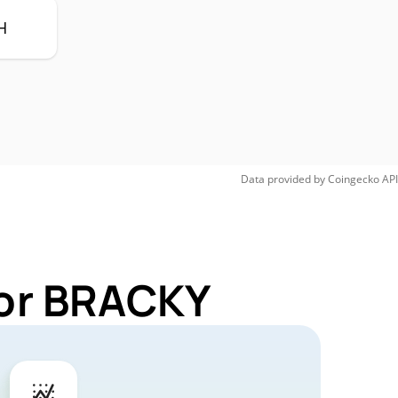
H
Data provided by
Coingecko
API
for BRACKY