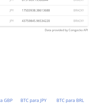
JPY
17503938.38613688
BRACKY
JPY
43759845.96534220
BRACKY
Data provided by
Coingecko
API
ra GBP
BTC para JPY
BTC para BRL