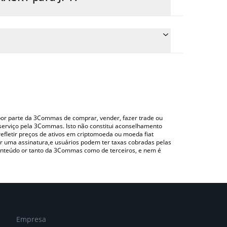
reço de conversão do BRACKY para JPY
espondente e converterá automaticamente o valor
ndo uma plataforma de troca Crypto Exchange ou
 para verificar o último preço de BRACKY nas
o por parte da 3Commas de comprar, vender, fazer trade ou
serviço pela 3Commas. Isto não constitui aconselhamento
efletir preços de ativos em criptomoeda ou moeda fiat
 uma assinatura,e usuários podem ter taxas cobradas pelas
conteúdo or tanto da 3Commas como de terceiros, e nem é
Empresa