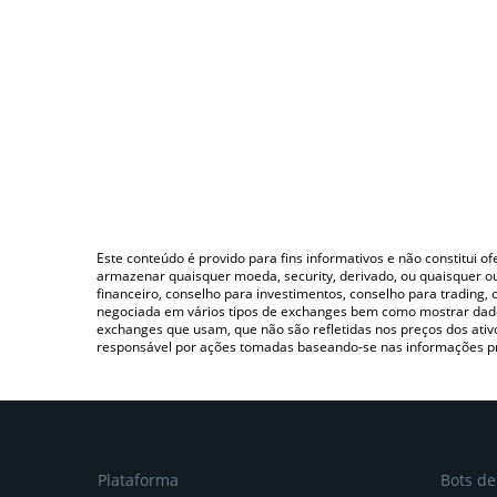
Este conteúdo é provido para fins informativos e não constitui 
armazenar quaisquer moeda, security, derivado, ou quaisquer o
financeiro, conselho para investimentos, conselho para trading
negociada em vários tipos de exchanges bem como mostrar dado
exchanges que usam, que não são refletidas nos preços dos ati
responsável por ações tomadas baseando-se nas informações p
Plataforma
Bots d