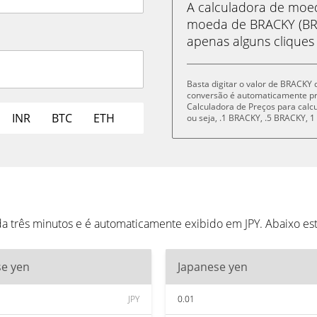
A calculadora de mo
moeda de BRACKY (BRA
apenas alguns cliques
Basta digitar o valor de BRACKY 
conversão é automaticamente p
Calculadora de Preços para cal
INR
BTC
ETH
ou seja, .1 BRACKY, .5 BRACKY,
a três minutos e é automaticamente exibido em JPY. Abaixo e
se yen
Japanese yen
JPY
0.01