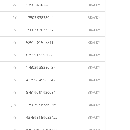
JPY
1750.39383861
BRACKY
JPY
17503.93838614
BRACKY
JPY
35007.87677227
BRACKY
JPY
52511.81515841
BRACKY
JPY
87519.69193068
BRACKY
JPY
175039.38386137
BRACKY
JPY
437598.45965342
BRACKY
JPY
875196.91930684
BRACKY
JPY
1750393.83861369
BRACKY
JPY
4375984.59653422
BRACKY
JPY
8751969.19306844
BRACKY