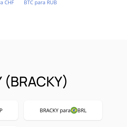
ra CHF
BTC para RUB
Y (BRACKY)
P
BRACKY para
BRL