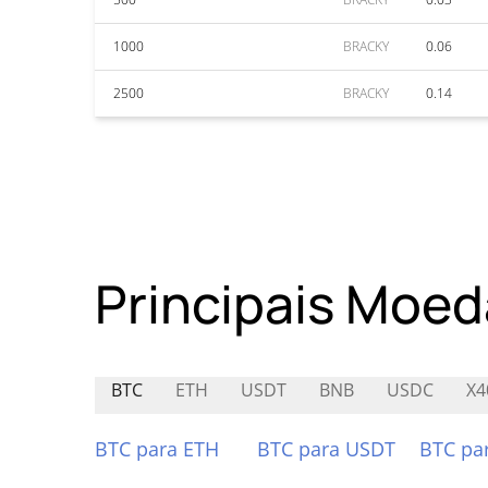
1000
BRACKY
0.06
2500
BRACKY
0.14
Principais Moed
BTC
ETH
USDT
BNB
USDC
X4
BTC para ETH
BTC para USDT
BTC pa