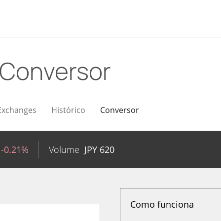
Conversor
Exchanges
Histórico
Conversor
-0.21%
Volume
JPY
620
Como funciona