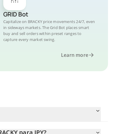
GRID Bot
Capitalize on BRACKY price movements 24/7, even
in sideways markets. The Grid Bot places smart
buy and sell orders within preset ranges to
capture every market swing.
Learn more
RACKY para JPY?