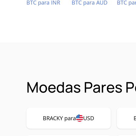
BTC para INR
BTC para AUD
BTC pa
Moedas Pares P
BRACKY para
USD