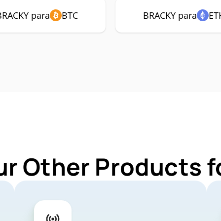
BRACKY para
BTC
BRACKY para
ET
ur Other Products 