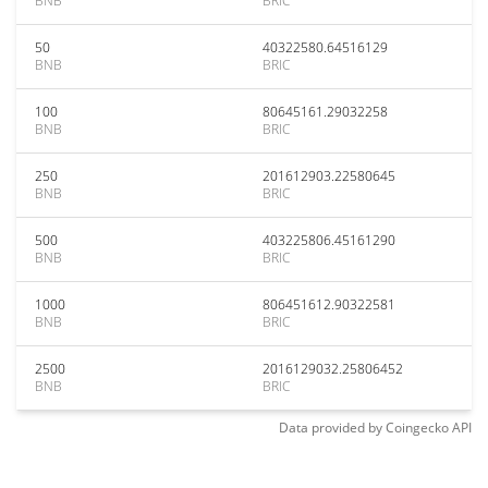
BNB
BRIC
50
40322580.64516129
BNB
BRIC
100
80645161.29032258
BNB
BRIC
250
201612903.22580645
BNB
BRIC
500
403225806.45161290
BNB
BRIC
1000
806451612.90322581
BNB
BRIC
2500
2016129032.25806452
BNB
BRIC
Data provided by
Coingecko
API