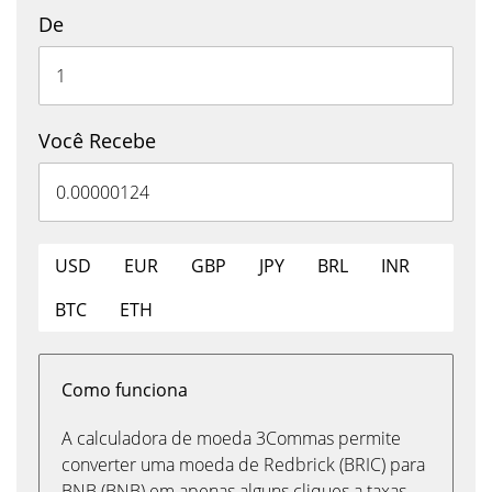
De
Você Recebe
USD
EUR
GBP
JPY
BRL
INR
BTC
ETH
Como funciona
A calculadora de moeda 3Commas permite
converter uma moeda de Redbrick (BRIC) para
BNB (BNB) em apenas alguns cliques a taxas