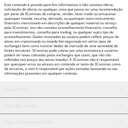
(pessoa a pessoa) como LocalBitcoins, etc.
acima para verificar o último preço de Redbrick nas principais
Este conteúdo é provido para fins informativos e não constitui oferta,
moedas fiat e criptográficas.
solicitação de oferta, ou qualquer coisa que possa ser uma recomendação
por parte da 3Commas de comprar, vender, fazer trade ou armazenar
quaisquer moeda, security, derivado, ou quaisquer outro instrumento
financeiro mencionado em descrições de qualquer material ou serviço
pela 3Commas. Isto não constitui aconselhamento financeiro, conselho
para investimentos, conselho para trading, ou qualquer outro tipo de
aconselhamento. Dados mostrados ao usuário podem refletir preços de
ativos em criptomoeda ou moeda fiat negociada em vários tipos de
exchanges bem como mostrar dados de mercado de uma variedade de
fontes terciárias. 3Commas pode cobrar por uma assinatura,e usuários
podem ter taxas cobradas pelas exchanges que usam, que não são
refletidas nos preços dos ativos listados. A 3Commas não é responsável
por quaisquer erros ou atrasos em conteúdo or tanto da 3Commas como
de terceiros, e nem é responsável por ações tomadas baseando-se nas
informações presentes em qualquer contexto.
Plataforma
Bot GRID
Status do sistema
Bots de câmbio
Bots DCA
Backtesting
Binance
BitMEX
Para Desenvolvedores