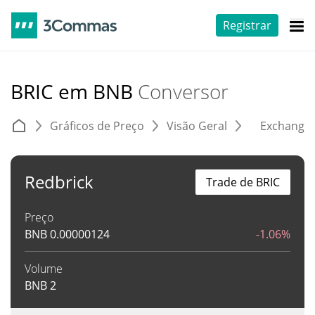
Registrar
BRIC em BNB
Conversor
Gráficos de Preço
Visão Geral
Exchange
Redbrick
Trade de BRIC
Preço
BNB
0.00000124
-1.06%
Volume
BNB
2