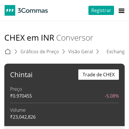
Registrar
CHEX em INR
Conversor
Gráficos de Preço
Visão Geral
Exchange
Chintai
Trade de CHEX
Preço
₹
0.970455
-5.08%
Volume
₹
23,042,826