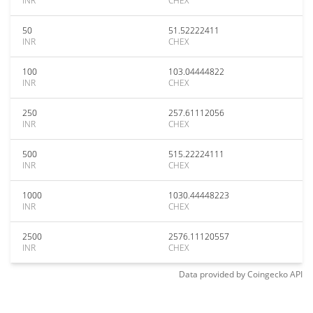
INR
CHEX
50
51.52222411
INR
CHEX
100
103.04444822
INR
CHEX
250
257.61112056
INR
CHEX
500
515.22224111
INR
CHEX
1000
1030.44448223
INR
CHEX
2500
2576.11120557
INR
CHEX
Data provided by
Coingecko
API