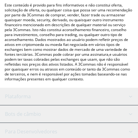
(pessoa a pessoa) como LocalBitcoins, etc.
acima para verificar o último preço de Chintai nas principais
Este conteúdo é provido para fins informativos e não constitui oferta,
moedas fiat e criptográficas.
solicitação de oferta, ou qualquer coisa que possa ser uma recomendação
por parte da 3Commas de comprar, vender, fazer trade ou armazenar
quaisquer moeda, security, derivado, ou quaisquer outro instrumento
financeiro mencionado em descrições de qualquer material ou serviço
pela 3Commas. Isto não constitui aconselhamento financeiro, conselho
para investimentos, conselho para trading, ou qualquer outro tipo de
aconselhamento. Dados mostrados ao usuário podem refletir preços de
ativos em criptomoeda ou moeda fiat negociada em vários tipos de
exchanges bem como mostrar dados de mercado de uma variedade de
fontes terciárias. 3Commas pode cobrar por uma assinatura,e usuários
podem ter taxas cobradas pelas exchanges que usam, que não são
refletidas nos preços dos ativos listados. A 3Commas não é responsável
por quaisquer erros ou atrasos em conteúdo or tanto da 3Commas como
de terceiros, e nem é responsável por ações tomadas baseando-se nas
informações presentes em qualquer contexto.
Plataforma
Bot GRID
Status do sistema
Bots de câmbio
Bots DCA
Backtesting
Binance
BitMEX
Para Desenvolvedores