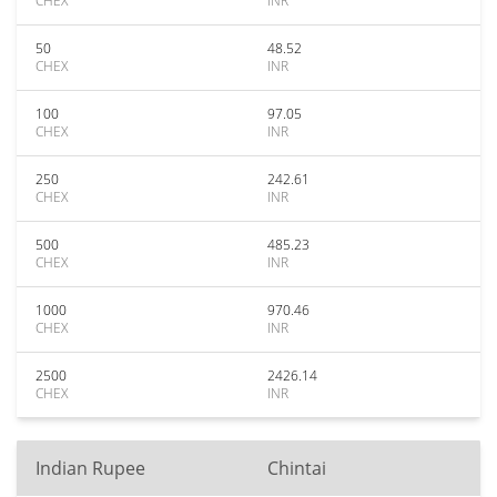
CHEX
INR
50
48.52
CHEX
INR
100
97.05
CHEX
INR
250
242.61
CHEX
INR
500
485.23
CHEX
INR
1000
970.46
CHEX
INR
2500
2426.14
CHEX
INR
Indian Rupee
Chintai