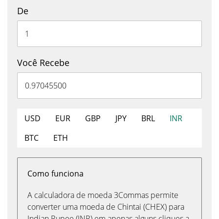
De
Você Recebe
USD
EUR
GBP
JPY
BRL
INR
BTC
ETH
Como funciona
A calculadora de moeda 3Commas permite
converter uma moeda de Chintai (CHEX) para
Indian Rupee (INR) em apenas alguns cliques a