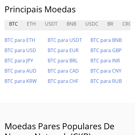
Principais Moedas
BTC
ETH
USDT
BNB
USDC
BR
CRCL
BTC para ETH
BTC para USDT
BTC para BNB
BTC para USD
BTC para EUR
BTC para GBP
BTC para JPY
BTC para BRL
BTC para INR
BTC para AUD
BTC para CAD
BTC para CNY
BTC para KRW
BTC para CHF
BTC para RUB
Moedas Pares Populares De