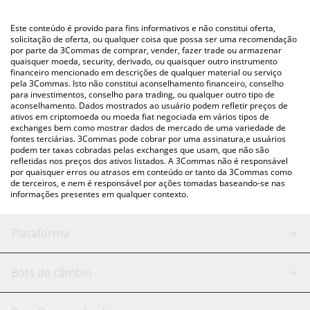
utilizando uma plataforma de troca Crypto Exchange ou P2P
(pessoa a pessoa) como LocalBitcoins, etc.
Você também pode usar nossa tabela de preços de Nervos
Este conteúdo é provido para fins informativos e não constitui oferta,
Network acima para verificar o último preço de Nervos Network
solicitação de oferta, ou qualquer coisa que possa ser uma recomendação
por parte da 3Commas de comprar, vender, fazer trade ou armazenar
nas principais moedas fiat e criptográficas.
quaisquer moeda, security, derivado, ou quaisquer outro instrumento
financeiro mencionado em descrições de qualquer material ou serviço
pela 3Commas. Isto não constitui aconselhamento financeiro, conselho
para investimentos, conselho para trading, ou qualquer outro tipo de
aconselhamento. Dados mostrados ao usuário podem refletir preços de
ativos em criptomoeda ou moeda fiat negociada em vários tipos de
exchanges bem como mostrar dados de mercado de uma variedade de
fontes terciárias. 3Commas pode cobrar por uma assinatura,e usuários
podem ter taxas cobradas pelas exchanges que usam, que não são
refletidas nos preços dos ativos listados. A 3Commas não é responsável
por quaisquer erros ou atrasos em conteúdo or tanto da 3Commas como
de terceiros, e nem é responsável por ações tomadas baseando-se nas
informações presentes em qualquer contexto.
Plataforma
Bot GRID
Status do sistema
Bots de câmbio
Bots DCA
Backtesting