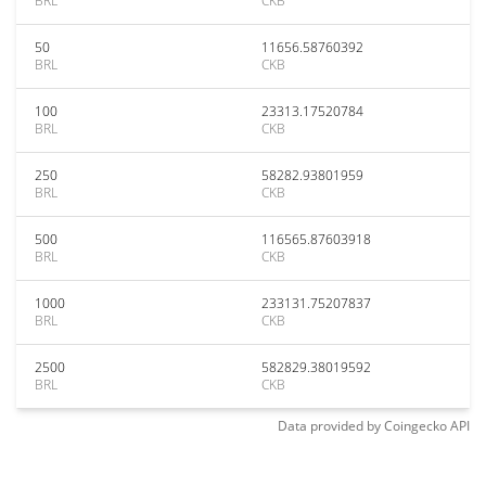
BRL
CKB
50
11656.58760392
BRL
CKB
100
23313.17520784
BRL
CKB
250
58282.93801959
BRL
CKB
500
116565.87603918
BRL
CKB
1000
233131.75207837
BRL
CKB
2500
582829.38019592
BRL
CKB
Data provided by
Coingecko
API