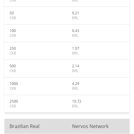
CKB
BRL
50
0.21
CKB
BRL
100
0.43
CKB
BRL
250
1.07
CKB
BRL
500
2.14
CKB
BRL
1000
4.29
CKB
BRL
2500
10.72
CKB
BRL
Brazilian Real
Nervos Network