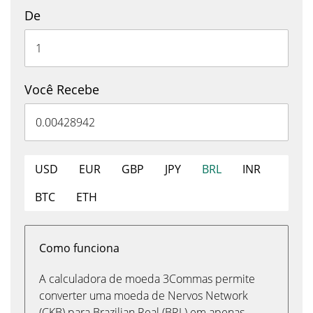
De
Você Recebe
USD
EUR
GBP
JPY
BRL
INR
BTC
ETH
Como funciona
A calculadora de moeda 3Commas permite
converter uma moeda de Nervos Network
(CKB) para Brazilian Real (BRL) em apenas