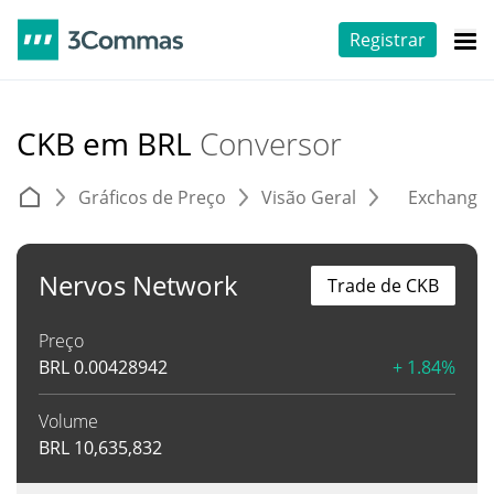
Registrar
CKB em BRL
Conversor
Gráficos de Preço
Visão Geral
Exchange
Nervos Network
Trade de CKB
Preço
BRL
0.00428942
+ 1.84%
Volume
BRL
10,635,832