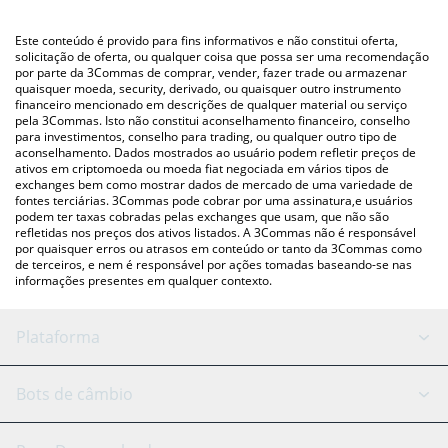
utilizando uma plataforma de troca Crypto Exchange ou P2P
(pessoa a pessoa) como LocalBitcoins, etc.
Você também pode usar nossa tabela de preços de Cronos
Este conteúdo é provido para fins informativos e não constitui oferta,
Legends acima para verificar o último preço de Cronos Legends
solicitação de oferta, ou qualquer coisa que possa ser uma recomendação
por parte da 3Commas de comprar, vender, fazer trade ou armazenar
nas principais moedas fiat e criptográficas.
quaisquer moeda, security, derivado, ou quaisquer outro instrumento
financeiro mencionado em descrições de qualquer material ou serviço
pela 3Commas. Isto não constitui aconselhamento financeiro, conselho
para investimentos, conselho para trading, ou qualquer outro tipo de
aconselhamento. Dados mostrados ao usuário podem refletir preços de
ativos em criptomoeda ou moeda fiat negociada em vários tipos de
exchanges bem como mostrar dados de mercado de uma variedade de
fontes terciárias. 3Commas pode cobrar por uma assinatura,e usuários
podem ter taxas cobradas pelas exchanges que usam, que não são
refletidas nos preços dos ativos listados. A 3Commas não é responsável
por quaisquer erros ou atrasos em conteúdo or tanto da 3Commas como
de terceiros, e nem é responsável por ações tomadas baseando-se nas
informações presentes em qualquer contexto.
Plataforma
Bot GRID
Status do sistema
Bots de câmbio
Bots DCA
Backtesting