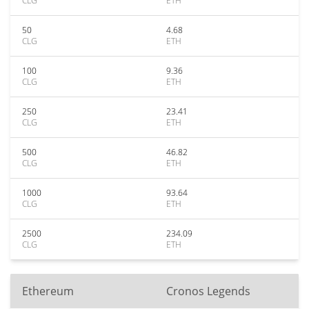
CLG
ETH
50
4.68
CLG
ETH
100
9.36
CLG
ETH
250
23.41
CLG
ETH
500
46.82
CLG
ETH
1000
93.64
CLG
ETH
2500
234.09
CLG
ETH
Ethereum
Cronos Legends