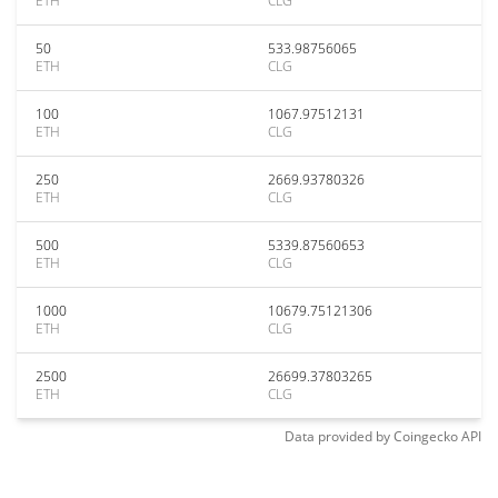
ETH
CLG
50
533.98756065
ETH
CLG
100
1067.97512131
ETH
CLG
250
2669.93780326
ETH
CLG
500
5339.87560653
ETH
CLG
1000
10679.75121306
ETH
CLG
2500
26699.37803265
ETH
CLG
Data provided by
Coingecko
API