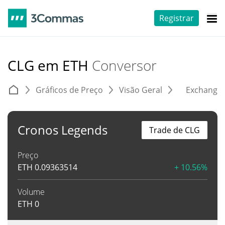
Registrar
CLG em ETH
Conversor
Gráficos de Preço
Visão Geral
Exchange
Cronos Legends
Trade de CLG
Preço
ETH
0.09363514
+ 10.56%
Volume
ETH
0