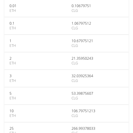
0.01
0.10679751
ETH
CLG
0.1
1.06797512
ETH
CLG
1
10.67975121
ETH
CLG
2
21.35950243
ETH
CLG
3
32.03925364
ETH
CLG
5
53.39875607
ETH
CLG
10
106.79751213
ETH
CLG
25
266.99378033