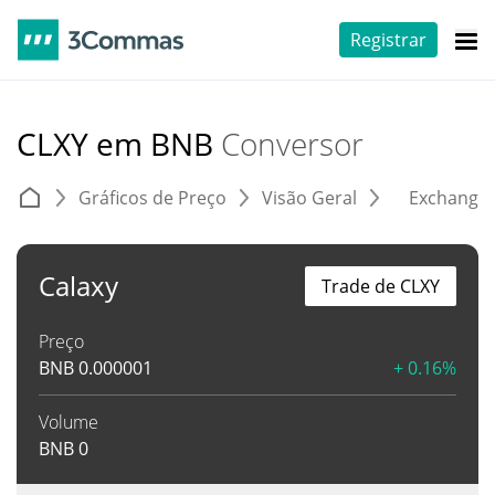
Registrar
CLXY em BNB
Conversor
Gráficos de Preço
Visão Geral
Exchange
Calaxy
Trade de CLXY
Preço
BNB
0.000001
+ 0.16%
Volume
BNB
0