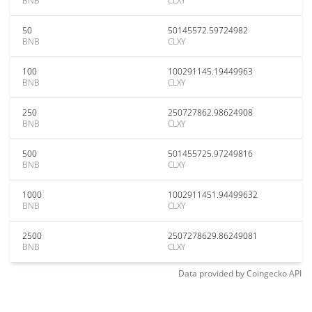
BNB
CLXY
50
50145572.59724982
BNB
CLXY
100
100291145.19449963
BNB
CLXY
250
250727862.98624908
BNB
CLXY
500
501455725.97249816
BNB
CLXY
1000
1002911451.94499632
BNB
CLXY
2500
2507278629.86249081
BNB
CLXY
Data provided by
Coingecko
API