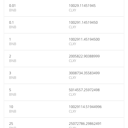
0.01
10029.11451945
BNB
CLXY
0.1
100291.14519450
BNB
CLXY
1
1002911.45194500
BNB
CLXY
2
2005822.90388999
BNB
CLXY
3
3008734.35583499
BNB
CLXY
5
5014557.25972498
BNB
CLXY
10
10029114.51944996
BNB
CLXY
25
25072786.29862491