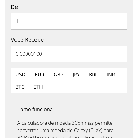
De
Você Recebe
USD
EUR
GBP
JPY
BRL
INR
BTC
ETH
Como funciona
A calculadora de moeda 3Commas permite
converter uma moeda de Calaxy (CLXY) para
BNB (BNB) em apenas alguns cliques a taxas