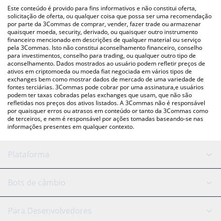
(pessoa a pessoa) como LocalBitcoins, etc.
acima para verificar o último preço de Calaxy nas principais
Este conteúdo é provido para fins informativos e não constitui oferta,
moedas fiat e criptográficas.
solicitação de oferta, ou qualquer coisa que possa ser uma recomendação
por parte da 3Commas de comprar, vender, fazer trade ou armazenar
quaisquer moeda, security, derivado, ou quaisquer outro instrumento
financeiro mencionado em descrições de qualquer material ou serviço
pela 3Commas. Isto não constitui aconselhamento financeiro, conselho
para investimentos, conselho para trading, ou qualquer outro tipo de
aconselhamento. Dados mostrados ao usuário podem refletir preços de
ativos em criptomoeda ou moeda fiat negociada em vários tipos de
exchanges bem como mostrar dados de mercado de uma variedade de
fontes terciárias. 3Commas pode cobrar por uma assinatura,e usuários
podem ter taxas cobradas pelas exchanges que usam, que não são
refletidas nos preços dos ativos listados. A 3Commas não é responsável
por quaisquer erros ou atrasos em conteúdo or tanto da 3Commas como
de terceiros, e nem é responsável por ações tomadas baseando-se nas
informações presentes em qualquer contexto.
Plataforma
Bot GRID
Status do sistema
Bots de câmbio
Bots DCA
Backtesting
Binance
BitMEX
Para Desenvolvedores