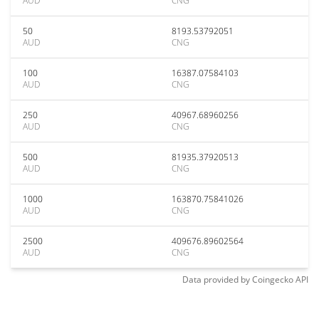
AUD
CNG
50
8193.53792051
AUD
CNG
100
16387.07584103
AUD
CNG
250
40967.68960256
AUD
CNG
500
81935.37920513
AUD
CNG
1000
163870.75841026
AUD
CNG
2500
409676.89602564
AUD
CNG
Data provided by
Coingecko
API