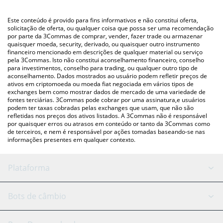
utilizando uma plataforma de troca Crypto Exchange ou P2P
Você também pode usar nossa tabela de preços de Changer
(pessoa a pessoa) como LocalBitcoins, etc.
acima para verificar o último preço de Changer nas principais
Este conteúdo é provido para fins informativos e não constitui oferta,
moedas fiat e criptográficas.
solicitação de oferta, ou qualquer coisa que possa ser uma recomendação
por parte da 3Commas de comprar, vender, fazer trade ou armazenar
quaisquer moeda, security, derivado, ou quaisquer outro instrumento
financeiro mencionado em descrições de qualquer material ou serviço
pela 3Commas. Isto não constitui aconselhamento financeiro, conselho
para investimentos, conselho para trading, ou qualquer outro tipo de
aconselhamento. Dados mostrados ao usuário podem refletir preços de
ativos em criptomoeda ou moeda fiat negociada em vários tipos de
exchanges bem como mostrar dados de mercado de uma variedade de
fontes terciárias. 3Commas pode cobrar por uma assinatura,e usuários
podem ter taxas cobradas pelas exchanges que usam, que não são
refletidas nos preços dos ativos listados. A 3Commas não é responsável
por quaisquer erros ou atrasos em conteúdo or tanto da 3Commas como
de terceiros, e nem é responsável por ações tomadas baseando-se nas
informações presentes em qualquer contexto.
Plataforma
Bot GRID
Status do sistema
Bots de câmbio
Bots DCA
Backtesting