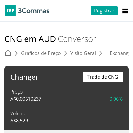
Registrar
CNG em AUD
Conversor
Gráficos de Preço
Visão Geral
Exchange
Changer
Trade de CNG
Preço
A$
0.00610237
+ 0.06%
Volume
A$
8,529