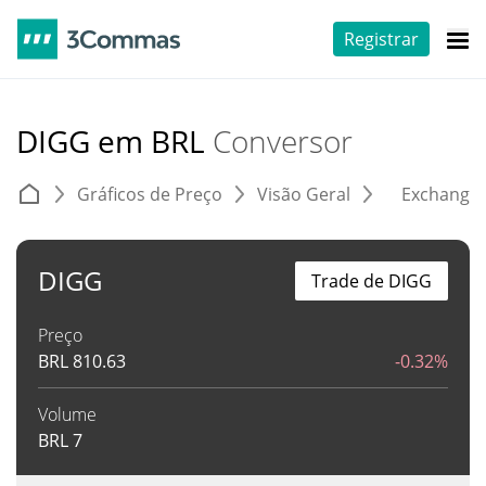
Registrar
DIGG em BRL
Conversor
Gráficos de Preço
Visão Geral
Exchange
DIGG
Trade de DIGG
Preço
BRL
810.63
-0.32%
Volume
BRL
7