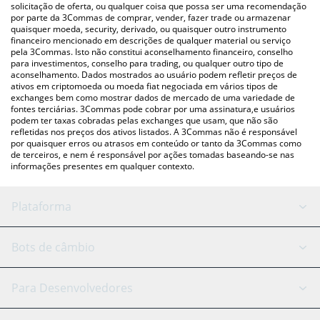
para verificar o último preço de DIGG nas principais moedas fiat
solicitação de oferta, ou qualquer coisa que possa ser uma recomendação
por parte da 3Commas de comprar, vender, fazer trade ou armazenar
e criptográficas.
quaisquer moeda, security, derivado, ou quaisquer outro instrumento
financeiro mencionado em descrições de qualquer material ou serviço
pela 3Commas. Isto não constitui aconselhamento financeiro, conselho
para investimentos, conselho para trading, ou qualquer outro tipo de
aconselhamento. Dados mostrados ao usuário podem refletir preços de
ativos em criptomoeda ou moeda fiat negociada em vários tipos de
exchanges bem como mostrar dados de mercado de uma variedade de
fontes terciárias. 3Commas pode cobrar por uma assinatura,e usuários
podem ter taxas cobradas pelas exchanges que usam, que não são
refletidas nos preços dos ativos listados. A 3Commas não é responsável
por quaisquer erros ou atrasos em conteúdo or tanto da 3Commas como
de terceiros, e nem é responsável por ações tomadas baseando-se nas
informações presentes em qualquer contexto.
Plataforma
Bot GRID
Status do sistema
Bots de câmbio
Bots DCA
Backtesting
Binance
BitMEX
Para Desenvolvedores
Signal Bot
Assistente de IA
Bitstamp
Kraken