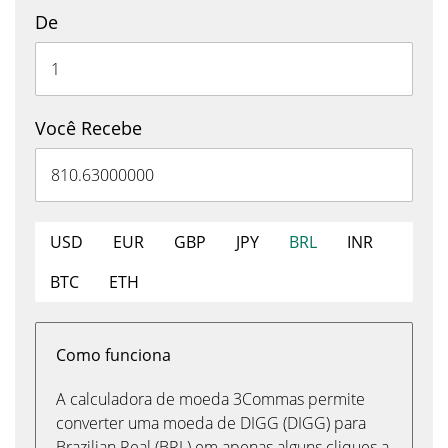
De
Você Recebe
USD
EUR
GBP
JPY
BRL
INR
BTC
ETH
Como funciona
A calculadora de moeda 3Commas permite
converter uma moeda de DIGG (DIGG) para
Brazilian Real (BRL) em apenas alguns cliques a