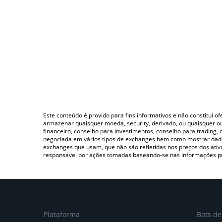
Este conteúdo é provido para fins informativos e não constitui 
armazenar quaisquer moeda, security, derivado, ou quaisquer o
financeiro, conselho para investimentos, conselho para trading
negociada em vários tipos de exchanges bem como mostrar dado
exchanges que usam, que não são refletidas nos preços dos ati
responsável por ações tomadas baseando-se nas informações p
Plataforma
Bots d