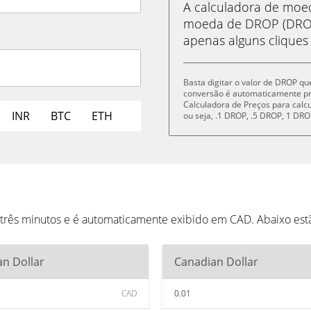
A calculadora de mo
moeda de DROP (DROP
apenas alguns cliques
Basta digitar o valor de DROP qu
conversão é automaticamente p
Calculadora de Preços para cal
INR
BTC
ETH
ou seja, .1 DROP, .5 DROP, 1 D
três minutos e é automaticamente exibido em CAD. Abaixo est
n Dollar
Canadian Dollar
CAD
0.01