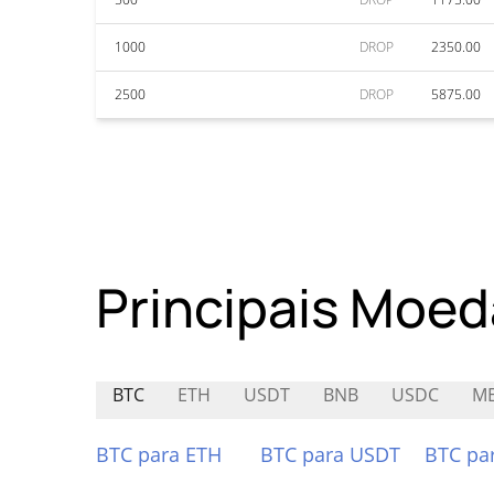
1000
DROP
2350.00
2500
DROP
5875.00
Principais Moed
BTC
ETH
USDT
BNB
USDC
M
BTC para ETH
BTC para USDT
BTC pa