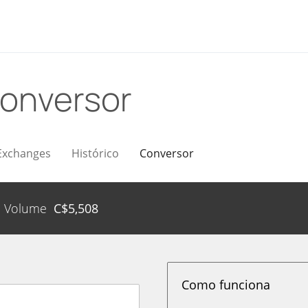
onversor
Exchanges
Histórico
Conversor
Volume
C$
5,508
Como funciona