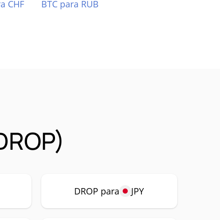
ra CHF
BTC para RUB
(DROP)
P
DROP para
JPY