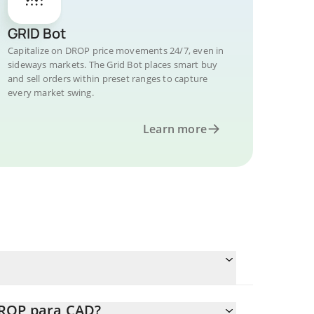
GRID Bot
Capitalize on DROP price movements 24/7, even in
sideways markets. The Grid Bot places smart buy
and sell orders within preset ranges to capture
every market swing.
Learn more
DROP para CAD?