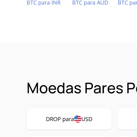
BTC para INR
BTC para AUD
BTC pa
Moedas Pares P
DROP para
USD