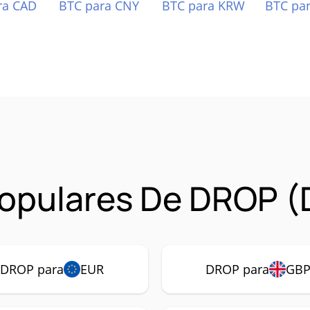
ra CAD
BTC para CNY
BTC para KRW
BTC pa
opulares De DROP 
DROP para
EUR
DROP para
GB