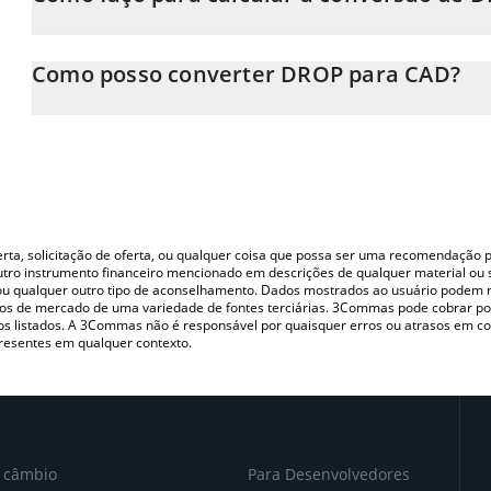
Neste momento, 1 DROP equivale a 2.35 CAD
A Calculadora DROP 3Commas permite calcular facilmente o pr
inserindo a quantidade de DROP no campo correspondente e co
Como posso converter DROP para CAD?
Dollar (CAD).
A maneira mais comum de converter o DROP para CAD é utilizan
Você também pode usar nossa tabela de preços de DROP acima pa
(pessoa a pessoa) como LocalBitcoins, etc.
moedas fiat e criptográficas.
oferta, solicitação de oferta, ou qualquer coisa que possa ser uma recomendaçã
utro instrumento financeiro mencionado em descrições de qualquer material ou 
, ou qualquer outro tipo de aconselhamento. Dados mostrados ao usuário podem r
s de mercado de uma variedade de fontes terciárias. 3Commas pode cobrar por
vos listados. A 3Commas não é responsável por quaisquer erros ou atrasos em 
resentes em qualquer contexto.
e câmbio
Para Desenvolvedores