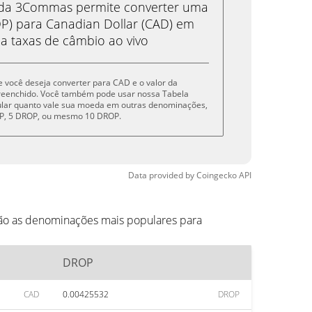
eda 3Commas permite converter uma
) para Canadian Dollar (CAD) em
 a taxas de câmbio ao vivo
e você deseja converter para CAD e o valor da
reenchido. Você também pode usar nossa Tabela
cular quanto vale sua moeda em outras denominações,
ROP, 5 DROP, ou mesmo 10 DROP.
Data provided by
Coingecko
API
ão as denominações mais populares para
DROP
CAD
0.00425532
DROP