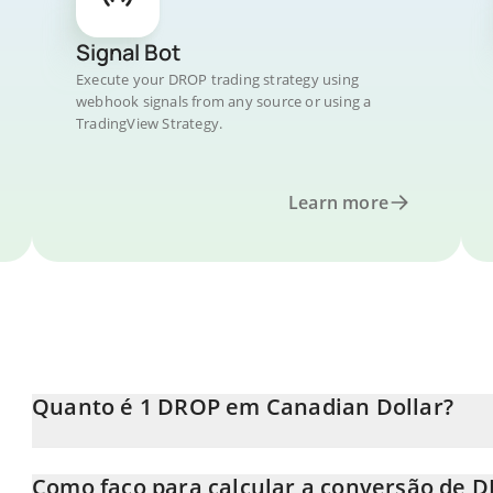
Signal Bot
Execute your DROP trading strategy using
webhook signals from any source or using a
TradingView Strategy.
Learn more
Quanto é 1 DROP em Canadian Dollar?
O preço do DROP em CAD está em constante mudança.
Como faço para calcular a conversão de 