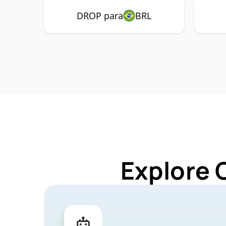
DROP para
BRL
Explore 