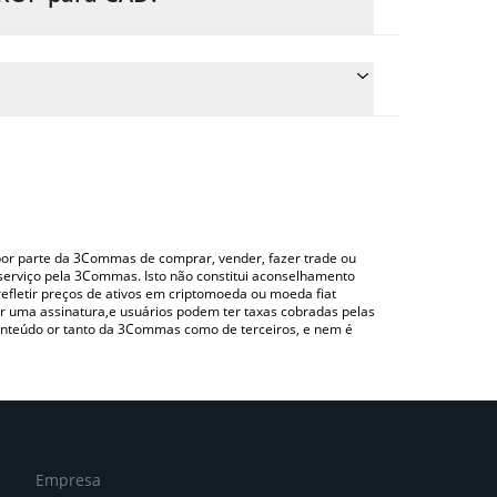
eço de conversão do DROP para CAD simplesmente
nverterá automaticamente o valor em Canadian
do uma plataforma de troca Crypto Exchange ou P2P
ra verificar o último preço de DROP nas principais
o por parte da 3Commas de comprar, vender, fazer trade ou
serviço pela 3Commas. Isto não constitui aconselhamento
efletir preços de ativos em criptomoeda ou moeda fiat
 uma assinatura,e usuários podem ter taxas cobradas pelas
conteúdo or tanto da 3Commas como de terceiros, e nem é
Empresa