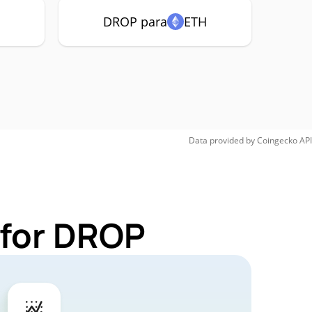
DROP para
ETH
Data provided by
Coingecko
API
 for DROP