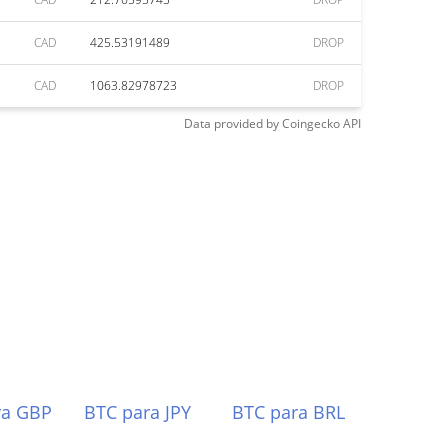
CAD
425.53191489
DROP
CAD
1063.82978723
DROP
Data provided by
Coingecko
API
ra GBP
BTC para JPY
BTC para BRL