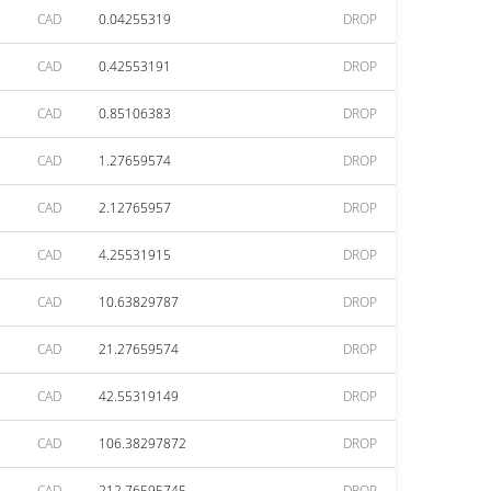
CAD
0.04255319
DROP
CAD
0.42553191
DROP
CAD
0.85106383
DROP
CAD
1.27659574
DROP
CAD
2.12765957
DROP
CAD
4.25531915
DROP
CAD
10.63829787
DROP
CAD
21.27659574
DROP
CAD
42.55319149
DROP
CAD
106.38297872
DROP
CAD
212.76595745
DROP