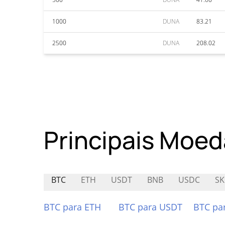
1000
DUNA
83.21
2500
DUNA
208.02
Principais Moed
BTC
ETH
USDT
BNB
USDC
SK
BTC para ETH
BTC para USDT
BTC pa