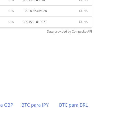
KRW
12018.36406028
DUNA
KRW
30045.91015071
DUNA
Data provided by
Coingecko
API
ra GBP
BTC para JPY
BTC para BRL