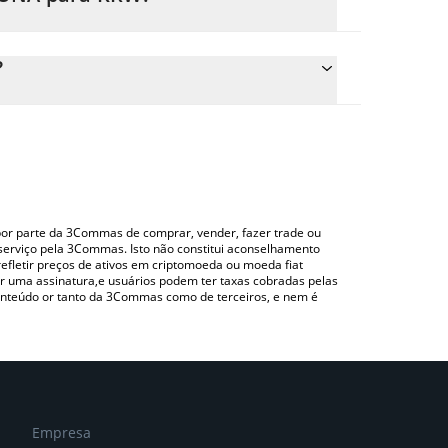
 preço de conversão do DUNA para KRW
respondente e converterá automaticamente o valor
?
do uma plataforma de troca Crypto Exchange ou
 para verificar o último preço de DUNA AI nas
o por parte da 3Commas de comprar, vender, fazer trade ou
serviço pela 3Commas. Isto não constitui aconselhamento
efletir preços de ativos em criptomoeda ou moeda fiat
 uma assinatura,e usuários podem ter taxas cobradas pelas
conteúdo or tanto da 3Commas como de terceiros, e nem é
Empresa