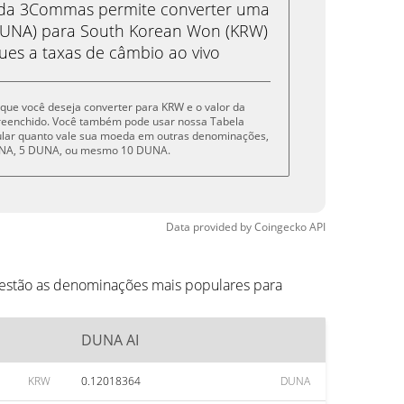
eda 3Commas permite converter uma
UNA) para South Korean Won (KRW)
ues a taxas de câmbio ao vivo
 que você deseja converter para KRW e o valor da
reenchido. Você também pode usar nossa Tabela
cular quanto vale sua moeda em outras denominações,
DUNA, 5 DUNA, ou mesmo 10 DUNA.
Data provided by
Coingecko
API
 estão as denominações mais populares para
DUNA AI
KRW
0.12018364
DUNA