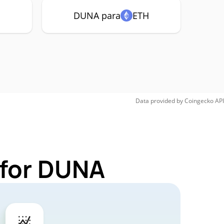
C
DUNA para
ETH
Data provided by
Coingecko
API
 for DUNA