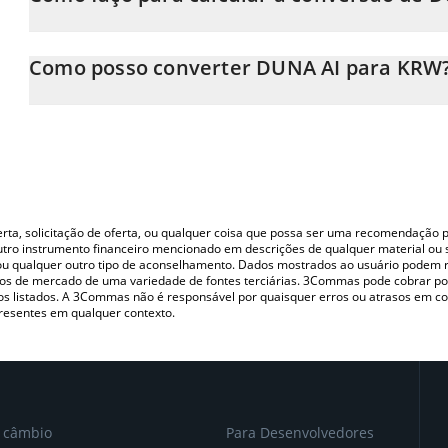
Neste momento, 1 DUNA AI equivale a 0.083206 KRW
A Calculadora DUNA AI 3Commas permite calcular facilmente o
simplesmente inserindo a quantidade de DUNA AI no campo cor
Como posso converter DUNA AI para KRW
em South Korean Won (KRW).
A maneira mais comum de converter o DUNA para KRW é utilizan
Você também pode usar nossa tabela de preços de DUNA AI acima
P2P (pessoa a pessoa) como LocalBitcoins, etc.
principais moedas fiat e criptográficas.
oferta, solicitação de oferta, ou qualquer coisa que possa ser uma recomendaçã
utro instrumento financeiro mencionado em descrições de qualquer material ou 
, ou qualquer outro tipo de aconselhamento. Dados mostrados ao usuário podem r
s de mercado de uma variedade de fontes terciárias. 3Commas pode cobrar por
vos listados. A 3Commas não é responsável por quaisquer erros ou atrasos em 
resentes em qualquer contexto.
e câmbio
Para Desenvolvedores