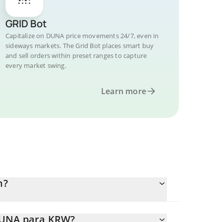
GRID Bot
Capitalize on DUNA price movements 24/7, even in
sideways markets. The Grid Bot places smart buy
and sell orders within preset ranges to capture
every market swing.
Learn more
n?
 DUNA para KRW?