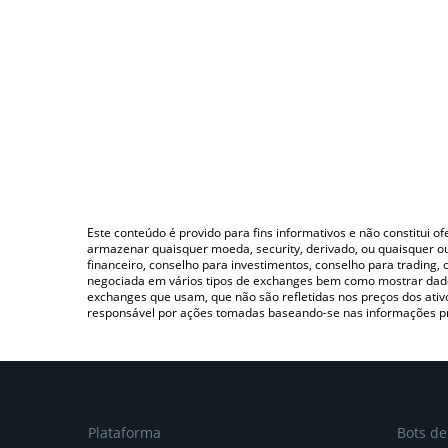
Este conteúdo é provido para fins informativos e não constitui 
armazenar quaisquer moeda, security, derivado, ou quaisquer o
financeiro, conselho para investimentos, conselho para trading
negociada em vários tipos de exchanges bem como mostrar dado
exchanges que usam, que não são refletidas nos preços dos ati
responsável por ações tomadas baseando-se nas informações p
Plataforma
Bots d