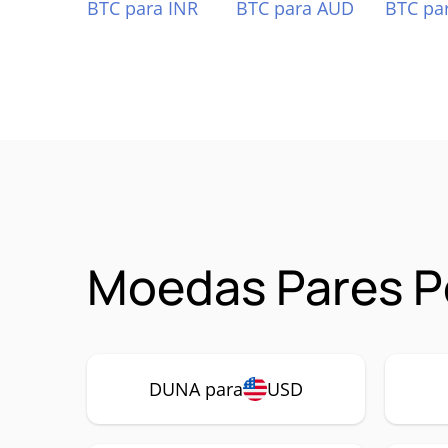
BTC para INR
BTC para AUD
BTC pa
Moedas Pares P
DUNA para
USD