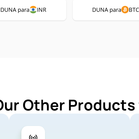
DUNA para
INR
DUNA para
BT
Our Other Products