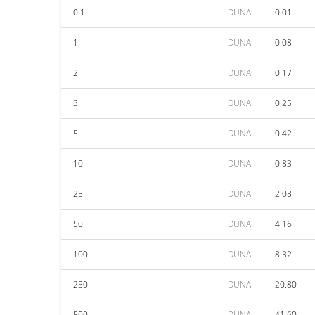
0.1
DUNA
0.01
1
DUNA
0.08
2
DUNA
0.17
3
DUNA
0.25
5
DUNA
0.42
10
DUNA
0.83
25
DUNA
2.08
50
DUNA
4.16
100
DUNA
8.32
250
DUNA
20.80
500
DUNA
41.60