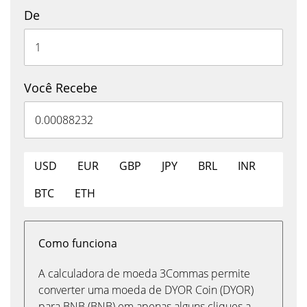
De
Você Recebe
USD
EUR
GBP
JPY
BRL
INR
BTC
ETH
Como funciona
A calculadora de moeda 3Commas permite
converter uma moeda de DYOR Coin (DYOR)
para BNB (BNB) em apenas alguns cliques a