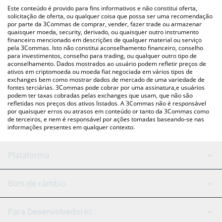
(pessoa a pessoa) como LocalBitcoins, etc.
acima para verificar o último preço de DYOR Coin nas principais
Este conteúdo é provido para fins informativos e não constitui oferta,
moedas fiat e criptográficas.
solicitação de oferta, ou qualquer coisa que possa ser uma recomendação
por parte da 3Commas de comprar, vender, fazer trade ou armazenar
quaisquer moeda, security, derivado, ou quaisquer outro instrumento
financeiro mencionado em descrições de qualquer material ou serviço
pela 3Commas. Isto não constitui aconselhamento financeiro, conselho
para investimentos, conselho para trading, ou qualquer outro tipo de
aconselhamento. Dados mostrados ao usuário podem refletir preços de
ativos em criptomoeda ou moeda fiat negociada em vários tipos de
exchanges bem como mostrar dados de mercado de uma variedade de
fontes terciárias. 3Commas pode cobrar por uma assinatura,e usuários
podem ter taxas cobradas pelas exchanges que usam, que não são
refletidas nos preços dos ativos listados. A 3Commas não é responsável
por quaisquer erros ou atrasos em conteúdo or tanto da 3Commas como
de terceiros, e nem é responsável por ações tomadas baseando-se nas
informações presentes em qualquer contexto.
Plataforma
Bot GRID
Status do sistema
Bots de câmbio
Bots DCA
Backtesting
Binance
BitMEX
Para Desenvolvedores