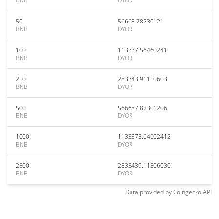
BNB
DYOR
50
56668.78230121
BNB
DYOR
100
113337.56460241
BNB
DYOR
250
283343.91150603
BNB
DYOR
500
566687.82301206
BNB
DYOR
1000
1133375.64602412
BNB
DYOR
2500
2833439.11506030
BNB
DYOR
Data provided by
Coingecko
API