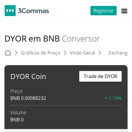
Registrar
DYOR em BNB
Conversor
Gráficos de Preço
Visão Geral
Exchange
DYOR Coin
Trade de DYOR
Preço
BNB
0.00088232
+ 1.10%
Volume
BNB
0