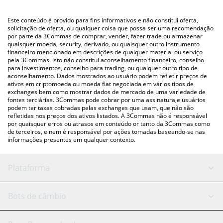
utilizando uma plataforma de troca Crypto Exchange ou P2P
Você também pode usar nossa tabela de preços de DYOR Coin
(pessoa a pessoa) como LocalBitcoins, etc.
acima para verificar o último preço de DYOR Coin nas principais
Este conteúdo é provido para fins informativos e não constitui oferta,
moedas fiat e criptográficas.
solicitação de oferta, ou qualquer coisa que possa ser uma recomendação
por parte da 3Commas de comprar, vender, fazer trade ou armazenar
quaisquer moeda, security, derivado, ou quaisquer outro instrumento
financeiro mencionado em descrições de qualquer material ou serviço
pela 3Commas. Isto não constitui aconselhamento financeiro, conselho
para investimentos, conselho para trading, ou qualquer outro tipo de
aconselhamento. Dados mostrados ao usuário podem refletir preços de
ativos em criptomoeda ou moeda fiat negociada em vários tipos de
exchanges bem como mostrar dados de mercado de uma variedade de
fontes terciárias. 3Commas pode cobrar por uma assinatura,e usuários
podem ter taxas cobradas pelas exchanges que usam, que não são
refletidas nos preços dos ativos listados. A 3Commas não é responsável
por quaisquer erros ou atrasos em conteúdo or tanto da 3Commas como
de terceiros, e nem é responsável por ações tomadas baseando-se nas
informações presentes em qualquer contexto.
Plataforma
Bot GRID
Status do sistema
Bots de câmbio
Bots DCA
Backtesting