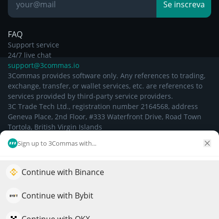
Base de
Se inscreva
Conhecimento
FAQ
Support service
24/7 live chat
support@3commas.io
3Commas provides software only. Any references to trading,
exchange, transfer, or wallet services, etc. are references to
services provided by third-party service providers.
3C Trade Tech Ltd., registration number 2164568, address
Geneva Place, 2nd Floor, #333 Waterfront Drive, Road Town
Tortola, British Virgin Islands
Sign up to 3Commas with...
©
2026
Continue with Binance
Impulsione o crescimento do seu portfólio com IA
QuantPilot é uma plataforma completa de estratégias onde
Continue with Bybit
agentes autônomos criam, fazem backtest e otimizam suas
estratégias e conduzem pesquisas de mercado