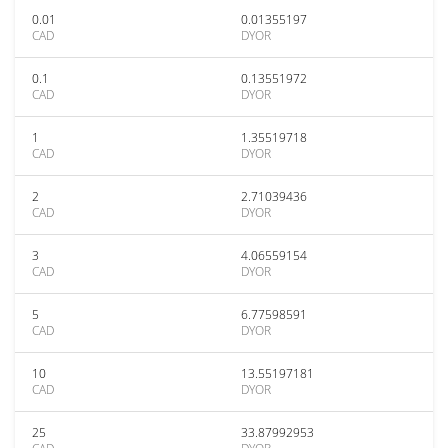
0.01
0.01355197
CAD
DYOR
0.1
0.13551972
CAD
DYOR
1
1.35519718
CAD
DYOR
2
2.71039436
CAD
DYOR
3
4.06559154
CAD
DYOR
5
6.77598591
CAD
DYOR
10
13.55197181
CAD
DYOR
25
33.87992953