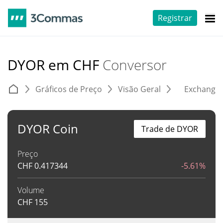
Registrar
DYOR em CHF
Conversor
Gráficos de Preço
Visão Geral
Exchange
DYOR Coin
Trade de DYOR
Preço
CHF
0.417344
-5.61%
Volume
CHF
155