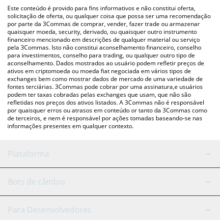
(pessoa a pessoa) como LocalBitcoins, etc.
acima para verificar o último preço de DYOR Coin nas principais
Este conteúdo é provido para fins informativos e não constitui oferta,
moedas fiat e criptográficas.
solicitação de oferta, ou qualquer coisa que possa ser uma recomendação
por parte da 3Commas de comprar, vender, fazer trade ou armazenar
quaisquer moeda, security, derivado, ou quaisquer outro instrumento
financeiro mencionado em descrições de qualquer material ou serviço
pela 3Commas. Isto não constitui aconselhamento financeiro, conselho
para investimentos, conselho para trading, ou qualquer outro tipo de
aconselhamento. Dados mostrados ao usuário podem refletir preços de
ativos em criptomoeda ou moeda fiat negociada em vários tipos de
exchanges bem como mostrar dados de mercado de uma variedade de
fontes terciárias. 3Commas pode cobrar por uma assinatura,e usuários
podem ter taxas cobradas pelas exchanges que usam, que não são
refletidas nos preços dos ativos listados. A 3Commas não é responsável
por quaisquer erros ou atrasos em conteúdo or tanto da 3Commas como
de terceiros, e nem é responsável por ações tomadas baseando-se nas
informações presentes em qualquer contexto.
Plataforma
Bot GRID
Status do sistema
Bots de câmbio
Bots DCA
Backtesting
Binance
BitMEX
Para Desenvolvedores