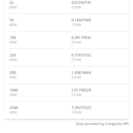
25
0.07293733
KRW
ETHW
50
0.14587466
KRW
ETHW
100
0.29174933
KRW
ETHW
250
0.72937332
KRW
ETHW
500
1.45874664
KRW
ETHW
1000
2.91749329
KRW
ETHW
2500
7.29373322
KRW
ETHW
Data provided by
Coingecko
API