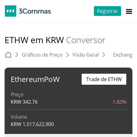
Registrar
ETHW em KRW
Conversor
Gráficos de Preço
Visão Geral
Exchange
EthereumPoW
Trade de ETHW
Preço
KRW
342.76
-1.83%
Volume
KRW
1,517,622,900