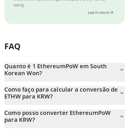
swing.
Learn more
FAQ
Quanto é 1 EthereumPoW em South
Korean Won?
O preço do EthereumPoW em KRW está em constante
Como faço para calcular a conversão de
mudança.
ETHW para KRW?
Neste momento, 1 EthereumPoW equivale a 342.76 KRW
A Calculadora EthereumPoW 3Commas permite calcular
Como posso converter EthereumPoW
facilmente o preço de conversão do ETHW para KRW
para KRW?
simplesmente inserindo a quantidade de EthereumPoW no
campo correspondente e converterá automaticamente o valor