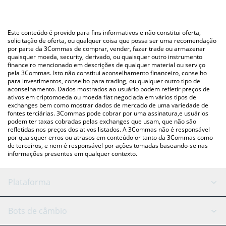
A maneira mais comum de converter o ETHW para KRW é
em South Korean Won (KRW).
utilizando uma plataforma de troca Crypto Exchange ou P2P
(pessoa a pessoa) como LocalBitcoins, etc.
Você também pode usar nossa tabela de preços de
Este conteúdo é provido para fins informativos e não constitui oferta,
EthereumPoW acima para verificar o último preço de
solicitação de oferta, ou qualquer coisa que possa ser uma recomendação
por parte da 3Commas de comprar, vender, fazer trade ou armazenar
EthereumPoW nas principais moedas fiat e criptográficas.
quaisquer moeda, security, derivado, ou quaisquer outro instrumento
financeiro mencionado em descrições de qualquer material ou serviço
pela 3Commas. Isto não constitui aconselhamento financeiro, conselho
para investimentos, conselho para trading, ou qualquer outro tipo de
aconselhamento. Dados mostrados ao usuário podem refletir preços de
ativos em criptomoeda ou moeda fiat negociada em vários tipos de
exchanges bem como mostrar dados de mercado de uma variedade de
fontes terciárias. 3Commas pode cobrar por uma assinatura,e usuários
podem ter taxas cobradas pelas exchanges que usam, que não são
refletidas nos preços dos ativos listados. A 3Commas não é responsável
por quaisquer erros ou atrasos em conteúdo or tanto da 3Commas como
de terceiros, e nem é responsável por ações tomadas baseando-se nas
informações presentes em qualquer contexto.
Plataforma
Bot GRID
Status do sistema
Bots de câmbio