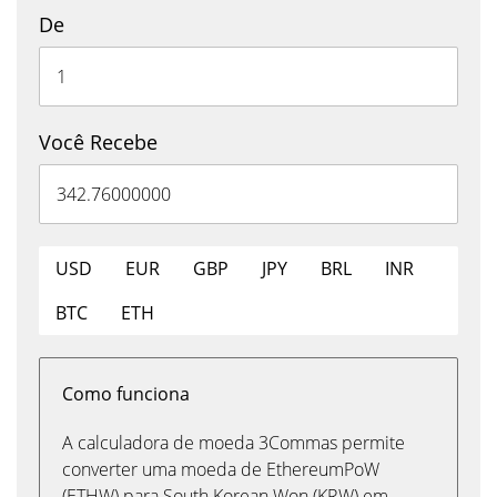
De
Você Recebe
USD
EUR
GBP
JPY
BRL
INR
BTC
ETH
Como funciona
A calculadora de moeda 3Commas permite
converter uma moeda de EthereumPoW
(ETHW) para South Korean Won (KRW) em