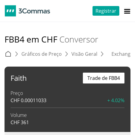
Registrar
FBB4 em CHF
Conversor
Gráficos de Preço
Visão Geral
Exchange
Faith
Trade de FBB4
Preço
CHF
0.00011033
+ 4.02%
Volume
CHF
361