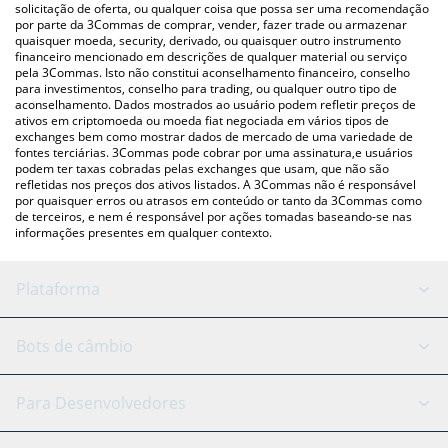
para verificar o último preço de Faith nas principais moedas fiat
solicitação de oferta, ou qualquer coisa que possa ser uma recomendação
por parte da 3Commas de comprar, vender, fazer trade ou armazenar
e criptográficas.
quaisquer moeda, security, derivado, ou quaisquer outro instrumento
financeiro mencionado em descrições de qualquer material ou serviço
pela 3Commas. Isto não constitui aconselhamento financeiro, conselho
para investimentos, conselho para trading, ou qualquer outro tipo de
aconselhamento. Dados mostrados ao usuário podem refletir preços de
ativos em criptomoeda ou moeda fiat negociada em vários tipos de
exchanges bem como mostrar dados de mercado de uma variedade de
fontes terciárias. 3Commas pode cobrar por uma assinatura,e usuários
podem ter taxas cobradas pelas exchanges que usam, que não são
refletidas nos preços dos ativos listados. A 3Commas não é responsável
por quaisquer erros ou atrasos em conteúdo or tanto da 3Commas como
de terceiros, e nem é responsável por ações tomadas baseando-se nas
informações presentes em qualquer contexto.
Plataforma
Bot GRID
Status do sistema
Bots de câmbio
Bots DCA
Backtesting
Binance
BitMEX
Para Desenvolvedores
Signal Bot
Assistente de IA
Bitstamp
Kraken