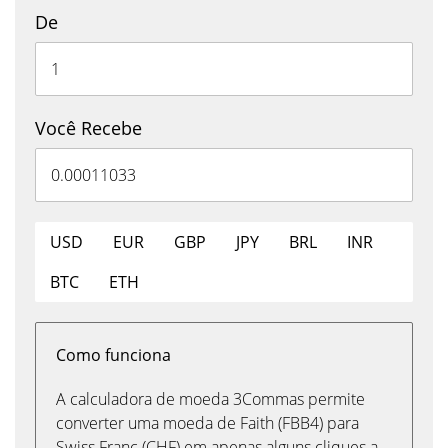
De
Você Recebe
USD
EUR
GBP
JPY
BRL
INR
BTC
ETH
Como funciona
A calculadora de moeda 3Commas permite
converter uma moeda de Faith (FBB4) para
Swiss Franc (CHF) em apenas alguns cliques a