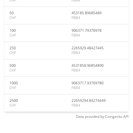
CHF
FBB4
50
453185.89685489
CHF
FBB4
100
906371.79370978
CHF
FBB4
250
2265929.48427445
CHF
FBB4
500
4531858.96854890
CHF
FBB4
1000
9063717.93709780
CHF
FBB4
2500
22659294.84274449
CHF
FBB4
Data provided by
Coingecko
API