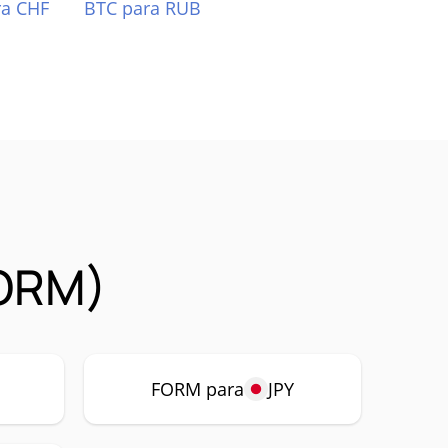
ra CHF
BTC para RUB
FORM)
P
FORM para
JPY