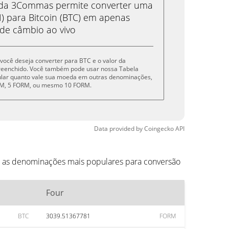
eda 3Commas permite converter uma
 para Bitcoin (BTC) em apenas
 de câmbio ao vivo
e você deseja converter para BTC e o valor da
reenchido. Você também pode usar nossa Tabela
cular quanto vale sua moeda em outras denominações,
ORM, 5 FORM, ou mesmo 10 FORM.
Data provided by
Coingecko
API
o as denominações mais populares para conversão
Four
BTC
3039.51367781
FORM