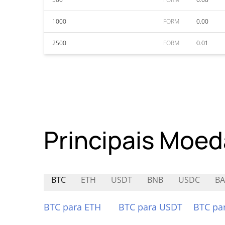
1000
FORM
0.00
2500
FORM
0.01
Principais Moed
BTC
ETH
USDT
BNB
USDC
BA
BTC para ETH
BTC para USDT
BTC pa