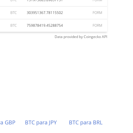
BTC
303951367.78115502
FORM
BTC
759878419.45288754
FORM
Data provided by
Coingecko
API
ra GBP
BTC para JPY
BTC para BRL