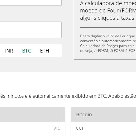
A calculadora de mo
moeda de Four (FORM)
alguns cliques a taxas
Basta digitar o valor de Four qu
conversão é automaticamente p
Calculadora de Preços para cal
INR
BTC
ETH
ou seja, .1 FORM, .5 FORM, 1 F
três minutos e é automaticamente exibido em BTC. Abaixo estã
Bitcoin
BTC
0.01