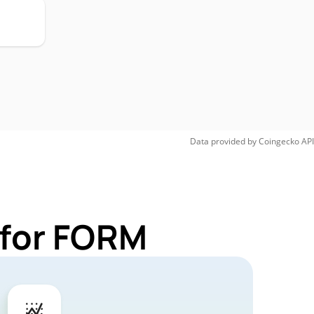
Data provided by
Coingecko
API
 for FORM