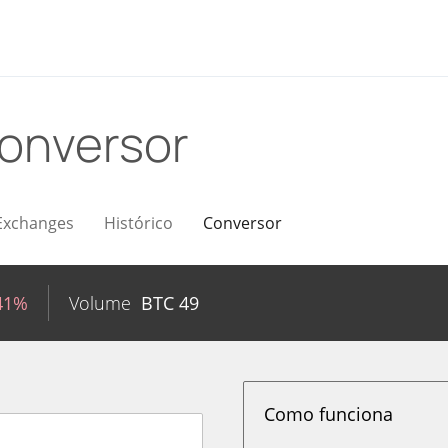
onversor
Exchanges
Histórico
Conversor
41%
Volume
BTC
49
Como funciona