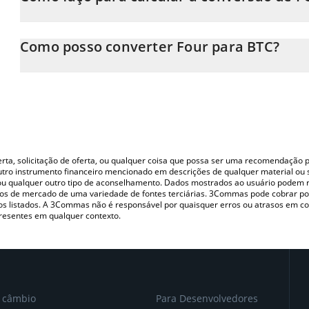
Neste momento, 1 Four equivale a 0.00000329 BTC
A Calculadora Four 3Commas permite calcular facilmente o pre
inserindo a quantidade de Four no campo correspondente e conv
Como posso converter Four para BTC?
Você também pode usar nossa tabela de preços de Four acima para
A maneira mais comum de converter o FORM para BTC é utilizan
moedas fiat e criptográficas.
(pessoa a pessoa) como LocalBitcoins, etc.
oferta, solicitação de oferta, ou qualquer coisa que possa ser uma recomendaçã
utro instrumento financeiro mencionado em descrições de qualquer material ou 
, ou qualquer outro tipo de aconselhamento. Dados mostrados ao usuário podem r
s de mercado de uma variedade de fontes terciárias. 3Commas pode cobrar por
vos listados. A 3Commas não é responsável por quaisquer erros ou atrasos em 
resentes em qualquer contexto.
e câmbio
Para Desenvolvedores