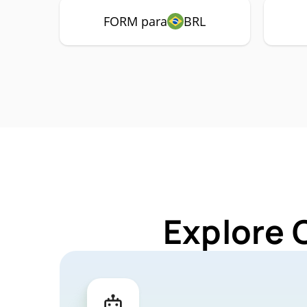
FORM para
BRL
Explore 