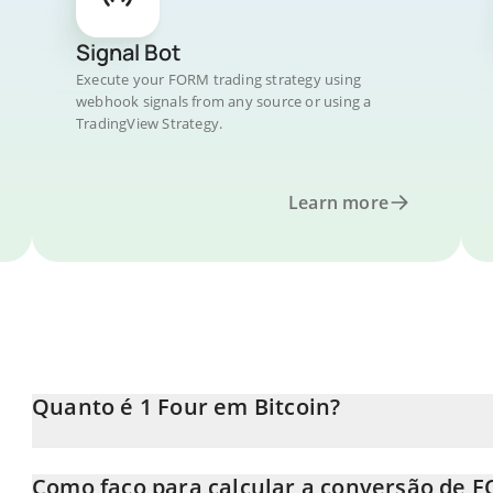
Signal Bot
Execute your FORM trading strategy using
webhook signals from any source or using a
TradingView Strategy.
Learn more
Quanto é 1 Four em Bitcoin?
O preço do Four em BTC está em constante mudança.
Como faço para calcular a conversão de 