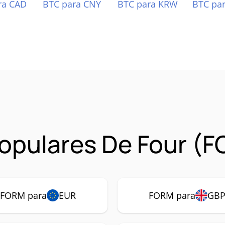
ra CAD
BTC para CNY
BTC para KRW
BTC pa
opulares De Four (
FORM para
EUR
FORM para
GB