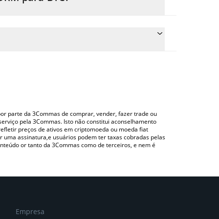
ço de conversão do FORM para BTC simplesmente
erterá automaticamente o valor em Bitcoin (BTC).
 verificar o último preço de Four nas principais
do uma plataforma de troca Crypto Exchange ou P2P
o por parte da 3Commas de comprar, vender, fazer trade ou
serviço pela 3Commas. Isto não constitui aconselhamento
efletir preços de ativos em criptomoeda ou moeda fiat
 uma assinatura,e usuários podem ter taxas cobradas pelas
conteúdo or tanto da 3Commas como de terceiros, e nem é
Empresa