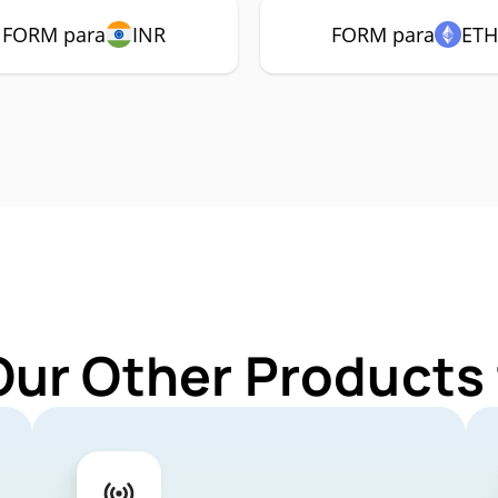
FORM para
INR
FORM para
ETH
Our Other Products