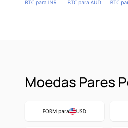
BTC para INR
BTC para AUD
BTC pa
Moedas Pares P
FORM para
USD