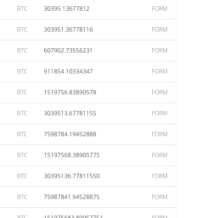
BTC
30395.13677812
FORM
BTC
303951.36778116
FORM
BTC
607902.73556231
FORM
BTC
911854.10334347
FORM
BTC
1519756.83890578
FORM
BTC
3039513.67781155
FORM
BTC
7598784.19452888
FORM
BTC
15197568.38905775
FORM
BTC
30395136.77811550
FORM
BTC
75987841.94528875
FORM
BTC
151975683.89057751
FORM