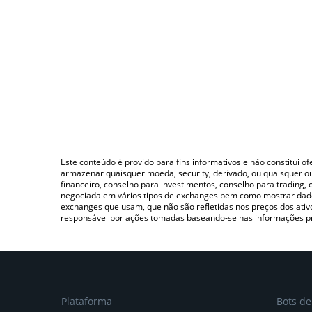
Este conteúdo é provido para fins informativos e não constitui 
armazenar quaisquer moeda, security, derivado, ou quaisquer o
financeiro, conselho para investimentos, conselho para trading
negociada em vários tipos de exchanges bem como mostrar dado
exchanges que usam, que não são refletidas nos preços dos ati
responsável por ações tomadas baseando-se nas informações p
Plataforma
Bots d