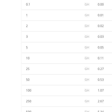
0.1
GH
0.00
1
GH
0.01
2
GH
0.02
3
GH
0.03
5
GH
0.05
10
GH
0.11
25
GH
0.27
50
GH
0.53
100
GH
1.07
250
GH
2.67
500
GH
5.34