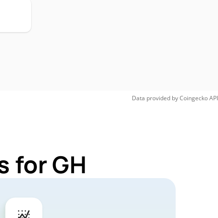
Data provided by
Coingecko
API
s for GH