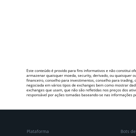
Este conteúdo é provido para fins informativos e não constitui 
armazenar quaisquer moeda, security, derivado, ou quaisquer o
financeiro, conselho para investimentos, conselho para trading
negociada em vários tipos de exchanges bem como mostrar dado
exchanges que usam, que não são refletidas nos preços dos ati
responsável por ações tomadas baseando-se nas informações p
Plataforma
Bots d