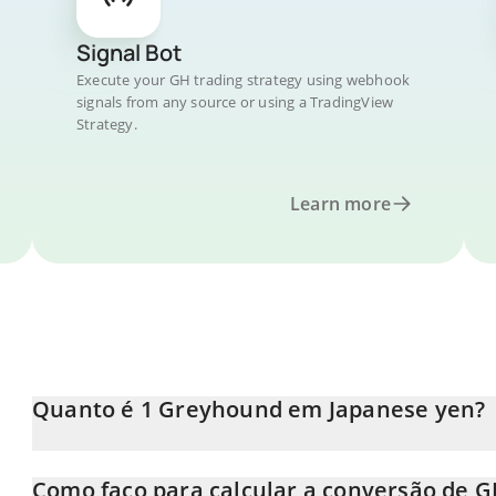
Signal Bot
Execute your GH trading strategy using webhook
signals from any source or using a TradingView
Strategy.
Learn more
Quanto é 1 Greyhound em Japanese yen?
O preço do Greyhound em JPY está em constante mudança.
Como faço para calcular a conversão de G