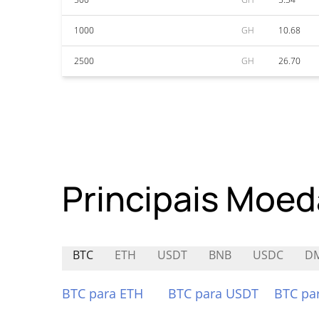
1000
GH
10.68
2500
GH
26.70
Principais Moed
BTC
ETH
USDT
BNB
USDC
D
BTC para ETH
BTC para USDT
BTC pa