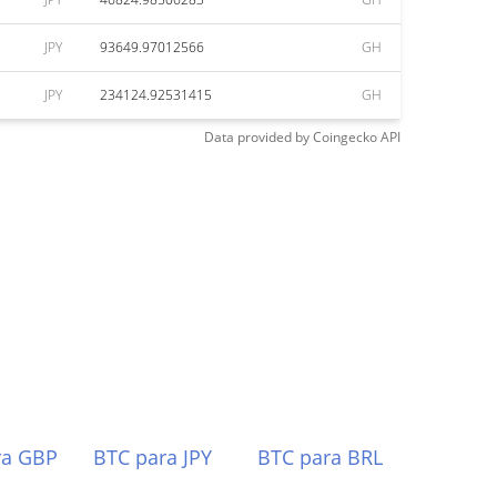
JPY
93649.97012566
GH
JPY
234124.92531415
GH
Data provided by
Coingecko
API
ra GBP
BTC para JPY
BTC para BRL