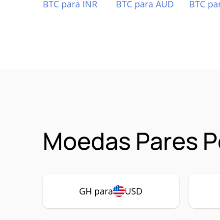
BTC para INR
BTC para AUD
BTC pa
Moedas Pares P
GH para
USD