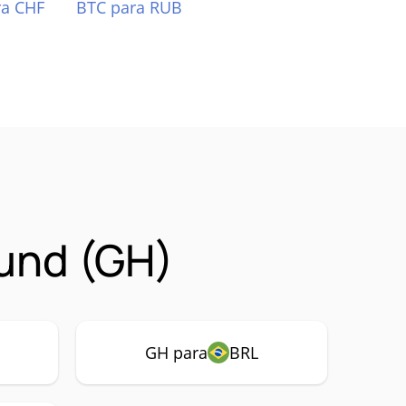
ra CHF
BTC para RUB
und (GH)
GH para
BRL