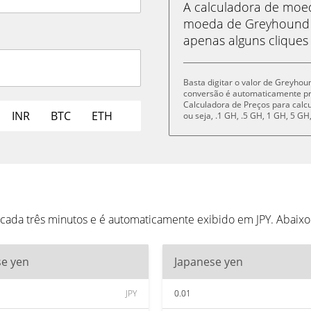
A calculadora de mo
moeda de Greyhound (
apenas alguns cliques
Basta digitar o valor de Greyhou
conversão é automaticamente p
Calculadora de Preços para cal
INR
BTC
ETH
ou seja, .1 GH, .5 GH, 1 GH, 5 
cada três minutos e é automaticamente exibido em JPY. Abaix
se yen
Japanese yen
JPY
0.01