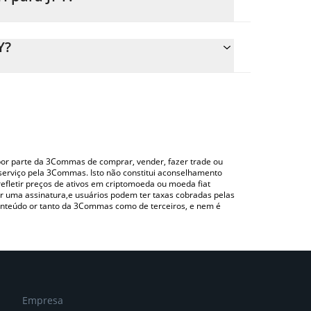
o preço de conversão do GH para JPY simplesmente
 e converterá automaticamente o valor em Japanese
Y?
uma plataforma de troca Crypto Exchange ou P2P
ima para verificar o último preço de Greyhound nas
o por parte da 3Commas de comprar, vender, fazer trade ou
serviço pela 3Commas. Isto não constitui aconselhamento
efletir preços de ativos em criptomoeda ou moeda fiat
 uma assinatura,e usuários podem ter taxas cobradas pelas
conteúdo or tanto da 3Commas como de terceiros, e nem é
Empresa