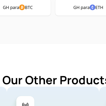
GH para
BTC
GH para
ETH
 Our Other Product