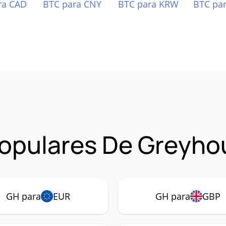
ra CAD
BTC para CNY
BTC para KRW
BTC pa
opulares De Greyho
GH para
EUR
GH para
GBP