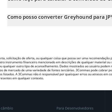
Neste momento, 1 Greyhound equivale a 0.01067806 JPY
A Calculadora Greyhound 3Commas permite calcular facilmente 
inserindo a quantidade de Greyhound no campo correspondente
Como posso converter Greyhound para JP
yen (JPY).
A maneira mais comum de converter o GH para JPY é utilizando 
Você também pode usar nossa tabela de preços de Greyhound ac
(pessoa a pessoa) como LocalBitcoins, etc.
principais moedas fiat e criptográficas.
oferta, solicitação de oferta, ou qualquer coisa que possa ser uma recomendaçã
utro instrumento financeiro mencionado em descrições de qualquer material ou 
, ou qualquer outro tipo de aconselhamento. Dados mostrados ao usuário podem r
s de mercado de uma variedade de fontes terciárias. 3Commas pode cobrar por
vos listados. A 3Commas não é responsável por quaisquer erros ou atrasos em 
resentes em qualquer contexto.
e câmbio
Para Desenvolvedores