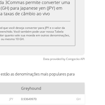
eda 3Commas permite converter uma
GH) para Japanese yen (JPY) em
 a taxas de câmbio ao vivo
nd que você deseja converter para JPY e o valor da
reenchido. Você também pode usar nossa Tabela
cular quanto vale sua moeda em outras denominações,
GH, ou mesmo 10 GH.
Data provided by
Coingecko
API
o estão as denominações mais populares para
Greyhound
JPY
0.93649970
GH