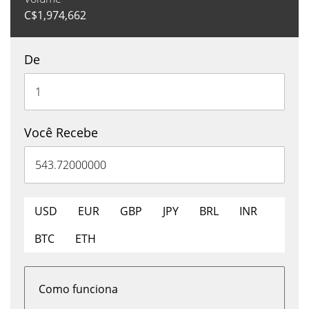
C$
1,974,662
De
Você Recebe
USD
EUR
GBP
JPY
BRL
INR
BTC
ETH
Como funciona