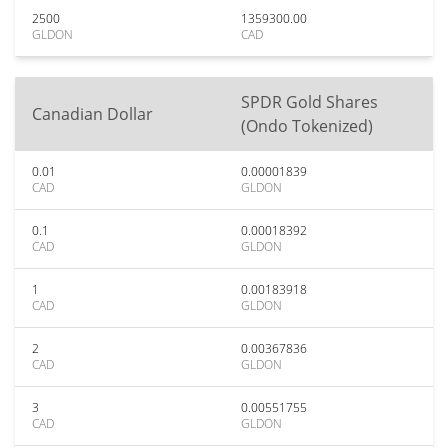
2500
1359300.00
GLDON
CAD
SPDR Gold Shares
Canadian Dollar
(Ondo Tokenized)
0.01
0.00001839
CAD
GLDON
0.1
0.00018392
CAD
GLDON
1
0.00183918
CAD
GLDON
2
0.00367836
CAD
GLDON
3
0.00551755
CAD
GLDON