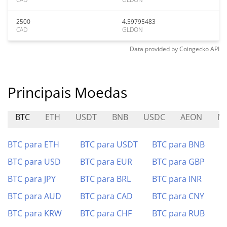
2500
4.59795483
CAD
GLDON
Data provided by
Coingecko
API
Principais Moedas
BTC
ETH
USDT
BNB
USDC
AEON
M
BTC para ETH
BTC para USDT
BTC para BNB
BTC para USD
BTC para EUR
BTC para GBP
BTC para JPY
BTC para BRL
BTC para INR
BTC para AUD
BTC para CAD
BTC para CNY
BTC para KRW
BTC para CHF
BTC para RUB