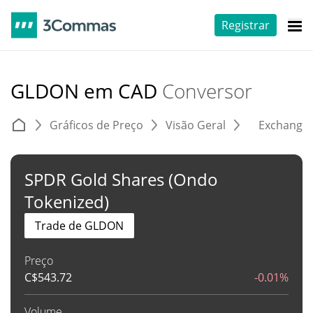
Registrar
GLDON em CAD
Conversor
Gráficos de Preço
Visão Geral
Exchange
SPDR Gold Shares (Ondo
Tokenized)
Trade de GLDON
Preço
C$
543.72
-0.01%
Volume