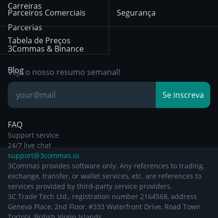
HTX
BNB
Trading
Carreiras
Privacy Notice from
Parceiros Comerciais
Segurança
December 29th 2024
Bybit
Position Trading
Parcerias
Tabela de Preços
Other Legal
Day Trading
3Commas & Binance
Documentation
Breakout Trading
Blog
Veja o nosso resumo semanal!
Base de
Se inscreva
Conhecimento
FAQ
Support service
24/7 live chat
support@3commas.io
3Commas provides software only. Any references to trading,
exchange, transfer, or wallet services, etc. are references to
services provided by third-party service providers.
3C Trade Tech Ltd., registration number 2164568, address
Geneva Place, 2nd Floor, #333 Waterfront Drive, Road Town
Tortola, British Virgin Islands