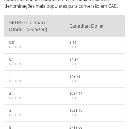
denominações mais populares para conversão em CAD.
SPDR Gold Shares
Canadian Dollar
(Ondo Tokenized)
0.01
5.44
GLDON
CAD
0.1
54.37
GLDON
CAD
1
543.72
GLDON
CAD
2
1087.44
GLDON
CAD
3
1631.16
GLDON
CAD
5
2718.60