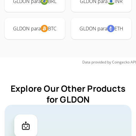
GLDON para
BRL
GLDON para
INR
GLDON para
BTC
GLDON para
ETH
Data provided by
Coingecko
API
Explore Our Other Products
for GLDON