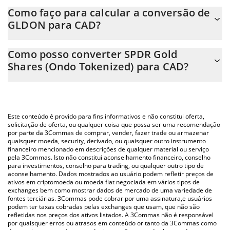
O preço do SPDR Gold Shares (Ondo Tokenized) em CAD está
Como faço para calcular a conversão de
em constante mudança.
GLDON para CAD?
Neste momento, 1 SPDR Gold Shares (Ondo Tokenized) equivale
A Calculadora SPDR Gold Shares (Ondo Tokenized) 3Commas
a 543.72 CAD
Como posso converter SPDR Gold
permite calcular facilmente o preço de conversão do GLDON
Shares (Ondo Tokenized) para CAD?
para CAD simplesmente inserindo a quantidade de SPDR Gold
Shares (Ondo Tokenized) no campo correspondente e
A maneira mais comum de converter o GLDON para CAD é
converterá automaticamente o valor em Canadian Dollar (CAD).
utilizando uma plataforma de troca Crypto Exchange ou P2P
(pessoa a pessoa) como LocalBitcoins, etc.
Você também pode usar nossa tabela de preços de SPDR Gold
Este conteúdo é provido para fins informativos e não constitui oferta,
Shares (Ondo Tokenized) acima para verificar o último preço de
solicitação de oferta, ou qualquer coisa que possa ser uma recomendação
por parte da 3Commas de comprar, vender, fazer trade ou armazenar
SPDR Gold Shares (Ondo Tokenized) nas principais moedas fiat
quaisquer moeda, security, derivado, ou quaisquer outro instrumento
e criptográficas.
financeiro mencionado em descrições de qualquer material ou serviço
pela 3Commas. Isto não constitui aconselhamento financeiro, conselho
para investimentos, conselho para trading, ou qualquer outro tipo de
aconselhamento. Dados mostrados ao usuário podem refletir preços de
ativos em criptomoeda ou moeda fiat negociada em vários tipos de
exchanges bem como mostrar dados de mercado de uma variedade de
fontes terciárias. 3Commas pode cobrar por uma assinatura,e usuários
podem ter taxas cobradas pelas exchanges que usam, que não são
refletidas nos preços dos ativos listados. A 3Commas não é responsável
por quaisquer erros ou atrasos em conteúdo or tanto da 3Commas como