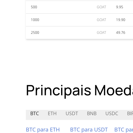
500
GOAT
9.95
1000
GOAT
19.90
2500
GOAT
49.76
Principais Moed
BTC
ETH
USDT
BNB
USDC
BI
BTC para ETH
BTC para USDT
BTC pa