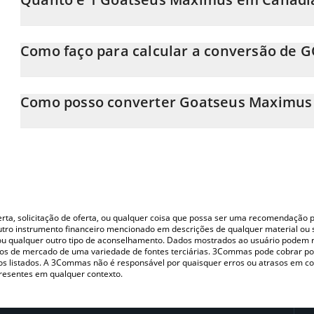
O preço do Goatseus Maximus em CAD está em constante muda
Como faço para calcular a conversão de 
Neste momento, 1 Goatseus Maximus equivale a 0.0199023 CA
A Calculadora Goatseus Maximus 3Commas permite calcular fac
simplesmente inserindo a quantidade de Goatseus Maximus no 
Como posso converter Goatseus Maximus
automaticamente o valor em Canadian Dollar (CAD).
A maneira mais comum de converter o GOAT para CAD é utilizan
Você também pode usar nossa tabela de preços de Goatseus Maxi
(pessoa a pessoa) como LocalBitcoins, etc.
Goatseus Maximus nas principais moedas fiat e criptográficas.
oferta, solicitação de oferta, ou qualquer coisa que possa ser uma recomendaçã
utro instrumento financeiro mencionado em descrições de qualquer material ou 
, ou qualquer outro tipo de aconselhamento. Dados mostrados ao usuário podem r
s de mercado de uma variedade de fontes terciárias. 3Commas pode cobrar por
vos listados. A 3Commas não é responsável por quaisquer erros ou atrasos em 
resentes em qualquer contexto.