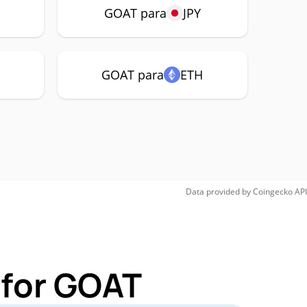
P
GOAT para
JPY
GOAT para
ETH
Data provided by
Coingecko
API
 for GOAT