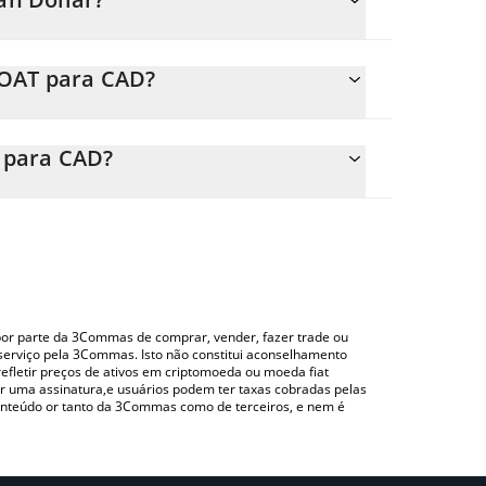
nça.
GOAT para CAD?
D
ilmente o preço de conversão do GOAT para CAD
campo correspondente e converterá
 para CAD?
do uma plataforma de troca Crypto Exchange ou P2P
mus acima para verificar o último preço de
o por parte da 3Commas de comprar, vender, fazer trade ou
serviço pela 3Commas. Isto não constitui aconselhamento
efletir preços de ativos em criptomoeda ou moeda fiat
 uma assinatura,e usuários podem ter taxas cobradas pelas
conteúdo or tanto da 3Commas como de terceiros, e nem é