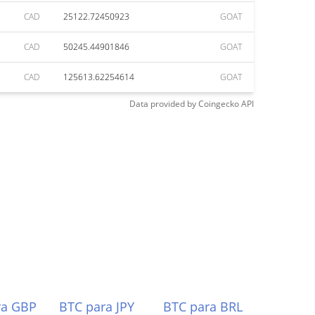
CAD
25122.72450923
GOAT
CAD
50245.44901846
GOAT
CAD
125613.62254614
GOAT
Data provided by
Coingecko
API
ra GBP
BTC para JPY
BTC para BRL