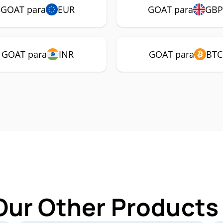
GOAT para
EUR
GOAT para
GB
GOAT para
INR
GOAT para
BTC
Our Other Products