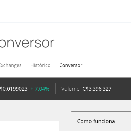
onversor
Exchanges
Histórico
Conversor
$
0.0199023
+ 7.04%
Volume
C$
3,396,327
Como funciona