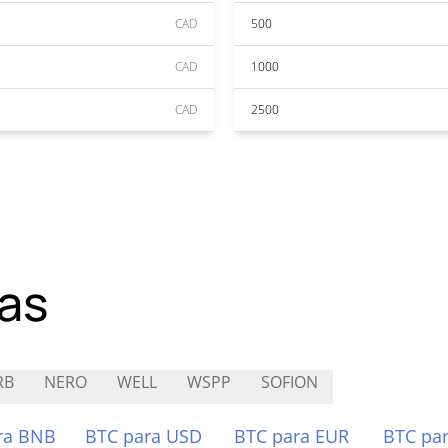
CAD
500
CAD
1000
CAD
2500
as
RB
NERO
WELL
WSPP
SOFION
ra BNB
BTC para USD
BTC para EUR
BTC pa