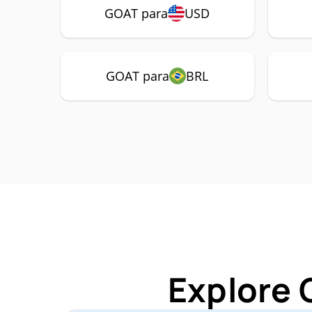
GOAT para
USD
GOAT para
BRL
Explore 