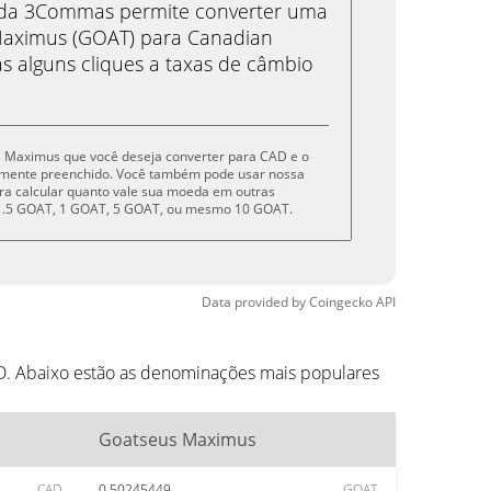
eda 3Commas permite converter uma
aximus (GOAT) para Canadian
s alguns cliques a taxas de câmbio
us Maximus que você deseja converter para CAD e o
amente preenchido. Você também pode usar nossa
ra calcular quanto vale sua moeda em outras
, .5 GOAT, 1 GOAT, 5 GOAT, ou mesmo 10 GOAT.
Data provided by
Coingecko
API
D. Abaixo estão as denominações mais populares
Goatseus Maximus
CAD
0.50245449
GOAT