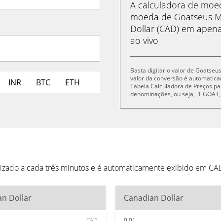
A calculadora de mo
moeda de Goatseus M
Dollar (CAD) em apena
ao vivo
Basta digitar o valor de Goatse
valor da conversão é automatic
INR
BTC
ETH
Tabela Calculadora de Preços pa
denominações, ou seja, .1 GOAT
zado a cada três minutos e é automaticamente exibido em CA
n Dollar
Canadian Dollar
CAD
0.01