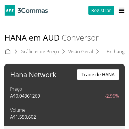
Registrar
HANA em AUD
Conversor
Gráficos de Preço
Visão Geral
Exchange
Hana Network
Trade de HANA
Preço
A$
0.04361269
-2.96%
Volume
A$
1,550,602