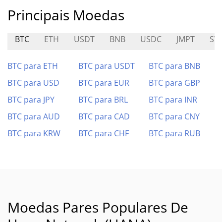
Principais Moedas
BTC
ETH
USDT
BNB
USDC
JMPT
SW
BTC para ETH
BTC para USDT
BTC para BNB
BTC para USD
BTC para EUR
BTC para GBP
BTC para JPY
BTC para BRL
BTC para INR
BTC para AUD
BTC para CAD
BTC para CNY
BTC para KRW
BTC para CHF
BTC para RUB
Moedas Pares Populares De