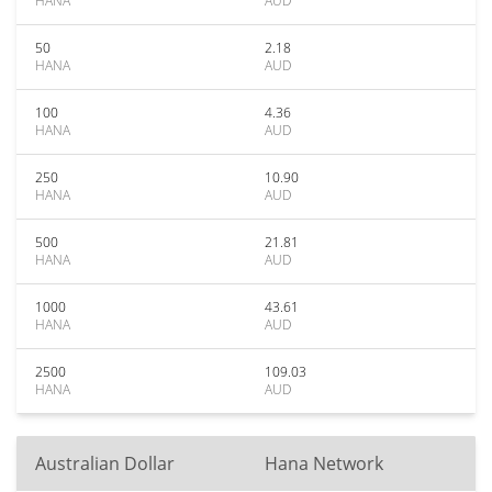
HANA
AUD
50
2.18
HANA
AUD
100
4.36
HANA
AUD
250
10.90
HANA
AUD
500
21.81
HANA
AUD
1000
43.61
HANA
AUD
2500
109.03
HANA
AUD
Australian Dollar
Hana Network