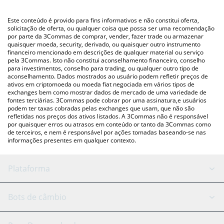
utilizando uma plataforma de troca Crypto Exchange ou P2P
(pessoa a pessoa) como LocalBitcoins, etc.
Você também pode usar nossa tabela de preços de Hana
Este conteúdo é provido para fins informativos e não constitui oferta,
Network acima para verificar o último preço de Hana Network
solicitação de oferta, ou qualquer coisa que possa ser uma recomendação
por parte da 3Commas de comprar, vender, fazer trade ou armazenar
nas principais moedas fiat e criptográficas.
quaisquer moeda, security, derivado, ou quaisquer outro instrumento
financeiro mencionado em descrições de qualquer material ou serviço
pela 3Commas. Isto não constitui aconselhamento financeiro, conselho
para investimentos, conselho para trading, ou qualquer outro tipo de
aconselhamento. Dados mostrados ao usuário podem refletir preços de
ativos em criptomoeda ou moeda fiat negociada em vários tipos de
exchanges bem como mostrar dados de mercado de uma variedade de
fontes terciárias. 3Commas pode cobrar por uma assinatura,e usuários
podem ter taxas cobradas pelas exchanges que usam, que não são
refletidas nos preços dos ativos listados. A 3Commas não é responsável
por quaisquer erros ou atrasos em conteúdo or tanto da 3Commas como
de terceiros, e nem é responsável por ações tomadas baseando-se nas
informações presentes em qualquer contexto.
Plataforma
Bot GRID
Status do sistema
Bots de câmbio
Bots DCA
Backtesting