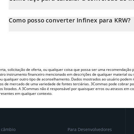
Neste momento, 1 Infinex equivale a 10.9 KRW
A Calculadora Infinex 3Commas permite calcular facilmente o p
inserindo a quantidade de Infinex no campo correspondente e 
Como posso converter Infinex para KRW?
Korean Won (KRW).
A maneira mais comum de converter o INX para KRW é utilizando
Você também pode usar nossa tabela de preços de Infinex acima p
(pessoa a pessoa) como LocalBitcoins, etc.
principais moedas fiat e criptográficas.
oferta, solicitação de oferta, ou qualquer coisa que possa ser uma recomendaçã
utro instrumento financeiro mencionado em descrições de qualquer material ou 
, ou qualquer outro tipo de aconselhamento. Dados mostrados ao usuário podem r
s de mercado de uma variedade de fontes terciárias. 3Commas pode cobrar por
vos listados. A 3Commas não é responsável por quaisquer erros ou atrasos em 
resentes em qualquer contexto.
e câmbio
Para Desenvolvedores