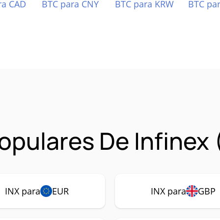
ra CAD
BTC para CNY
BTC para KRW
BTC pa
pulares De Infinex 
INX para
EUR
INX para
GBP