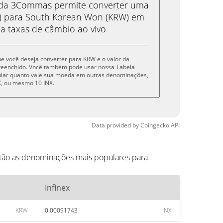
eda 3Commas permite converter uma
X) para South Korean Won (KRW) em
 a taxas de câmbio ao vivo
que você deseja converter para KRW e o valor da
reenchido. Você também pode usar nossa Tabela
cular quanto vale sua moeda em outras denominações,
INX, ou mesmo 10 INX.
Data provided by
Coingecko
API
stão as denominações mais populares para
Infinex
KRW
0.00091743
INX