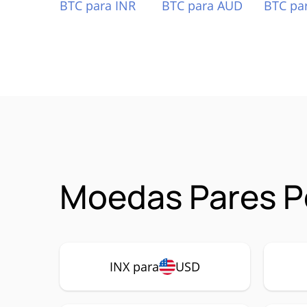
BTC para INR
BTC para AUD
BTC pa
Moedas Pares Po
INX para
USD