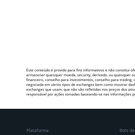
Este conteúdo é provido para fins informativos e não constitui 
armazenar quaisquer moeda, security, derivado, ou quaisquer o
financeiro, conselho para investimentos, conselho para trading
negociada em vários tipos de exchanges bem como mostrar dado
exchanges que usam, que não são refletidas nos preços dos ati
responsável por ações tomadas baseando-se nas informações p
Plataforma
Bots d