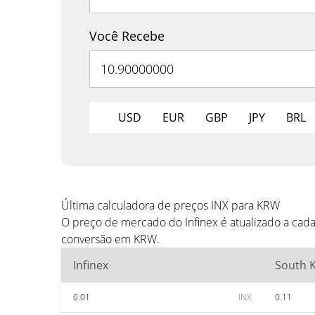
Você Recebe
USD
EUR
GBP
JPY
BRL
Última calculadora de preços INX para KRW
O preço de mercado do Infinex é atualizado a ca
conversão em KRW.
Infinex
South 
0.01
INX
0.11