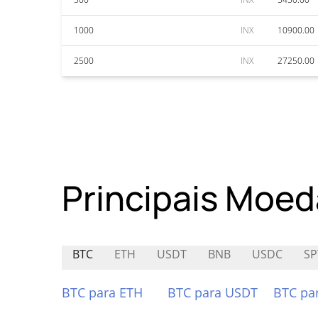
1000
INX
10900.00
2500
INX
27250.00
Principais Moed
BTC
ETH
USDT
BNB
USDC
SP
BTC para ETH
BTC para USDT
BTC pa