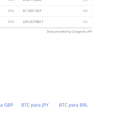
KRW
91.74311927
INX
KRW
229.35779817
INX
Data provided by
Coingecko
API
ra GBP
BTC para JPY
BTC para BRL