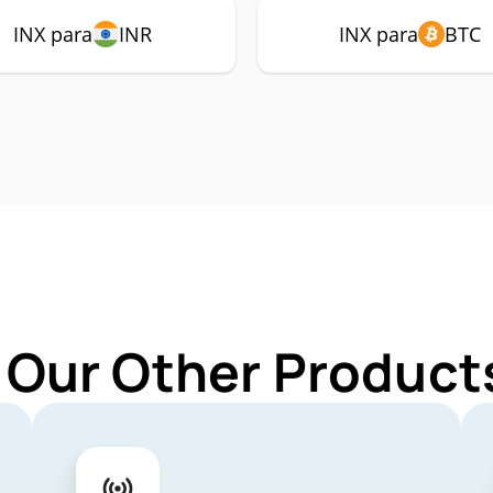
INX para
INR
INX para
BTC
 Our Other Products