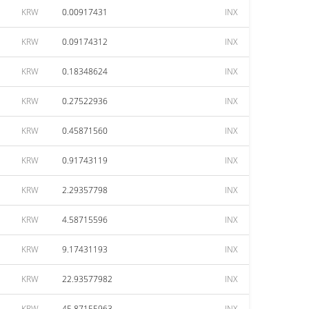
KRW
0.00917431
INX
KRW
0.09174312
INX
KRW
0.18348624
INX
KRW
0.27522936
INX
KRW
0.45871560
INX
KRW
0.91743119
INX
KRW
2.29357798
INX
KRW
4.58715596
INX
KRW
9.17431193
INX
KRW
22.93577982
INX
KRW
45.87155963
INX