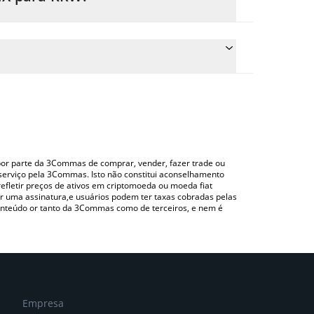
reço de conversão do INX para KRW simplesmente
converterá automaticamente o valor em South
 uma plataforma de troca Crypto Exchange ou P2P
ara verificar o último preço de Infinex nas
o por parte da 3Commas de comprar, vender, fazer trade ou
serviço pela 3Commas. Isto não constitui aconselhamento
efletir preços de ativos em criptomoeda ou moeda fiat
 uma assinatura,e usuários podem ter taxas cobradas pelas
conteúdo or tanto da 3Commas como de terceiros, e nem é
Empresa