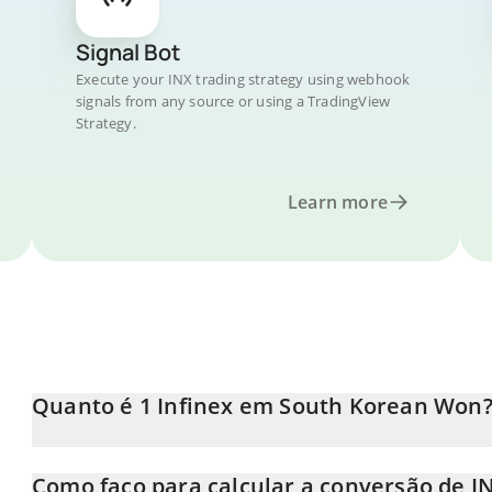
Signal Bot
Execute your INX trading strategy using webhook
signals from any source or using a TradingView
Strategy.
Learn more
Quanto é 1 Infinex em South Korean Won
O preço do Infinex em KRW está em constante mudança.
Como faço para calcular a conversão de 