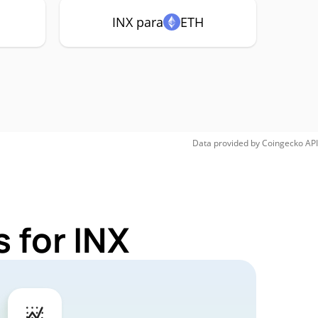
INX para
ETH
Data provided by
Coingecko
API
 for INX