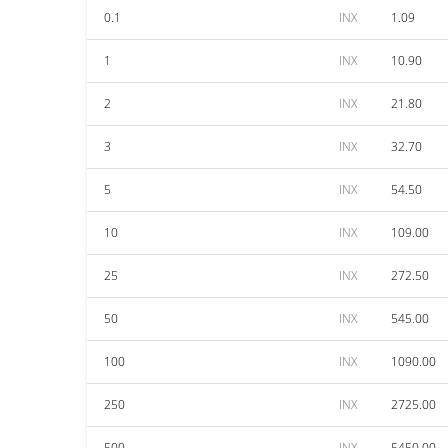
0.1
INX
1.09
1
INX
10.90
2
INX
21.80
3
INX
32.70
5
INX
54.50
10
INX
109.00
25
INX
272.50
50
INX
545.00
100
INX
1090.00
250
INX
2725.00
500
INX
5450.00