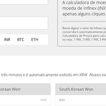
A calculadora de mo
moeda de Infinex (IN
apenas alguns cliques
Basta digitar o valor de Infinex 
conversão é automaticamente p
Calculadora de Preços para cal
INR
BTC
ETH
ou seja, .1 INX, .5 INX, 1 INX, 5 
da três minutos e é automaticamente exibido em KRW. Abaixo e
Korean Won
South Korean Won
KRW
0.01