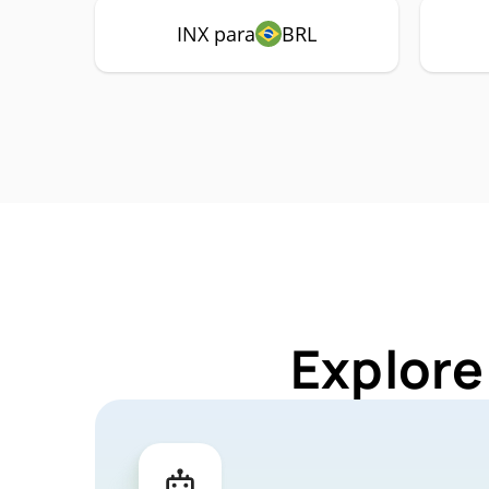
INX para
BRL
Explore