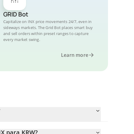
GRID Bot
Capitalize on INX price movements 24/7, even in
sideways markets. The Grid Bot places smart buy
and sell orders within preset ranges to capture
every market swing.
Learn more
?
INX para KRW?